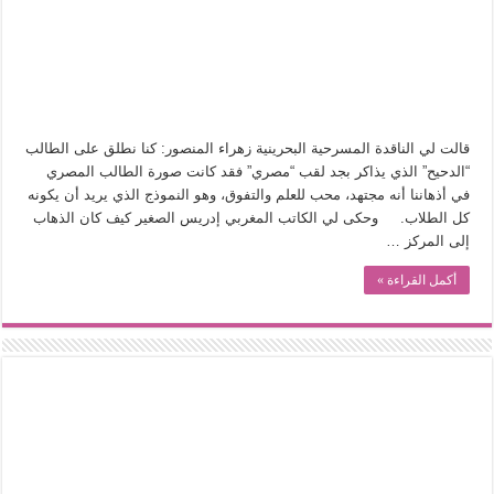
من سيرة «إيفان أجيلي» إلى نسيج الحكاية.. رحلة بسمة ناجي مع الكتابة والترجمة (ال
من «أرشيف ريبليكا» إلى «ساحر أوز».. رحلة بسمة ناجي مع الترجمة (الجزء الأول)
من مطابخ الأسواق لـ«الدليفري».. كيف طهت المدن قديماً طعامها؟
“الرحالة العرب واكتشاف أوروبا”.. قراءة جديدة لبدايات “الاستغراب”
قالت لي الناقدة المسرحية البحرينية زهراء المنصور: كنا نطلق على الطالب
عوالم منصورة عز الدين.. حين يصبح الزمن بطل الرواية
“الدحيح” الذي يذاكر بجد لقب “مصري” فقد كانت صورة الطالب المصري
الطعام في الحضارة الإسلامية.. تاريخ يُقرأ بالنكهات
في أذهاننا أنه مجتهد، محب للعلم والتفوق، وهو النموذج الذي يريد أن يكونه
كل الطلاب. وحكى لي الكاتب المغربي إدريس الصغير كيف كان الذهاب
يوم شاهدت زينات صدقي على المسرح وسرحت!
إلى المركز …
من “عيش السرايا” إلى ذاكرة أم درمان.. حمور زيادة يغزل حكايات البسطاء
أكمل القراءة »