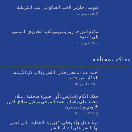
كيوبيد.. حارس الحب الضائع في بيت الكريتلية
2026 يوليو 29
«كوم النور».. ريم بسيوني تُعيد الخديوي المنسي
إلى الضوء
2026 يوليو 28
مقالات مختلفة
أحمد عبد المنعم يحكي: اللص وكلاب كل الأزمنة..
الحكاية من جديد
2023 أكتوبر 02
حكايا الأيام (4مارس): أول صورة صحفية.. ميلاد
محمد علي باشا ومحمد الموجي ورحيل صلاح الدين
الأيوبي وشامبليون
2024 مارس 04
مينا عادل جيَّد يحكي: “جبروت الحكاية” التي قضى
بها البشر على أشباه البشر