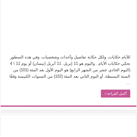
من سيرة «إيفان أجيلي» إلى نسيج الحكاية.. رحلة بسمة ناجي مع الكتابة والترجمة (ال
من «أرشيف ريبليكا» إلى «ساحر أوز».. رحلة بسمة ناجي مع الترجمة (الجزء الأول)
من مطابخ الأسواق لـ«الدليفري».. كيف طهت المدن قديماً طعامها؟
“الرحالة العرب واكتشاف أوروبا”.. قراءة جديدة لبدايات “الاستغراب”
عوالم منصورة عز الدين.. حين يصبح الزمن بطل الرواية
الطعام في الحضارة الإسلامية.. تاريخ يُقرأ بالنكهات
للأيام حكايات، ولكل حكاية تفاصيل وأحداث وشخصيات، وفي هذه السطور
يوم شاهدت زينات صدقي على المسرح وسرحت!
نحكي حكايات الأيام.. واليوم هو 11 إبريل. 11 أبريل (نيسان) أو يوم 11 \ 4
(اليوم الحادي عشر من الشهر الرابع) هو اليوم الأول بعد المئة (101) من
من “عيش السرايا” إلى ذاكرة أم درمان.. حمور زيادة يغزل حكايات البسطاء
السنة البسيطة، أو اليوم الثاني بعد المئة (102) من السنوات الكبيسة وفقًا
…
أكمل القراءة »