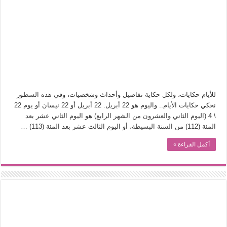
في أدب نورا ناجي.. كيف تنقذنا الذاكرة من شروخ الواقع؟
من سيرة «إيفان أجيلي» إلى نسيج الحكاية.. رحلة بسمة ناجي مع الكتابة والترجمة (ال
من «أرشيف ريبليكا» إلى «ساحر أوز».. رحلة بسمة ناجي مع الترجمة (الجزء الأول)
من مطابخ الأسواق لـ«الدليفري».. كيف طهت المدن قديماً طعامها؟
“الرحالة العرب واكتشاف أوروبا”.. قراءة جديدة لبدايات “الاستغراب”
عوالم منصورة عز الدين.. حين يصبح الزمن بطل الرواية
للأيام حكايات، ولكل حكاية تفاصيل وأحداث وشخصيات، وفي هذه السطور
الطعام في الحضارة الإسلامية.. تاريخ يُقرأ بالنكهات
نحكي حكايات الأيام.. واليوم هو 22 أبريل. 22 أبريل أو 22 نيسان أو يوم 22
\ 4 (اليوم الثاني والعشرون من الشهر الرابع) هو اليوم الثاني عشر بعد
يوم شاهدت زينات صدقي على المسرح وسرحت!
المئة (112) من السنة البسيطة، أو اليوم الثالث عشر بعد المئة (113) …
أكمل القراءة »