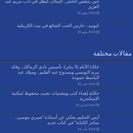
حين يتنفس الحجر.. المكان كبطل في أدب مريم عبد
العزيز
2026 يوليو 30
كيوبيد.. حارس الحب الضائع في بيت الكريتلية
2026 يوليو 29
مقالات مختلفة
حكايا الأيام (5 يناير): تأسيس نادي الزمالك.. وفاة
بيرم التونسي وممدوح عبد العليم.. وميلاد عبد
الباسط حمودة
2024 يناير 05
حكاية إهداء كتب ومقتنيات نجيب محفوظ لمكتبة
الإسكندرية
2024 فبراير 19
أيمن الحكيم يحكي عن أستاذه “صبري موسى..
ساحر الكتابة” في كتاب جديد
2024 يناير 23