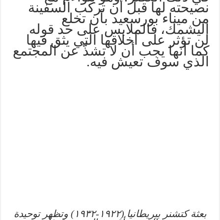
نصيحته لها قبل أن تركب السفينة
من ميناء بورسعيد بأن تخلع
اليشمك، فالملابس على حد قوله
لن تؤثر على أخلاقها التي يثق فيها
كما أنها يجب أن لا تشذّ عن المجتمع
الذي سوف تعيش فيه.
بعثة كتشنر ببريطانيا (١٩٢٢-١٩٣٢) وتظهر توحيدة