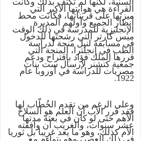
السنية، لكنها لم تكتف بذلك وكانت
القراءة هي هوايتها الأكبر التي
ميزتها على قريناتها، فكانت محط
أنظار الجميع وأولهم المديرة
الإنجليزية للمدرسة في ذلك الوقت
ميس كارتر التي رشحتها للدخول
في مسابقة لنيل منحة لدراسة
الطب في إنجلترا، المنحة التي
قررها الملك فؤاد باقتراح ودعم
جمعية كتشنر لإرسال ست بنات
مصريات للدراسة في أوروبا عام
1922.
وعلى الرغم من تقدم الخُطّاب لها
فقد قرر الأب أن العلم هو السلاح
الأهم حتى لو كان في بعثة مدتها
عشر سنوات، والغريب أن وافقته
الأم كذلك، وهو ما يعد غريبا بل ثوريا
في ذلك العصر، وهو يتواءم مع