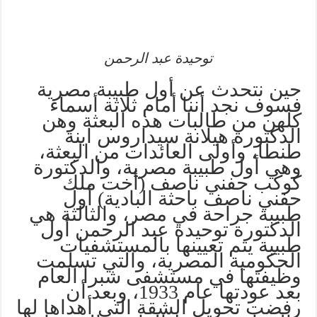
توحيدة عبد الرحمن
حين نتحدث عن أول طبيبة مصرية
فسوف نجد أننا أمام ثلاثة أسماء
كلهن من طالبات هذه البعثة وهن
الدكتورة هيلانة سيداروس ابنة
طنطا، وأولى العائدات من البعثة،
وهي أول طبيبة مصرية، والدكتورة
كوكب حفني ناصف (أخت ملك
حفني ناصف باحثة البادية) أول
طبيبة جراحة في مصر، والثالثة هي
الدكتورة توحيدة عبد الرحمن أول
طبيبة يتم تعيينها بالمستشفيات
الحكومية المصرية، والتي تسلمت
وظيفتها في مستشفى شبرا العام
بعد عودتها عام 1933، وبعد أن
رفضت تحويل الشقة التي أهداها لها