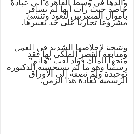
والدها في وسط القاهرة إلى عيادة
خاصة حيث رأت أنها لم تسافر
بأموال المصريين لتعود وتنشئ
مشروعا تجاريا على حد تعبيرها.
ونتيجة لإخلاصها الشديد في العمل
ومتابعة القصر الملكي لها فقد
منحها الملك فؤاد لقب “هانم”
رسميا وهو ما لم تستحسنه الدكتورة
توحيدة ولم تضفه إلى الأوراق
الرسمية كعادة هذا الزمن.