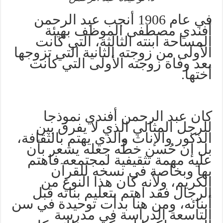
في عام 1906 أنجب عبد الرحمن
أفندي مصطفى الموظف بهيئة
المساحة ابنته الثالثة، التي كانت
الأولى من زوجته الثانية التي تزوجها
بعد وفاة زوجته الأولى التي كانت
أختها.
كان عبد الرحمن أفندي نموذجا
للرجل المثالي الذي لا يفرق بين
الذكور والإناث والذي يهتم بالثقافة،
بل إن حُسن خطّه جعله يشعر بأن
عليه مهمة تثقيفية لمجتمعه فاهتم
بها وبخاصة في نسخه للقرآن
الكريم، ولأنه كان هذا النوع من
الرجال فقد اهتم بتعليم بناته قبل
أبنائه، ومن هنا بدأت توحيدة في سن
التاسعة الدراسة في مدرسة