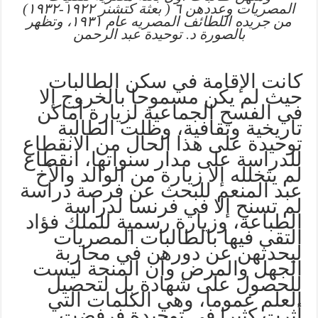
المصريات وعددهن ٦ ( بعثة كتشنر ١٩٢٢-١٩٣٢)
من جريده اللطائف المصريه عام ١٩٣١، وتظهر
بالصورة د. توحيدة عبد الرحمن
كانت الإقامة في سكن الطالبات
حيث لم يكن مسموحا بالخروج إلا
في الفسح الجماعية لزيارة أماكن
تاريخية وثقافية، وظلت الطالبة
توحيدة على هذا الحال من الانقطاع
للدراسة على مدار سنواتها، انقطاع
لم يتخلله إلا زيارة من الوالد والأخ
عبد المنعم للبحث عن فرصة دراسة
لم تسنح إلا في فرنسا لدراسة
الطباعة، وزيارة رسمية للملك فؤاد
التقى فيها بالطالبات المصريات
ليحدثهن عن دورهن في محاربة
الجهل والمرض وأن المنحة ليست
للحصول على شهادة بل لتحصيل
العلم عموما، وهي الكلمات التي
أثرت كثيرا في توحيدة فرفضت