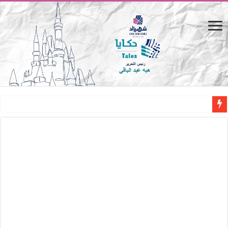
المصيف.. من كرسي على الشاطئ لتجربة حياة متكاملة
القاهرة «ألف ليلة وليلة».. كيف يتحول المكان إلى بطل في روايات مريم عبد العزيز؟ (
القاهرة «ألف ليلة وليلة».. كيف يتحول المكان إلى بطل في روايات مريم عبد العزيز؟ (
حين يتنفس الحجر.. المكان كبطل في أدب مريم عبد العزيز
كيوبيد.. حارس الحب الضائع في بيت الكريتلية
«كوم النور».. ريم بسيوني تُعيد الخديوي المنسي إلى الضوء
الأدب والساحرة المستديرة.. كيف قرأت الكتب شغف المصريين بكرة القدم؟