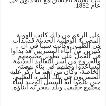
ثبّت نفسه بالاتفاق مع الخديوي في
عام 1882.
على الرغم من ذلك كانت الهوية
المصرية الوطنية الحديثة قد بدأت
في الظهور وكانت سببا في أن
كثيرين من أبناء المصريين قد بدأوا
في العمل على تطوير مجتمعهم
والخروج من أسر التقاليد القديمة
ليساعدوا وطنهم في بناء نهضته
الخاصة، وكان من أهم ما ركّز عليه
المصريون في تلك الفترة التعليم،
حين علموا أنه السبيل الوحيد لبناء
مجتمع حقيقي وبلد يفخر به أبناؤه.