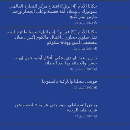
حكايا الأيام (4 إبريل): افتتاح مركز التجارة العالمي
بنيويورك .. وميلاد أبلة فضيلة وعلي الحجار ورحيل
مارتن لوثر كينج
2024 أبريل 04
حكايا الأيام (21 فبراير): إسرائيل تسقط طائرة ليبية
تقل سلوى حجازي.. اغتيال مالكوم إكس.. ميلاد
مصطفى أمين ووفاة شكوكو
2024 فبراير 21
د. زين عبد الهادي يحكي: أفكار أولية حول إيهاب
حسن والحداثة وما بعد الحداثة
2023 أغسطس 02
فوضى بيجليا وأناركية تالستوي!
2025 أكتوبر 16
رياض السنباطي..موسيقى عربية خالصة ولحن
فريد-بداية الرحلة
2025 أبريل 23