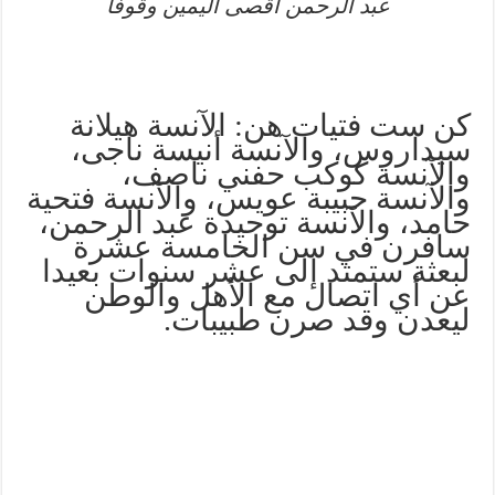
عبد الرحمن أقصى اليمين وقوفاً
كن ست فتيات هن: الآنسة هيلانة
سيداروس، والآنسة أنيسة ناجى،
والآنسة كوكب حفني ناصف،
والآنسة حبيبة عويس، والآنسة فتحية
حامد، والآنسة توحيدة عبد الرحمن،
سافرن في سن الخامسة عشرة
لبعثة ستمتد إلى عشر سنوات بعيدا
عن أي اتصال مع الأهل والوطن
ليعدن وقد صرن طبيبات.