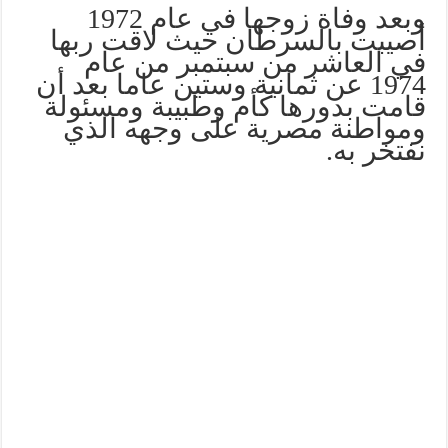
وبعد وفاة زوجها في عام 1972
أصيبت بالسرطان حيث لاقت ربها
في العاشر من سبتمبر من عام
1974 عن ثمانية وستين عاما بعد أن
قامت بدورها كأم وطبيبة ومسئولة
ومواطنة مصرية على وجهه الذي
نفتخر به.