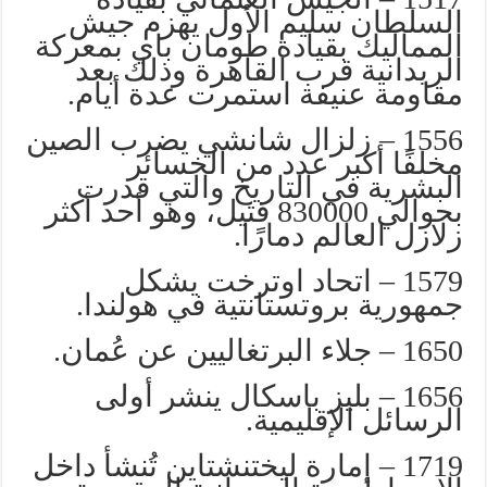
السلطان سليم الأول يهزم جيش
المماليك بقيادة طومان باي بمعركة
الريدانية قرب القاهرة وذلك بعد
مقاومة عنيفة استمرت عدة أيام.
1556 – زلزال شانشي يضرب الصين
مخلفًا أكبر عدد من الخسائر
البشرية في التاريخ والتي قدرت
بحوالي 830000 قتيل، وهو أحد أكثر
زلازل العالم دمارًا.
1579 – اتحاد اوترخت يشكل
جمهورية بروتستانتية في هولندا.
1650 – جلاء البرتغاليين عن عُمان.
1656 – بليز باسكال ينشر أولى
الرسائل الإقليمية.
1719 – إمارة ليختنشتاين تُنشأ داخل