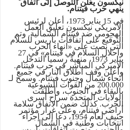
نيكسون يعلن التوصل إلى اتفاق
ينهي حرب فيتنام.
في 15 يناير 1973، أعلن لرئيس
الأمريكي نيكسون تعليق العمل
الهجومي ضد فيتنام الشمالية. وتم
التوقيع على اتفاقات باريس للسلام
التي نصت على «انهاء الحرب
واحلال السلام في فيتنام» في 27
يناير 1973، منهيةً رسميا التدخل
الأميركي المباشر في حرب فيتنام.
وأعلن وقف اطلاق النار في جميع
أنحاء شمال وجنوب فيتنام. وسمح لـ
200.000 من القوات الشيوعية
بالبقاء في الجنوب، وأطلقت
الولايات المتحدة سراح أسرى
الحرب. كذلك ضمن الاتفاق سلامة
أراضي فيتنام، وعلى غرار مؤتمر
جنيف لعام 1954، دعا إلى إجراء
انتخابات وطنية في الشمال
والجنوب. ونصت اتفاقات باريس