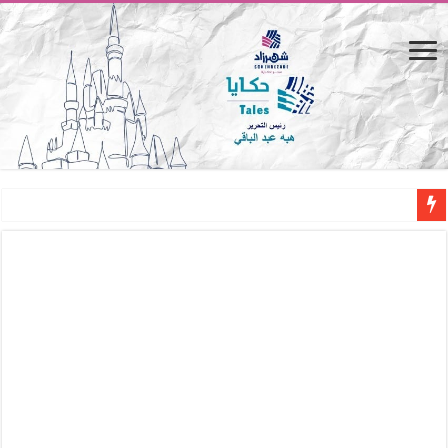
المصيف.. من كرسي على الشاطئ لتجربة حياة متكاملة
القاهرة «ألف ليلة وليلة».. كيف يتحول المكان إلى بطل في روايات مريم عبد العزيز؟ (
القاهرة «ألف ليلة وليلة».. كيف يتحول المكان إلى بطل في روايات مريم عبد العزيز؟ (
حين يتنفس الحجر.. المكان كبطل في أدب مريم عبد العزيز
كيوبيد.. حارس الحب الضائع في بيت الكريتلية
«كوم النور».. ريم بسيوني تُعيد الخديوي المنسي إلى الضوء
الأدب والساحرة المستديرة.. كيف قرأت الكتب شغف المصريين بكرة القدم؟