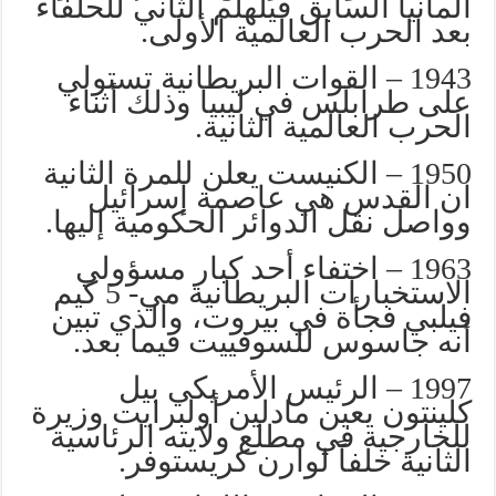
ألمانيا السابق فيلهلم الثاني للحلفاء
بعد الحرب العالمية الأولى.
1943 – القوات البريطانية تستولي
على طرابلس في ليبيا وذلك أثناء
الحرب العالمية الثانية.
1950 – الكنيست يعلن للمرة الثانية
ان القدس هي عاصمة إسرائيل
وواصل نقل الدوائر الحكومية إليها.
1963 – اختفاء أحد كبار مسؤولي
الاستخبارات البريطانية مي- 5 كيم
فيلبي فجأة في بيروت، والذي تبين
أنه جاسوس للسوفييت فيما بعد.
1997 – الرئيس الأمريكي بيل
كلينتون يعين مادلين أولبرايت وزيرة
للخارجية في مطلع ولايته الرئاسية
الثانية خلفاً لوارن كريستوفر.