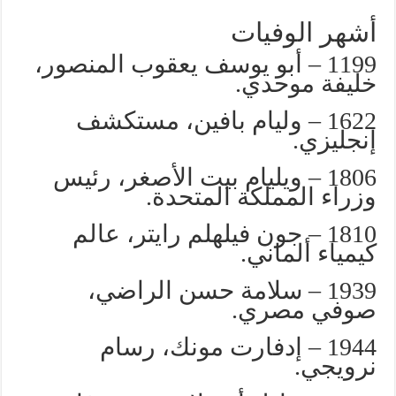
أشهر الوفيات
1199 – أبو يوسف يعقوب المنصور،
خليفة موحدي.
1622 – وليام بافين، مستكشف
إنجليزي.
1806 – ويليام بيت الأصغر، رئيس
وزراء المملكة المتحدة.
1810 – جون فيلهلم رايتر، عالم
كيمياء ألماني.
1939 – سلامة حسن الراضي،
صوفي مصري.
1944 – إدفارت مونك، رسام
نرويجي.