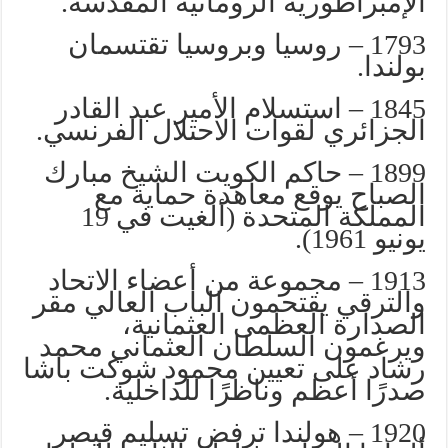
الإمبراطورية الرومانية المقدسة.
1793 – روسيا وبروسيا تقتسمان
بولندا.
1845 – استسلام الأمير عبد القادر
الجزائري لقوات الاحتلال الفرنسي.
1899 – حاكم الكويت الشيخ مبارك
الصباح يوقع معاهدة حماية مع
المملكة المتحدة (ألغيت في 19
يونيو 1961).
1913 – مجموعة من أعضاء الاتحاد
والترقي يقتحمون الباب العالي مقر
الصدارة العظمى العثمانية،
ويرغمون السلطان العثماني محمد
رشاد على تعيين محمود شوكت باشا
صدرًا أعظم وناظرًا للداخلية.
1920 – هولندا ترفض تسليم قيصر