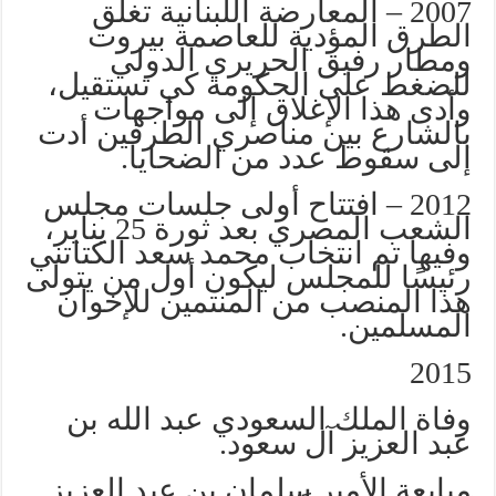
2007 – المعارضة اللبنانية تغلق
الطرق المؤدية للعاصمة بيروت
ومطار رفيق الحريري الدولي
للضغط على الحكومة كي تستقيل،
وأدى هذا الإغلاق إلى مواجهات
بالشارع بين مناصري الطرفين أدت
إلى سقوط عدد من الضحايا.
2012 – افتتاح أولى جلسات مجلس
الشعب المصري بعد ثورة 25 يناير،
وفيها تم انتخاب محمد سعد الكتاتني
رئيسًا للمجلس ليكون أول من يتولى
هذا المنصب من المنتمين للإخوان
المسلمين.
2015
وفاة الملك السعودي عبد الله بن
عبد العزيز آل سعود.
مبايعة الأمير سلمان بن عبد العزيز