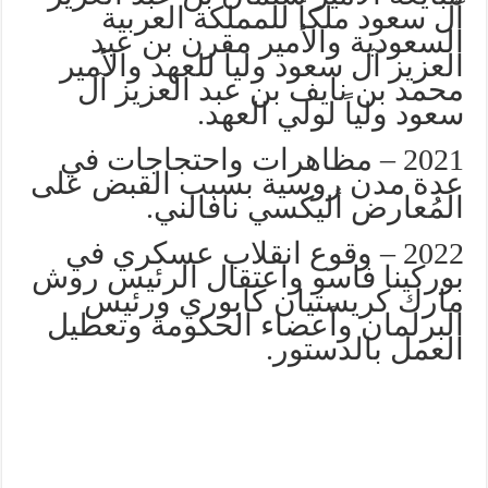
آل سعود ملكاً للمملكة العربية
السعودية والأمير مقرن بن عبد
العزيز آل سعود ولياً للعهد والأمير
محمد بن نايف بن عبد العزيز آل
سعود ولياً لولي العهد.
2021 – مظاهرات واحتجاجات في
عدة مدن روسية بسبب القبض على
المُعارض أليكسي نافالني.
2022 – وقوع انقلاب عسكري في
بوركينا فاسو واعتقال الرئيس روش
مارك كريستيان كابوري ورئيس
البرلمان وأعضاء الحكومة وتعطيل
العمل بالدستور.