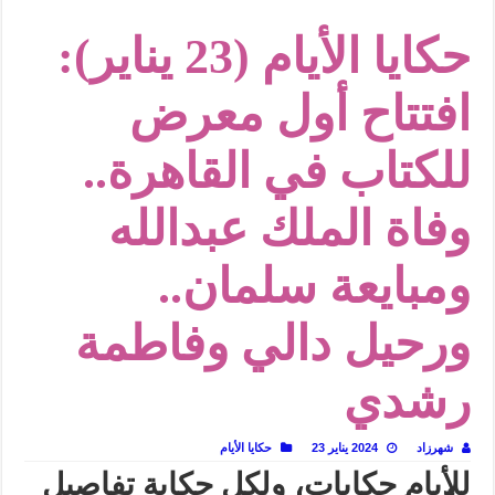
في أدب نورا ناجي.. كيف تنقذنا الذاكرة من شروخ الواقع؟
حكايا الأيام (23 يناير):
من سيرة «إيفان أجيلي» إلى نسيج الحكاية.. رحلة بسمة ناجي مع الكتابة والترجمة (ال
من «أرشيف ريبليكا» إلى «ساحر أوز».. رحلة بسمة ناجي مع الترجمة (الجزء الأول)
افتتاح أول معرض
من مطابخ الأسواق لـ«الدليفري».. كيف طهت المدن قديماً طعامها؟
للكتاب في القاهرة..
“الرحالة العرب واكتشاف أوروبا”.. قراءة جديدة لبدايات “الاستغراب”
عوالم منصورة عز الدين.. حين يصبح الزمن بطل الرواية
وفاة الملك عبدالله
الطعام في الحضارة الإسلامية.. تاريخ يُقرأ بالنكهات
يوم شاهدت زينات صدقي على المسرح وسرحت!
ومبايعة سلمان..
ورحيل دالي وفاطمة
رشدي
شهرزاد
2024 يناير 23
حكايا الأيام
للأيام حكايات، ولكل حكاية تفاصيل