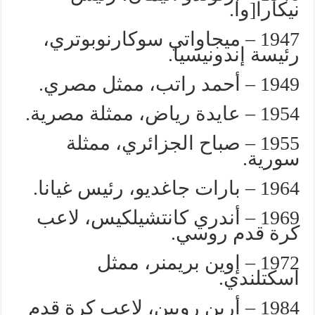
نيكارا[وا.
1947 – ميجاواتي سوكارنوبوتري،
رئيسة إندونيسيا.
1949 – أحمد راتب، ممثل مصري.
1954 – عايدة رياض، ممثلة مصرية.
1955 – صباح الجزائري، ممثلة
سورية.
1964 – بارات جاغديو، رئيس غيانا.
1969 – أندري كانتشيلكيس، لاعب
كرة قدم روسي.
1972 – إوين بريمنر، ممثل
اسكتلندي.
1984 – أرين روبين، لاعب كرة قدم