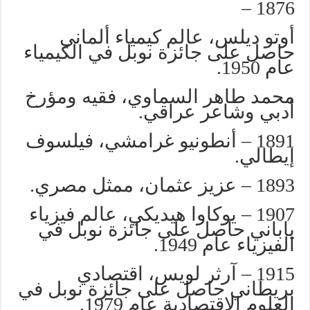
1876 –
أوتو ديلس، عالم كيمياء ألماني
حاصل على جائزة نوبل في الكيمياء
عام 1950.
محمد طاهر السماوي، فقيه ومؤرخ
أدبي وشاعر عراقي.
1891 – أنطونيو غرامشي، فيلسوف
إيطالي.
1893 – عزيز عثمان، ممثل مصري.
1907 – يوكاوا هيديكي، عالم فيزياء
ياباني حاصل على جائزة نوبل في
الفيزياء عام 1949.
1915 – آرثر لويس، اقتصادي
بريطاني حاصل على جائزة نوبل في
العلوم الاقتصادية عام 1979.