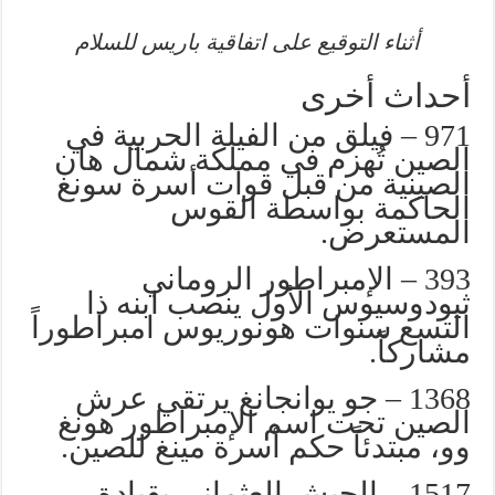
أثناء التوقيع على اتفاقية باريس للسلام
أحداث أخرى
971 – فيلق من الفيلة الحربية في
الصين تُهزم في مملكة شمال هان
الصينية من قبل قوات أسرة سونغ
الحاكمة بواسطة القوس
المستعرض.
393 – الإمبراطور الروماني
ثيودوسيوس الأول ينصب ابنه ذا
التسع سنوات هونوريوس امبراطوراً
مشاركاً.
1368 – جو يوانجانغ يرتقي عرش
الصين تحت اسم الإمبراطور هونغ
وو، مبتدئاً حكم أسرة مينغ للصين.
1517 – الجيش العثماني بقيادة