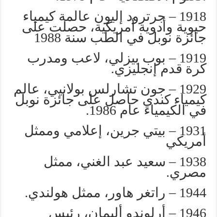
1918 – جرترود إليون عالمة كيمياء
حيوية وأدوية أمريكية، حصلت على
جائزة نوبل في الطب سنة 1988
1919 – بوب بيزلي، لاعب ومدرب
كرة قدم إنجليزي.
1929 – جون تشارلس بولانيي، عالم
كيمياء كندي حاصل على جائزة نوبل
في الكيمياء عام 1986.
1931 – بيتي جرين، إعلامي وممثل
أمريكي
1938 – سعيد عبد الغني، ممثل
مصري.
1944 – راتغر هاور، ممثل هولندي.
1946 – أرلوندو أليمان، رئيس