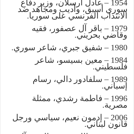
1954 – عادل أرسلان، وزير دفاع
سوري أسبق، وأديب ومجاهد ضد
الانتداب الفرنسي على سوريا.
1979 – باقر آل عصفور، فقيه
وقاضي بحريني.
1980 – شفيق جبري، شاعر سوري.
1984 – معين بسيسو، شاعر
فلسطيني.
1989 – سلفادور دالي، رسام
إسباني.
1996 – فاطمة رشدي، ممثلة
مصرية.
2006 – إدمون نعيم، سياسي ورجل
قانون لبناني.