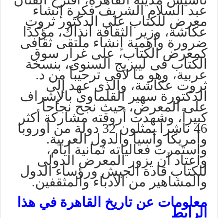
عبد السلام الشريف فكرة إنشاء
معرض للكتاب على الدكتور ثروت
عكاشة، وزير الثقافة آنذاك، مؤكدًا
ضرورة وأهمية إنشاء ملتقى ثقافى
كمعرض الكتاب، على غرار سوق
الكتاب فى ليبزيج السنوى، بنسخة
عربية، وهو ما لاقى ترحيباً من د.
ثروت عكاشة، والذى عهد إلى
الدكتورة سهير القلماوى بالإشراف
على المعرض، حيث نجح نجاحاً
كبيراً، وشهدت أروقته مشاركة أكثر
46 ناشراً يمثلون 32 دولة من أوروبا
وأمريكا وآسيا والدول العربية.
واستمرت فعالياته ثمانية أيام،
واعتاد أن يزور المعرض الدولى
للكتاب قادة الجيش ورؤساء الدول
والمشاهير من الأدباء والمثقفين
.
معلومات عن تاريخ القاهرة في هذا
الرابط