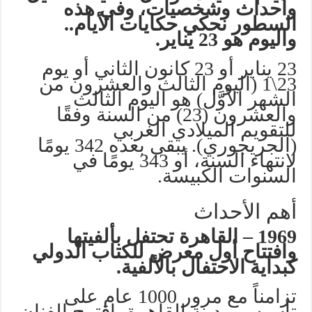
وأحداث وشخصيات، وفي هذه
السطور نحكي حكايات الأيام..
واليوم هو 23 يناير.
23 يناير أو 23 كانون الثاني أو يوم
23\1 (اليوم الثالث والعشرون من
الشهر الأوَّل) هو اليوم الثالث
والعشرون (23) من السنة وفقًا
للتقويم الميلادي الغربي
(الجريجوري). يبقى بعده 342 يومًا
لانتهاء السنة، أو 343 يومًا في
السنوات الكبيسة.
أهم الأحداث
1969 – القاهرة تحتفل بألفيتها
وافتتاح أول معرض للكتاب الدولي
كبداية الاحتفال بالألفية.
تزامناً مع مرور 1000 عام على
تأسيس مدينة القاهرة، اقترح الفنان