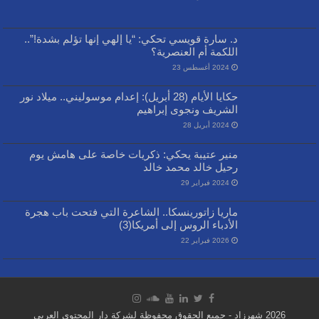
د. سارة قويسي تحكي: “يا إلهي إنها تؤلم بشدة!”..
اللكمة أم العنصرية؟
2024 أغسطس 23
حكايا الأيام (28 أبريل): إعدام موسوليني.. ميلاد نور
الشريف ونجوى إبراهيم
2024 أبريل 28
منير عتيبة يحكي: ذكريات خاصة على هامش يوم
رحيل خالد محمد خالد
2024 فبراير 29
ماريا زاتورينسكا.. الشاعرة التي فتحت باب هجرة
الأدباء الروس إلى أمريكا(3)
2026 فبراير 22
2026 شهرزاد - جميع الحقوق محفوظة لشركة دار المحتوى العربي