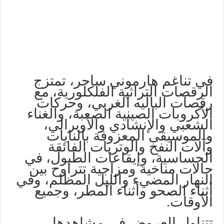
في تناغم هارموني ساحر، تمتزج
الرقصات التراثية الفلكلورية، مع
رقصات الباليه الغربي، وحركات
الأكروبات الصينية الصعبة، والغناء
الشعبي والإنشادي والأوبرالي،
والموسيقى المعزوفة بالنايات
وآلات النفخ والوتريات الفائقة
الحساسية، وإيقاعات الطبول، في
حالات مناخية ومزاجية تتراوح بين
النهار المضيء والليل المظلم، وفي
أثناء الصحو وأثناء المطر، وجميع
الأوقات.
تتناول العروض في مشاهدها