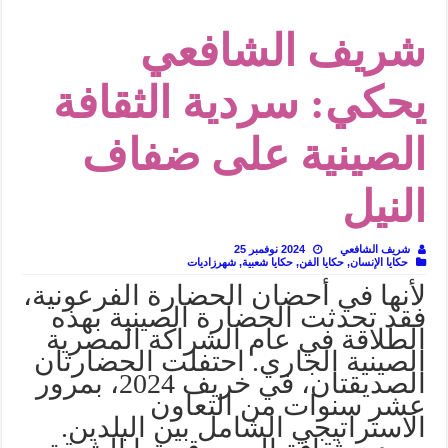
في أدب نورا ناجي.. كيف تنقذنا الذاكرة من شروخ الواقع؟
شريف الشافعي
من سيرة «إيفان أجيلي» إلى نسيج الحكاية.. رحلة بسمة ناجي مع الكتابة والترجمة (ال
من «أرشيف ريبليكا» إلى «ساحر أوز».. رحلة بسمة ناجي مع الترجمة (الجزء الأول)
يحكي: سردية الثقافة
من مطابخ الأسواق لـ«الدليفري».. كيف طهت المدن قديماً طعامها؟
الصينية على ضفاف
“الرحالة العرب واكتشاف أوروبا”.. قراءة جديدة لبدايات “الاستغراب”
عوالم منصورة عز الدين.. حين يصبح الزمن بطل الرواية
النيل
الطعام في الحضارة الإسلامية.. تاريخ يُقرأ بالنكهات
يوم شاهدت زينات صدقي على المسرح وسرحت!
شريف الشافعي
2024 نوفمبر 25
حكايا الإنسان
,
حكايا الفن
,
حكايا شعبية
,
شهرزاديات
لأنها في أحضان الحضارة الفرعونية،
فقد تحدثت الحضارة الصينية بهذه
الطلاقة في عام الشراكة المصرية
الصينية الجاري. احتفلت الحضارتان
الصديقتان، في خريف 2024، بمرور
عشر سنوات من التعاون
الاستراتيجي الشامل بين البلدين.