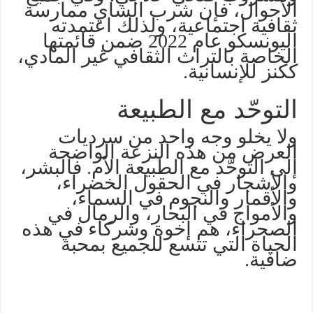
الأحوال، فإن شرب الشاي ممارسة
ثقافية اجتماعية، ولذلك اعتمدته
اليونسكو عام 2022 ضمن قائمتها
الخاصة بالتراث الثقافي غير المادي،
ككنز للإنسانية.
التوحّد مع الطبيعة
ولا يخلو وجه واحد من سرديات
العرض من هذه النزعة الواضحة
إلى التوحّد مع الطبيعة الأم. فالبشر،
والأشجار في الحقول الخضراء،
والأقمار والنجوم في السماء،
والأمواج في البحار، والرمال في
الصحراء، هم إخوة وشركاء في هذه
الحياة التي تتسع للجميع بمحبة
ضافية.