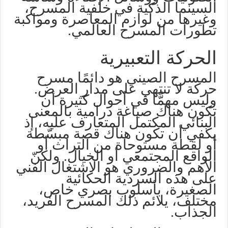
السينما الذكية في خلفية المسرح،
وغيرها من لوازم المعاصرة ومواكبة
تطورات المسرح العالمي.
الحركة التعبيرية
المسرح الصيني هو دائمًا مسرح
حركة لا تنتهي على مدار العرض.
وليس مهمًّا في أحوال كثيرة أن
تكون هناك صياغة درامية بالمعنى
البنائي المكتمل المتعارف عليه، إذ
يكفي أن تكون هناك قصة مبسّطة
أو لقطة مستوحاة من التراث أو
الواقع المجتمعي أو الخيال. ولكنّ
الأهم والضروري هو الاشتغال الفني
على هذه السردية الحكائية
الصغيرة، بأسلوب بصري خاص،
مختلف، يلائم ذلك المسرح الفريد،
الجذاب.