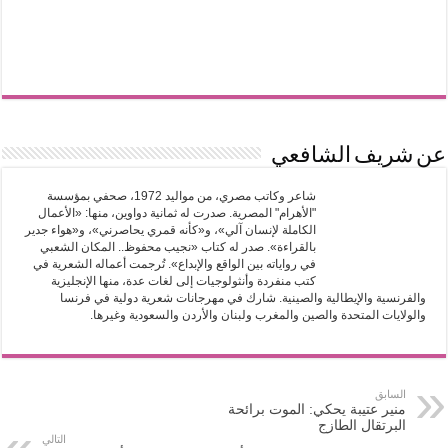
عن شريف الشافعي
شاعر وكاتب مصري، من مواليد 1972، صحفي بمؤسسة
"الأهرام" المصرية. صدرت له ثمانية دواوين، منها: «الأعمال
الكاملة لإنسان آلي»، و«كأنه قمري يحاصرني»، و«هواء جدير
بالقراءة». صدر له كتاب «نجيب محفوظ.. المكان الشعبي
في رواياته بين الواقع والإبداع». تُرجمت أعماله الشعرية في
كتب منفردة وأنثولوجيات إلى لغات عدة، منها الإنجليزية
والفرنسية والإيطالية والصينية. شارك في مهرجانات شعرية دولية في فرنسا
والولايات المتحدة والصين والمغرب ولبنان والأردن والسعودية وغيرها.
السابق
منير عتيبة يحكي: الموت برائحة
البرتقال الطازج
التالي