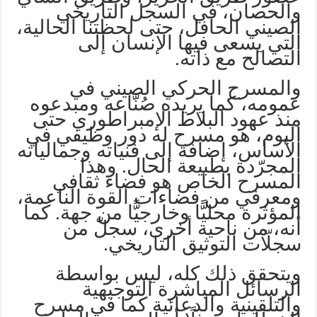
والحصان، في السجل التاريخي
الصيني الحافل، حتى لحظتنا الحالية،
التي يسعى فيها الإنسان إلى
التصالح مع ذاته.
والمسرح الحركي الصيني في
عمومه، كما يريده صُنّاعه ومبدعوه
منذ عهود البلاط الإمبراطوري حتى
اليوم، هو مسرح له دور وظيفي في
الأساس، إضافة إلى فنياته وجمالياته
المجرّدة بطبيعة الحال. وهذا
المسرح الخاص هو فضاء ثقافي
ومعرفي من فضاءات القوة الناعمة،
المؤثرة محليًّا وخارجيًّا من جهة. كما
أنه، من ناحية أخرى، سجلّ من
سجلّات التوثيق التاريخي.
ويتحقق ذلك كله، ليس بواسطة
الرسائل المباشرة التوجيهية
والتلقينية والدعائية كما في مسرح