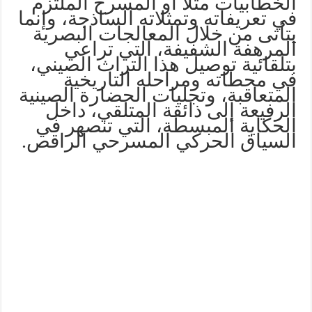
الخطابيات مثلًا أو المسرح الملتزم
في تعريفاته وتمثلاته الساذجة، وإنما
يتأتى من خلال المعالجات البصرية
المرهفة الشفيفة، التي تراعي
بتلقائية توصيل هذا التراث الصيني،
في محطاته ومراحله التاريخية
المتعاقبة، وتجليات الحضارة الصينية
الرفيعة إلى ذائقة المتلقي، داخل
الحكاية المبسطة، التي تنصهر في
السياق الحركي المسرحي الراقص.