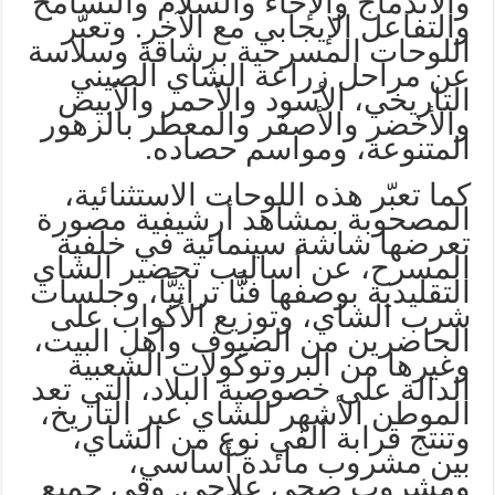
والاندماج والإخاء والسلام والتسامح
والتفاعل الإيجابي مع الآخر. وتعبّر
اللوحات المسرحية برشاقة وسلاسة
عن مراحل زراعة الشاي الصيني
التاريخي، الأسود والأحمر والأبيض
والأخضر والأصفر والمعطر بالزهور
المتنوعة، ومواسم حصاده.
كما تعبّر هذه اللوحات الاستثنائية،
المصحوبة بمشاهد أرشيفية مصورة
تعرضها شاشة سينمائية في خلفية
المسرح، عن أساليب تحضير الشاي
التقليدية بوصفها فنًّا تراثيًّا، وجلسات
شرب الشاي، وتوزيع الأكواب على
الحاضرين من الضيوف وأهل البيت،
وغيرها من البروتوكولات الشعبية
الدالة على خصوصية البلاد، التي تعد
الموطن الأشهر للشاي عبر التاريخ،
وتنتج قرابة ألفي نوع من الشاي،
بين مشروب مائدة أساسي،
ومشروب صحي علاجي. وفي جميع