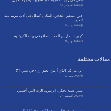
2026 أغسطس 04
حين يتنفس الحجر.. المكان كبطل في أدب مريم عبد
العزيز
2026 يوليو 30
كيوبيد.. حارس الحب الضائع في بيت الكريتلية
2026 يوليو 29
مقالات مختلفة
عن ماركيز الذي أعلن الطواريء في بيتي (٣)
2025 يوليو 21
منير عتيبة يحكي: إيزيس.. الربة التي أحبتني
2023 أغسطس 27
منير عتيبة يحكي: عندما كنت محررًا فنيًا