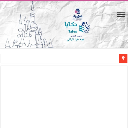
المصيف.. من كرسي على الشاطئ لتجربة حياة متكاملة
القاهرة «ألف ليلة وليلة».. كيف يتحول المكان إلى بطل في روايات مريم عبد العزيز؟ (
القاهرة «ألف ليلة وليلة».. كيف يتحول المكان إلى بطل في روايات مريم عبد العزيز؟ (
حين يتنفس الحجر.. المكان كبطل في أدب مريم عبد العزيز
كيوبيد.. حارس الحب الضائع في بيت الكريتلية
«كوم النور».. ريم بسيوني تُعيد الخديوي المنسي إلى الضوء
الأدب والساحرة المستديرة.. كيف قرأت الكتب شغف المصريين بكرة القدم؟