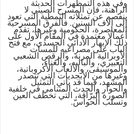
وفي هذه التمظهرات الحديثة
الراهنة، فإن المسرح الصيني لا
ينفصم عن تمثلاته النمطية التي تعود
إلى آلاف السنين. فالفرق المسرحية
المعاصرة، الحكومية وغيرها، تقدّم
أعمالًا معتمدة في المقام الأول على
ذلك الإبهار الأدائي الجسدي، مع فتح
الباب على مصراعيه للمسات
الأوبرالية المرنة، والرقص الشعبي
التعبيري، والباليه، والغناء،
والموسيقى، والألعاب الأكروباتية،
وغيرها من الأبجديات التي تتصدر
المشهد، فيما قد يأتي التمثيل
والحوار والحدث المتنامي في خلفية
الصورة البرّاقة، التي تخطف العين
وتسلب الحواسّ.