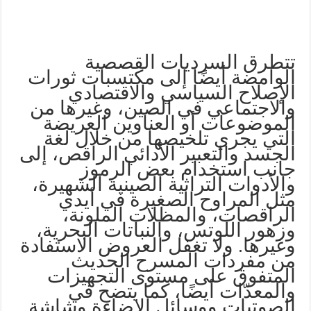
تتطرق السرديات القصصية
الوامضة أيضًا إلى مكتسبات ثورات
الإصلاح السياسي والاقتصادي
والاجتماعي في الصين، وغيرها من
الموضوعات أو العناوين العريضة
التي يجري تلخيصها من خلال لغة
الجسد والتعبير الأدائي الراقص، إلى
جانب استخدام بعض الرموز
والأدوات التراثية الصينية الشهيرة،
مثل المراوح الصغيرة في أيدي
الراقصات، والمظلات الملونة،
وزهور اللوتس، والنباتات البحرية،
وغيرها. ولا تغفل العروض الاستفادة
من مفردات المسرح الحديث
المتفوق على مستوى التجهيزات
والمعدّات أيضًا، كما يتضح في
الصوتيات ووسائل الإضاءة وشاشة