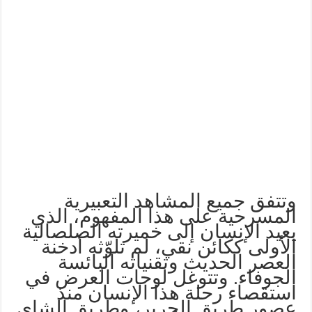
وتتفق جميع المشاهد التعبيرية
المسرحية على هذا المفهوم، الذي
يعيد الإنسان إلى خميرته الصلصالية
الأولى ككائن نقي، لم تلوّثه أدخنة
العصر الحديث وتقنياته البائسة
الجوفاء. وتتوغل لوحات العرض في
استقصاء رحلة هذا الإنسان منذ
عصور طريق الحرير، وطريق الشاي