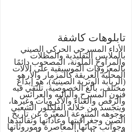
تابلوهات كاشفة
الأداء المسرحي الحركي الصيني
بالملابس التقليدية والمظلات
والمراوح الملونة، المصحوب دائمًا
بالمعزوفات الموسيقية على الآلات
المحلية العريقة كالمزمار والأرهو
(الربابة الوترية الصينية)، هو إبداع
مختلف، بالغ الخصوصية، تلتقي فيه
فنون المسرح والباليه والعرائس
والرقص والغناء والأكروبات وغيرها،
ويتجسد من خلاله الفلكلور الشعبي
بوجوهه المتنوعة المعبّرة عن تاريخ
الصين وجغرافيتها وعاداتها وتقاليدها
وجوانب حياتها المعاصرة وموروثاتها