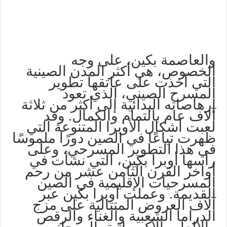
والعاصمة بكين، على وجه
الخصوص، هي أكثر المدن الصينية
التي أخذت على عاتقها تطوير
المسرح الصيني، الذي تعود
إرهاصاته البدائية إلى أكثر من ثلاثة
آلاف عام بالتمام والكمال. وقد
لعبت أشكال الأوبرا المتنوعة التي
ظهرت تباعًا في الصين دورًا ملموسًا
في هذا التطوير المسرحي، وعلى
رأسها أوبرا بكين، التي نشأت في
أواخر القرن الثامن عشر من رحم
المسرحيات الإقليمية في الصين
القديمة. وعملت أوبرا بكين عبر
آلاف العروض المتتالية على مزج
الدراما الشعبية والغناء والرقص