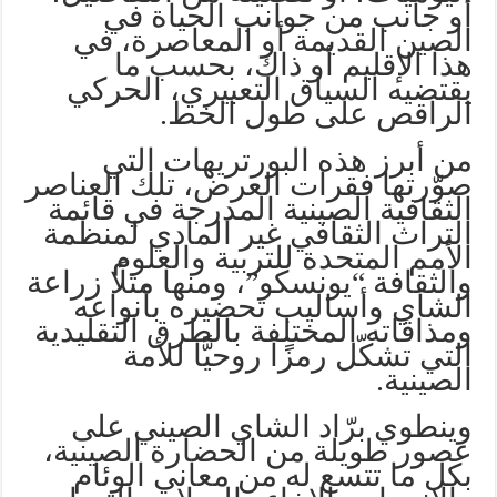
أو جانب من جوانب الحياة في
الصين القديمة أو المعاصرة، في
هذا الإقليم أو ذاك، بحسب ما
يقتضيه السياق التعبيري، الحركي
الراقص على طول الخط.
من أبرز هذه البورتريهات التي
صوّرتها فقرات العرض، تلك العناصر
الثقافية الصينية المدرجة في قائمة
التراث الثقافي غير المادي لمنظمة
الأمم المتحدة للتربية والعلوم
والثقافة “يونسكو”، ومنها مثلًا زراعة
الشاي وأساليب تحضيره بأنواعه
ومذاقاته المختلفة بالطرق التقليدية
التي تشكّل رمزًا روحيًّا للأمة
الصينية.
وينطوي برّاد الشاي الصيني على
عصور طويلة من الحضارة الصينية،
بكل ما تتسع له من معاني الوئام