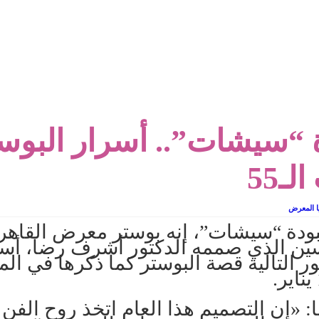
 تاريخ يُقرأ بالنكهات
لى المسرح وسرحت!
دة “سيشات”.. أسرار البو
ـ55
ا المعرض
بودة “سيشات”، إنه بوستر معرض القاهر
ن الذي صممه الدكتور أشرف رضا، أستاذ
التالية قصة البوستر كما ذكرها في ال
 «إن التصميم هذا العام اتخذ روح الفن 