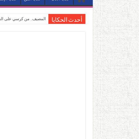
المصيف.. من كرسي على الشا
أحدث الحكايا
القاهرة «ألف ليلة وليلة».. 
القاهرة «ألف ليلة وليلة».. 
حين يتنفس الحجر.. المكان 
كيوبيد.. حارس الحب الضائع ف
«كوم النور».. ريم بسيوني تُ
الأدب والساحرة المستديرة.
في أدب نورا ناجي.. كيف تنقذ
من سيرة «إيفان أجيلي» إلى ن
من «أرشيف ريبليكا» إلى «ساح
من مطابخ الأسواق لـ«الدليف
“الرحالة العرب واكتشاف أورو
عوالم منصورة عز الدين.. حي