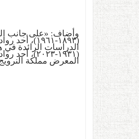
وأضاف: «على جانب ال
(١٨٩٣-١٩٦١)
الدراسات الرائدة في 
(١٩٣١-٢٠٢٣)
المعرض مملكة النرويج