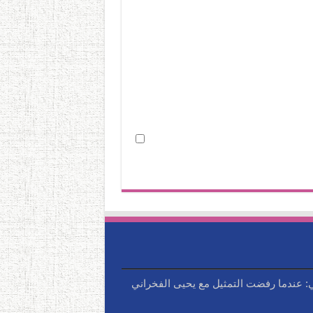
ي: عندما رفضت التمثيل مع يحيى الفخراني