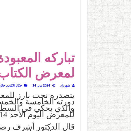
الطعام في الحضارة الإسلامية..
يوم شاهدت زينات صدقي ع
تباركه المعبو
لمعرض الكتاب ال
شهرزاد
2024 يناير 14
حكايا الكتب
,
حكاي
يتصدره نحت بارز للمع
دورته الخامسة والخمسي
والذي يحكي في السطور 
للمعرض اليوم الأحد 14 يناير.
قال الدكتور أشرف رضا: