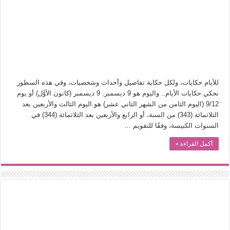
في أدب نورا ناجي.. كيف تنقذنا الذاكرة من شروخ الواقع؟
من سيرة «إيفان أجيلي» إلى نسيج الحكاية.. رحلة بسمة ناجي مع الكتابة والترجمة (ال
من «أرشيف ريبليكا» إلى «ساحر أوز».. رحلة بسمة ناجي مع الترجمة (الجزء الأول)
من مطابخ الأسواق لـ«الدليفري».. كيف طهت المدن قديماً طعامها؟
“الرحالة العرب واكتشاف أوروبا”.. قراءة جديدة لبدايات “الاستغراب”
للأيام حكايات، ولكل حكاية تفاصيل وأحداث وشخصيات، وفي هذه السطور
عوالم منصورة عز الدين.. حين يصبح الزمن بطل الرواية
نحكي حكايات الأيام.. واليوم هو 9 ديسمبر. 9 ديسمبر (كانون الأوَّل) أو يوم
9/12 (اليوم الثامن من الشهر الثاني عشر) هو اليوم الثالث والأربعين بعد
الطعام في الحضارة الإسلامية.. تاريخ يُقرأ بالنكهات
الثلاثمائة (343) من السنة، أو الرابع والأربعين بعد الثلاثمائة (344) في
يوم شاهدت زينات صدقي على المسرح وسرحت!
السنوات الكبيسة، وفقًا للتقويم …
أكمل القراءة »