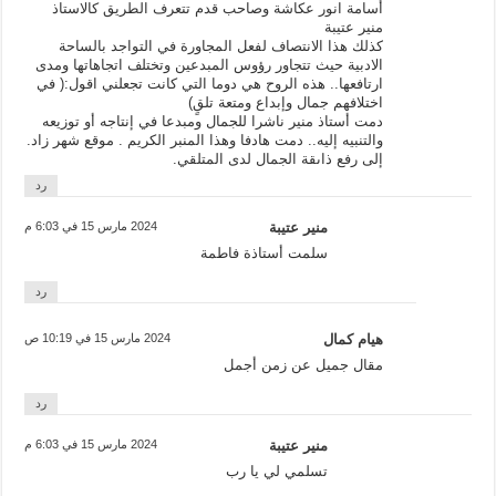
أسامة انور عكاشة وصاحب قدم تتعرف الطريق كالاستاذ
منير عتيبة
كذلك هذا الانتصاف لفعل المجاورة في التواجد بالساحة
الادبية حيث تتجاور رؤوس المبدعين وتختلف اتجاهاتها ومدى
ارتافعها.. هذه الروح هي دوما التي كانت تجعلني اقول:( في
اختلافهم جمال وإبداع ومتعة تلقٍ)
دمت أستاذ منير ناشرا للجمال ومبدعا في إنتاجه أو توزيعه
والتنبيه إليه.. دمت هادفا وهذا المنبر الكريم . موقع شهر زاد.
إلى رفع ذاىقة الجمال لدى المتلقي.
رد
منير عتيبة
2024 مارس 15 في 6:03 م
سلمت أستاذة فاطمة
رد
هيام كمال
2024 مارس 15 في 10:19 ص
مقال جميل عن زمن أجمل
رد
منير عتيبة
2024 مارس 15 في 6:03 م
تسلمي لي يا رب