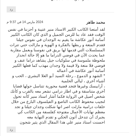
رد
محمد طاهر
2024 مارس 14 في 9:37 م
لقد أمتعنا الكاتب الكبير الاستاذ منير عتيبة و أحزننا في نفس
الوقت فقد عاد بنا للزمن الجميل و الذي كان الكاتب الكبير
أسامة أنور عكاشة ما يقيم به الوجدان في نفوس جيلنا
فقدم المتعة و ربطها بالفكرة و الهوية و مازالت حتي تترات
المسلسلات التي قدمها لها بريق في نفوسنا وبعمل مقاربة
عما يحدث الآن في فوضي الدراما ما هو إلا حالة انحدار
ملحوظة ملموسة في سلوكيات جيل يشاهد دراما عنف و
فوضي فلا متعة ولا قيمة ولا وجدان مهذب كما فعلها الكبير
أسامة أنور عكاشة في أعماله
* الشهد و الدموع ، رحلة السيد أبو العلا البشري ، الحب و
أشياء أخري ، ليالي الحلمية
، أرابيسك وغيرها فتجد قضية محورية تتناسل حولها قضايا
أخري متناسقة و في اطار درامي تشعر معه بالقرب و كأنك
شخص أصيل في الرواية فكما أشار استاذ منير كأنه تحول
لنجيب محفوظ الكاتب الناصع و الفيلسوف البارع من خلال
حلقات درامية مازلت اصر انها شكلت وجدان جيلنا و تجد
معظم نهايات الأعمال مفتوحة كفلسفة مِن الكاتب كي
يجبرك أن تتدخل آتون الحكي و تقدم النهاية معه
احسنت استاذ منير علي هذا المقال الذي يثير شجون
رد