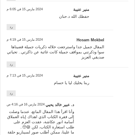
منير عتيبة
2024 مارس 15 في 6:05 م
حفظك الله د.حنان
رد
Hosam Mokbel
2024 مارس 15 في 4:19 م
المقال جميل جدا واسترجعت خلاله ذكريات جميلة قضيناها
سوا وذكرتني بمواقف جميلة كانت غائبة عن ذاكرتي.. تحياتي
صديقي العزيز
رد
منير عتيبة
2024 مارس 15 في 7:13 م
ربنا يخليك ليا يا حسام
رد
د. عبير خالد يحيي
2024 مارس 16 في 4:16 ص
وأنا اقرأ هذا المقال الماتع، عندما وصلت
إلى فقرة الكتاب الذي اهداك إياه العملاق
أسامة انور عكاشة، عقدت العزم على
طلب استعارة الكتاب، لكن 😪🥺..
ما علينا، ممكن أطلب صور لسيناريو حلقة