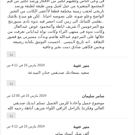
فى وعى الناس وتلقيهم لكثير من الأفكار ورصد لكثير من قيم
المجتمع المتغيرة من جيل لجيل ومن طبقة لطبقة ورصد
تاريخى لحقب زمنية مختلفة قطعا لاأعفى الكاتب من التحيز
الواضح وعلو صوته على نصوصه احيانا ..لكن هو مبدع بلاشك
..نقلتنى كلماتك الى زمن كنت احضر فيه ندوة نادى سبورتنج
مع المرحومين أ/ شريف اباظة وأ/محمود عوض عبدالعال
وكانت ندوة فى منتهى الثراء وكانت نواة لبداياتى تعرفت من
خلالها على المرحوم عبدالله هاشم وبدأت مسيرتى مع قصور
الثقافة ..انه تاريخ لاينسى ..احسنت التوثيق بكتابة رشيقة
وبحس فكاهى صادق دمت بخير وعافية
رد
منير عتيبة
2024 مارس 15 في 4:11 ص
سعيد بسعادتك صديقتي حنان المبدعة
رد
سامر سليمان
2024 مارس 15 في 12:00 ص
موضوع جميل وأعادنا للزمن الجميل تسلم ايديك صديقي
الغالي وفكرتنا بالراحل الراقي اللواء شريف أباظة رحمه الله
رد
منير عتيبة
2024 مارس 15 في 4:12 ص
ألف شكر أستاذ سامر