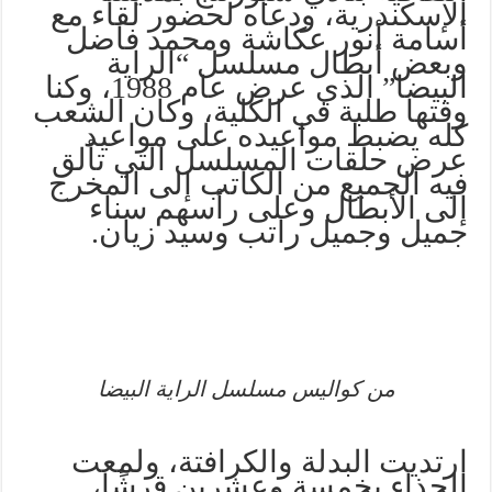
الإسكندرية، ودعاه لحضور لقاء مع
أسامة أنور عكاشة ومحمد فاضل
وبعض أبطال مسلسل “الراية
البيضا” الذي عرض عام 1988، وكنا
وقتها طلبة في الكلية، وكان الشعب
كله يضبط مواعيده على مواعيد
عرض حلقات المسلسل التي تألق
فيه الجميع من الكاتب إلى المخرج
إلى الأبطال وعلى رأسهم سناء
جميل وجميل راتب وسيد زيان.
من كواليس مسلسل الراية البيضا
ارتديت البدلة والكرافتة، ولمعت
الحذاء بخمسة وعشرين قرشًا،