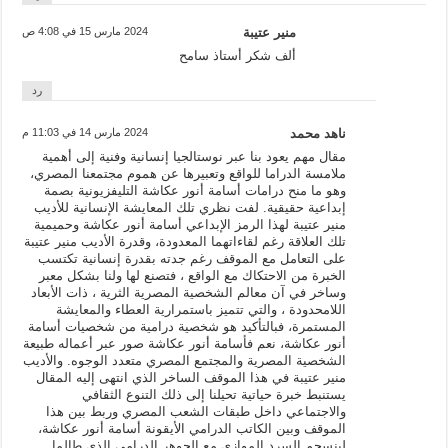
منير عتيبة
2024 مارس 15 في 4:08 ص
ألف شكر أستاذ سامح
رد
ناهد محمد
2024 مارس 14 في 11:03 م
مقال مهم يعود بنا عبر نوستالجيا إنسانية وفنية إلى أهمية
ملامسة الدراما للواقع وتعبيرها عن هموم مجتمعنا المصري،
وهو ما منح درامات أسامة أنور عكاشة التليفزيونية بصمة
إبداعية حقيقية. لفت نظري تلك المعايشة الإنسانية للأديب
منير عتيبة لهذا الرمز الإبداعي أسامة أنور عكاشة وحميمية
تلك العلاقة رغم لقاءاتهما المعدودة، وقدرة الأديب منير عتيبة
على التعامل مع الموقف رغم جدته بقدرة إنسانية تكتسب
الخبرة من الاحتكاك مع الواقع ، فتصنع لها ولنا بشكل معبر
وساخر في آن معالم الشخصية المصرية الثرية ، ذات الأبعاد
اللامحدودة ، والتي تتميز باستمرارية العطاء والمعايشة
المستمرة، فبالتأكيد هو شخصية درامية من شخصيات أسامة
أنور عكاشة، نعم فأسامة أنور عكاشة صور عبر أعماله طبيعة
الشخصية المصرية والمجتمع المصري متعدد الوجوه. والأديب
منير عتيبة في هذا الموقف الساخر الذي انتهى إليه المقال
يستنبط خبرة حياتية تحيلنا إلى ذلك التنوع الثقافي
والاجتماعي داخل طبقات الشعب المصري وربط بين هذا
الموقف وبين الكاتب الدرامي الأيقونة أسامة أنور عكاشة،
لينسجم السرد الموازي مع الجوهر الدرامي الذي طالما