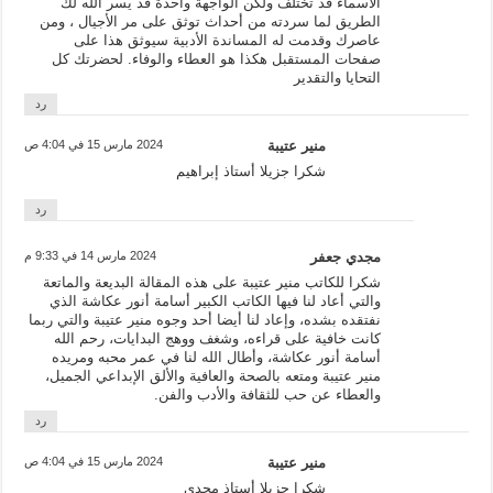
الاسماء قد تختلف ولكن الواجهة واحدة قد يسر الله لك
الطريق لما سردته من أحداث توثق على مر الأجيال ، ومن
عاصرك وقدمت له المساندة الأدبية سيوثق هذا على
صفحات المستقبل هكذا هو العطاء والوفاء. لحضرتك كل
التحايا والتقدير
رد
منير عتيبة
2024 مارس 15 في 4:04 ص
شكرا جزيلا أستاذ إبراهيم
رد
مجدي جعفر
2024 مارس 14 في 9:33 م
شكرا للكاتب منير عتيبة على هذه المقالة البديعة والماتعة
والتي أعاد لنا فيها الكاتب الكبير أسامة أنور عكاشة الذي
نفتقده بشده، وإعاد لنا أيضا أحد وجوه منير عتيبة والتي ربما
كانت خافية على قراءه، وشغف ووهج البدايات، رحم الله
أسامة أنور عكاشة، وأطال الله لنا في عمر محبه ومريده
منير عتيبة ومتعه بالصحة والعافية والألق الإبداعي الجميل،
والعطاء عن حب للثقافة والأدب والفن.
رد
منير عتيبة
2024 مارس 15 في 4:04 ص
شكرا جزيلا أستاذ مجدي