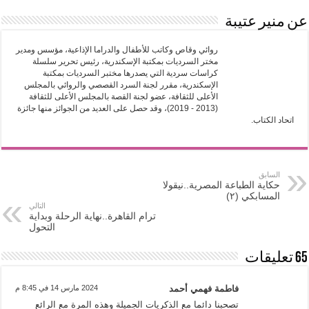
عن منير عتيبة
روائي وقاص وكاتب للأطفال والدراما الإذاعية، مؤسس ومدير
مختر السرديات بمكتبة الإسكندرية، رئيس تحرير سلسلة
كراسات سردية التي يصدرها مختبر السرديات بمكتبة
الإسكندرية، مقرر لجنة السرد القصصي والروائي بالمجلس
الأعلى للثقافة، عضو لجنة القصة بالمجلس الأعلى للثقافة
(2013 - 2019)، وقد حصل على العديد من الجوائز منها جائزة
اتحاد الكتاب.
السابق
حكاية الطباعة المصرية..نيقولا
المسابكي (٢)
التالي
ترام القاهرة..نهاية الرحلة وبداية
التحول
65 تعليقات
فاطمة فهمي أحمد
2024 مارس 14 في 8:45 م
تصحبنا دائما مع الذكريات الجميلة وهذه المرة مع الرائع