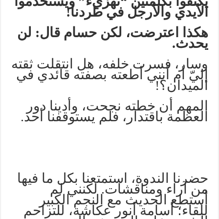
يكتفوا بكلمتين “تهزيء” ويستخدموا
الأيدي والأرجل في طردنا!
هكذا اعترضت، لكن حسام قال: لن
يحدث.
وسار، فسرت خلفه، هل انتقلت ثقته
إليّ أم أنني أطعته بصفته قائدي في
الميدان؟!
المهم أن خطته نجحت، وأدينا دور
العظمة باقتدار، فلم يستوقفنا أحد.
حضرنا الندوة، استمتعنا بكل ما فيها
من آراء ومناقشات. لكنني لم
أستطع الحديث مع النجم الكبير
للقاء؛ أسامة أنور عكاشة، للتزاحم