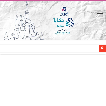
من صحراء البارون إلى منارة الأدب.. التاريخ الخفي لـ «مصر الجديدة»
المصيف.. من كرسي على الشاطئ لتجربة حياة متكاملة
القاهرة «ألف ليلة وليلة».. كيف يتحول المكان إلى بطل في روايات مريم عبد العزيز؟ (
القاهرة «ألف ليلة وليلة».. كيف يتحول المكان إلى بطل في روايات مريم عبد العزيز؟ (
حين يتنفس الحجر.. المكان كبطل في أدب مريم عبد العزيز
كيوبيد.. حارس الحب الضائع في بيت الكريتلية
«كوم النور».. ريم بسيوني تُعيد الخديوي المنسي إلى الضوء