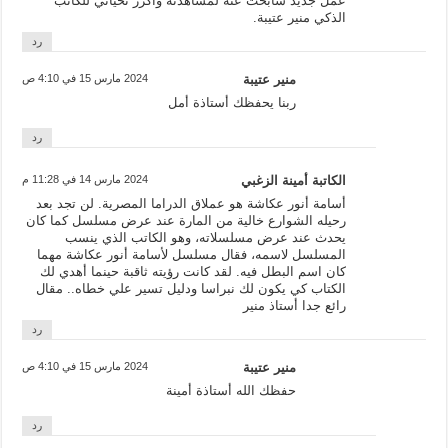
عمل جديد سأبحث عنه لمشاهدته وأكرر تحياتي للكاتب
الذكي منير عتيبة.
رد
منير عتيبة
2024 مارس 15 في 4:10 ص
ربنا يحفظك أستاذة أمل
رد
الكاتبة أمينة الزغبي
2024 مارس 14 في 11:28 م
أسامة أنور عكاشة هو عملاق الدراما المصرية. لن تجد بعد
رحيله الشوارع خالية من المارة عند عرض مسلسل كما كان
يحدث عند عرض مسلسلاته، وهو الكاتب الذي ينسب
المسلسل لاسمه، فقال مسلسل لأسامة أنور عكاشة مهما
كان اسم البطل فيه. لقد كانت رؤيته ثاقبة حينما أهدي لك
الكتاب كي يكون لك نبراسا ودليل تسير علي خطاه.. مقال
رائع جدا أستاذ منير
رد
منير عتيبة
2024 مارس 15 في 4:10 ص
حفظك الله أستاذة أمينة
رد