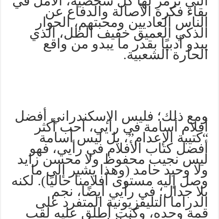
التي ترمز لها كل شخصية، الأمل في
بقاء فكرة الأصالة والدفاع عن
الناس العاديين ومحبتهم، الحوار
الذكي العميق خفيف الظل، الذي
يبدو أدبيًا بقدر ما يبدو من واقع
الحارة الشعبية.
ومع ذلك؛ فليس الإسكندراني أفضل
أفلام أسامة في رأيي، أحب أكثر
“كتيبة الإعدام”، بل ليس أسامة
أفضل كتاب الأفلام في رأيي، فهو
ليس نجيب محفوظ ولا محسن زايد
ولا وحيد حامد (وهذا يشير إلى ما
وصل إليه مستوى أفلامنا حاليًا). لكنه
بلا جدال؛ في رأيي أيضًا، نجم
الدراما التليفزيونية المتفرد على
قمة وحده، وكنت أطلق عليه لقب