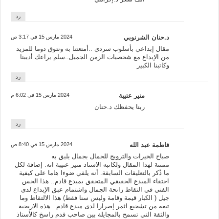
رد
د.حنان الشرنوبي
2024 مارس 15 في 3:17 ص
مقال إبداعي بأسلوب سردي ..أمتعتنا به ونتوق دوما للمزيد
من الإبداع مع شخصيات الزمن الجميل..سلم يراعك أديبنا
وكاتبنا الكبير
رد
منير عتيبة
2024 مارس 15 في 6:02 م
ربنا يحفظك د.حنان
رد
فاطمة عبد الله
2024 مارس 15 في 8:40 ص
صباح الخيرات والترويج للجمال بجمال يليق به
ممتنة لهذا المقال ولكاتبه الاستاذ منير عتيبة انه. إضافة لكل
ما ذُكر بالتعليقات السابقة. أنه يلقي ضوءا هاما على كيفية
احتفاء المبدع الحقيقي المتحقق بمبدع قادم.. هذا الحس
الفني في التقاط راىحة الجمال واشتمام عبق الإبداع لدى
جيل ( الكبار قيمة وقامة وليس سنا فقط) هذا الالتقاط وما
تبعه من تشجيع اثمر إصرارا لدى مبدع قادم.. هذه الاريحية
والثقة التي تسمح بالمجايلة بين صاحب قدم راسخ كالأستاذ