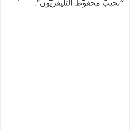
“نجيب محفوظ التليفزيون”.