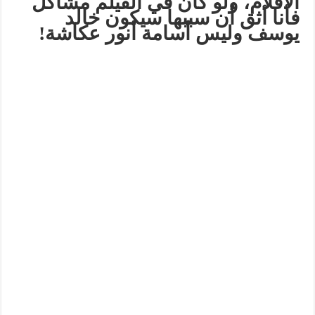
الأفلام، ولو كان في الفيلم مشاكل
فأنا أثق أن سببها سيكون خالد
يوسف وليس أسامة أنور عكاشة!