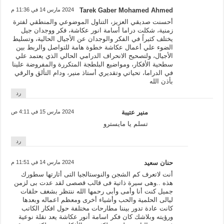
Tarek Gaber Mohamed Ahmed
2024 مارس 14 في 11:36 م
أحسنت صديقي العزيز، التناول الموضوعي والمنطقي لفترة
زمنية، شكلت دراما أسامة انور عكاشة، فكر ووجدان جيل
يختلف كثيراً في الفكر والوجدان عن الأجيال الحالية، وتسليط
الضوء علي أعمال عكاشة خطوة هامة للتواصل والربط بين
الأجيال، ولتصحيح الانحراف الدرامي الحالي الذي يعتمد علي
سطحية الأفكار، ومواضيع البلطجة المتكررة والمفروضة علينا
في الدراما، تحياتي وتقديري أستاذ منير، ودام التألق والرقي
بأذن الله
رد
منير عتيبة
2024 مارس 15 في 4:11 ص
تسلم يا مايسترو
رد
حنان سعيد
2024 مارس 14 في 11:51 م
أنت لاتعرف كم الشجن والنوستالجيا التى أثارتها سطورك
هذه ..وهى سيرة ذاتية فى قالب قصصى لقد عدت بى لزمن
جميل كنت أنا وأمى وأبى رحمها الله ننتظر بشغف حلقات
ليالى الحلمية والحب وأشياء أخرى ومعظم اعماله وبعدها
كانت عادة تدور بيننا مطارحات مختلفة حول افكار الكاتب
ورؤيته وبلاشك كان فكر اسامة أنور عكاشة يعد نقلة نوعية