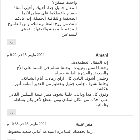
واحدة، ممكن؟
المقال جميل جدا، أحييك وأحيي أستاذ
حسام وأغبطكما على مغامراتكما
الصحفية والثقافية الجميلة، إبداعاتكما
تأتت من روح المغامرة تلك، ومن الطموح
المدعم بالموهبة والاجتهاد.. تحيتي
للمبدعين
رد
Amani
2024 مارس 15 في 9:22 م
إيه المقال العظمةدة..
رجعتنا لسنين بعيييدة.. وخلتنا نسلم في السما على الأخ
والصديق والعشرة الطيبة حسام..
وخلتني أشوف النادي كان ازاي زمان.. أيام الشياكة..
وخلتنا نشوف جانب جميل وعظيم من القدير أسامة أنور
عكاشة..
وفوق كل هذا وذاك.. خلتنا نشوف منير عتيبة السلس القادر
على أخذك من مكان لمكان ومن مقطع لآخر بكل بساطة
وتلقائية..
رد
منير عتيبة
2024 مارس 15 في 10:33 م
ربنا يحفظك الشاعرة المبدعة أماني سعيد محفوظ