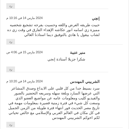
رد
إنچي
2024 مارس 14 في 10:16 م
حبيت طريقه العرض واللغه وحسيت بفرحه تشجيع شخصيه
مميزة زي اسامه انور عكاشه الإهداء الفارق في وقت زي ده
لشاب بيقول يا هادي بالتوفيق ديما استاذنا الغالي
رد
منير عتيبة
2024 مارس 15 في 4:06 ص
شكرا جزيلا أستاذة إنجي
رد
الشربيني المهندس
2024 مارس 14 في 10:20 م
سرد بسيط جدا من كل قلبي على الابداع وصدق المشاعر
التي عرضها السارد وبلغة سهله وسريعه التحضير بالصور
والفيديو كليب ومعلومات عامه عن مواضيع العضو الذي
وسعت كل شيء في فترة زمنية قصيرة بمعلومات مهمة في
تاريخ مصر الحديث فور انتهاء فترة طويلة من الزمن الجميل
في كل مكان في العالم العربي والإسلامي مع خالص تحياتي
لكم اخوكم الشربيني المهندس
رد