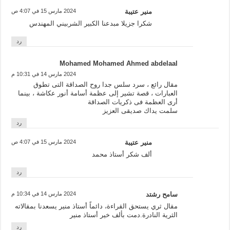
منير عتيبة
2024 مارس 15 في 4:07 ص
شكرا جزيلا مبدعنا الكبير الشربيني المهندس
رد
Mohamed Mohamed Ahmed abdelaal
2024 مارس 14 في 10:31 م
مقال رائع ، سرد سلس جدا روح الصداقة التى تطوق
العبارات ، قصة تشير إلى عظمة أسامة أنور عكاشة ، بينما
أرى العظمة فى ذكريات الصداقة
سلمت يداك صديقى العزيز
رد
منير عتيبة
2024 مارس 15 في 4:07 ص
ألف شكر أستاذ محمد
رد
سامح رشتد
2024 مارس 14 في 10:34 م
مقال ثري يستحق القراءة، دائماً أستاذ منير يسعدنا بمقالاته
الثرية النادرة.دمت بألف خير أستاذ منير
رد