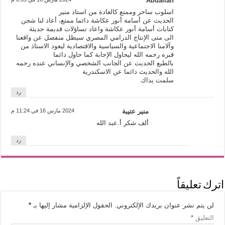
Abdallah
اسلوب ساحر وممتع كالعادة من استاذ منير
الحديث عن أسامة أنور عكاشة دائما ممتع، أعاد لنا شجن
كتابات أسامة أنور عكاشة واعاد تساؤلات قديمة حديثة
الى متى الإنتاج الدرامي المصري سيظل منفصل عن واقعنا
وآلامنا الاجتماعية والسياسية والاقتصادية ليعود الاستاذ من
قبره رحمه الله ليحاول الإجابة كما حاول دائما
بالطبع الحديث عن الجانب الشخصي والإنساني عنده رحمه
الله والحديث دائما عن الاسكندرية
سلمت يداك
رد
منير عتيبة
2024 مارس 16 في 11:24 م
ألف شكر أ.عبد الله
رد
اترك تعليقاً
لن يتم نشر عنوان بريدك الإلكتروني.
الحقول الإلزامية مشار إليها بـ
*
التعليق
*