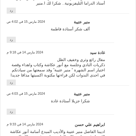
أستاذ الدراما التليفزيونية.. شكرا لك ا.منير
رد
منير عتيبة
2024 مارس 15 في 4:02 ص
ألف شكر أستاذة فاطمة
رد
غادة سيد
2024 مارس 14 في 9:18 م
مقال رائع وثري وخفيف الظل
ذكريات النادي وجلسة مع أنور عكاشة وكتاب واهداء وقصة
اختيار اسم الشهرة ” منير عتيبة” وقد سمعتها من سيادتكم
في احدى الندوات لكن قراءتها مكتوبة اكسبتها مذاقا جديدا
رد
منير عتيبة
2024 مارس 15 في 4:03 ص
شكرا جزيلا أستاذة غادة
رد
ابراهيم علي حسن
2024 مارس 14 في 9:33 م
اديبنا الفاضل منير عتيبة والأديب المبدع أسامة أنور عكاشة