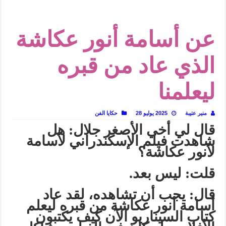
الأدب والساحرة المستديرة.. كيف قرأت الكتب شغف المصريين بكرة القدم؟
في أدب نورا ناجي.. كيف تنقذنا الذاكرة من شروخ الواقع؟
عن أسامة أنور عكاشة
من سيرة «إيفان أجيلي» إلى نسيج الحكاية.. رحلة بسمة ناجي مع الكتابة والترجمة (ال
من «أرشيف ريبليكا» إلى «ساحر أوز».. رحلة بسمة ناجي مع الترجمة (الجزء الأول)
الذي عاد من قبره
من مطابخ الأسواق لـ«الدليفري».. كيف طهت المدن قديماً طعامها؟
ليعلمنا
“الرحالة العرب واكتشاف أوروبا”.. قراءة جديدة لبدايات “الاستغراب”
عوالم منصورة عز الدين.. حين يصبح الزمن بطل الرواية
منير عتيبة
2025 يوليو 28
حكايا الفن
الطعام في الحضارة الإسلامية.. تاريخ يُقرأ بالنكهات
قال لي أخي الأصغر جلال: هل
شاهدت فيلم الإسكندراني لأسامة
لأنور عكاشة؟
قلت: ليس بعد.
قال: يجب أن تشاهده، لقد عاد
أسامة أنور عكاشة من قبره ليعلم
كتاب السيناريو الآن كيف يكتبون