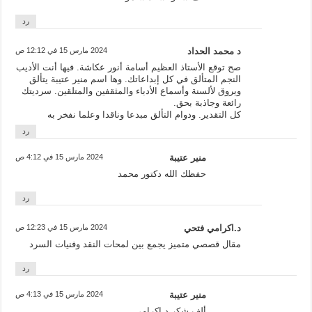
رد
د محمد الحداد
2024 مارس 15 في 12:12 ص
صح توقع الأستاذ العظيم أسامة أنور عكاشة. فيها أنت الأديب
النجم المتألق في كل إبداعاتك. وها اسم منير عتيبة يتألق
ويروق لألسنة وأسماع الأدباء والمثقفين والمتلقين. سرديتك
رائعة وجاذبة بحق.
كل التقدير. ودوام التألق مبدعا وناقدا وعلما نفخر به
رد
منير عتيبة
2024 مارس 15 في 4:12 ص
حفظك الله دكتور محمد
رد
د.اكرامي فتحي
2024 مارس 15 في 12:23 ص
مقال قصصي متميز يجمع بين لمحات النقد وفنيات السرد
رد
منير عتيبة
2024 مارس 15 في 4:13 ص
ألف شكر د.إكرامي