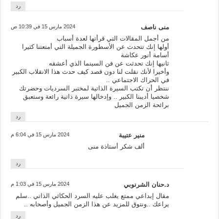
رد
منى ناصف
2024 مارس 15 في 10:39 ص
من أجمل المقالات التي قرأتها لعدة أسباب
أولها إنك تتحدث عن الأسطورة الجميلة التي أمتعتنا كثيرا
أسامة أنور عكاشة
ثانيها إنك تحدثت عن فن السينما الذي أعشقه
وأخيرا لأنك نقلت لنا دون قصد كيف حدث هذا الانقلاب الكبير
في الحراك الاجتماعي ..
ننتظر أن تكتب السيرة الذاتية لمختبر السرديات وحضرتك
شخصيا أديبنا الكبير .. وإدخالها سيرة ذاتية رائعة وستعبق
برائحة الزمن الجميل
رد
منير عتيبة
2024 مارس 15 في 6:04 م
ألف شكر أستاذة منى
رد
د.حنان الشرنوبي
2024 مارس 15 في 1:03 م
مقال إبداعي ممتع يغلب عليه السرد الحكائي الذاتي ..سلم
يراعك ..ونتوق للمزيد عن هذا الزمن الجميل وأصحابه ..
رد