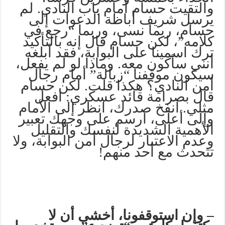
والتقيت حسام أمام باب النادي. لم
يرسل شريف أباظة الدعوات إلى
حسام، ربما نسى، وربما “رجع في
كلامه”، لكن حسام قال إنه بالتأكيد
ترك اسمينا على البوابة، فقد أبلغه
أنني سأكون معه. وماذا لو لم يفعل،
سيكون موقفنا “زبالة” أمام رجال
أمن النادي؟ هكذا قلت. لكن حسام
قال بصرامة قائد عسكري: افعل
مثلي. انفخ صدرك، انظر إلى الأمام
وإلى أعلى، ارسم على وجهك تعبير
الأهمية الشديدة لنفسك والتقليل
وعدم الاعتبار لرجال أمن البوابة، ولا
تتحدث مع أحد منهم!
– وإن استوقفونا، أخشى أن لا