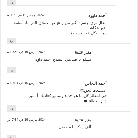
رد
أحمد داوود
2024 مارس 15 في 9:39 م
مقال ثري، وسرد أكثر من رائع عن عملاق الدراما، أسامة
أنور عكاشة..
دمت بكل خير وسعادة.
رد
منير عتيبة
2024 مارس 15 في 10:32 م
تسلم يا صديقي المبدع أحمد داود
رد
أحمد النحاس
2024 مارس 15 في 10:51 م
استمعت بحق👏
في انتظار كل ما هو جديد ومتميز كعادتك أ.منير
دام العطاء ❤️
رد
منير عتيبة
2024 مارس 16 في 7:54 ص
ألف شكر يا صديقي
رد