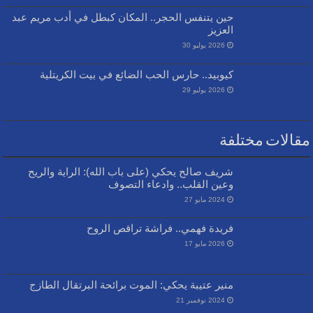
حين يتنفس الحجر.. المكان كبطل في أدب مريم عبد
العزيز
2026 يوليو 30
كيوبيد.. حارس الحب الضائع في بيت الكريتلية
2026 يوليو 29
مقالات مختلفة
شريف صالح يحكي (على باب الله): الراية والريح
وعين القلب.. وادعاء التصوف
2024 مايو 27
فريدة فهمي.. فراشة تراقص الروح
2026 مايو 17
منير عتيبة يحكي: الموت برائحة البرتقال الطازج
2024 نوفمبر 21