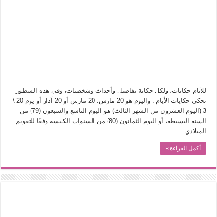
في أدب نورا ناجي.. كيف تنقذنا الذاكرة من شروخ الواقع؟
من سيرة «إيفان أجيلي» إلى نسيج الحكاية.. رحلة بسمة ناجي مع الكتابة والترجمة (ال
من «أرشيف ريبليكا» إلى «ساحر أوز».. رحلة بسمة ناجي مع الترجمة (الجزء الأول)
من مطابخ الأسواق لـ«الدليفري».. كيف طهت المدن قديماً طعامها؟
“الرحالة العرب واكتشاف أوروبا”.. قراءة جديدة لبدايات “الاستغراب”
عوالم منصورة عز الدين.. حين يصبح الزمن بطل الرواية
للأيام حكايات، ولكل حكاية تفاصيل وأحداث وشخصيات، وفي هذه السطور
الطعام في الحضارة الإسلامية.. تاريخ يُقرأ بالنكهات
نحكي حكايات الأيام.. واليوم هو 20 مارس. 20 مارس أو 20 آذار أو يوم 20 \
3 (اليوم العشرون من الشهر الثالث) هو اليوم التاسع والسبعون (79) من
يوم شاهدت زينات صدقي على المسرح وسرحت!
السنة البسيطة، أو اليوم الثمانون (80) من السنوات الكبيسة وفقًا للتقويم
الميلادي …
أكمل القراءة »