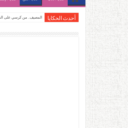
المصيف.. من كرسي على الشا
أحدث الحكايا
القاهرة «ألف ليلة وليلة».. 
القاهرة «ألف ليلة وليلة».. 
حين يتنفس الحجر.. المكان 
كيوبيد.. حارس الحب الضائع ف
«كوم النور».. ريم بسيوني تُ
الأدب والساحرة المستديرة.
في أدب نورا ناجي.. كيف تنقذ
من سيرة «إيفان أجيلي» إلى ن
من «أرشيف ريبليكا» إلى «ساح
من مطابخ الأسواق لـ«الدليف
“الرحالة العرب واكتشاف أورو
عوالم منصورة عز الدين.. حي