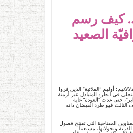
.. كيف رسم
يّة الصعيد
لاتهم؛ أولهم “الفلاتية” الذين فروا
جلى في الطرد المتبادل عبر أزمنة
ابر”، حتى غدت “العودة” غاية
نف الثالث فهو طرد الفيضان ذاته
عناوين المفتاحية التي تفتتح فصول
قرية وتحولاتها، مستعيناً