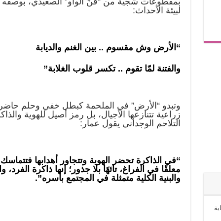
بمقطوعات شجية من “فنّ الواو” الصعيدي، بوصفه الذ
لبيئة الأحداث:
“الأرض وش مقسوم .. بين الغنم والديابة
والفتنة لمّا تقوم .. تكسر قلوب الغلابة”
وتبدو “الأرض” في الملحمة كبطل خفي وحلم حاضر
زراعية تتنازعها الأجيال، بل رمز أصيل للهوية والذاك
التلاحم الوجداني يقول عمار:
“في الذاكرة تحضر الهوية وتتجاور أهدابها فتتماسك،
معلقًا في الفراغ، تائهًا بلا جذور؛ إنها ذاكرة الفرد، و
والبنية الكلية متمثلة في المجتمع بأسره”.
ية