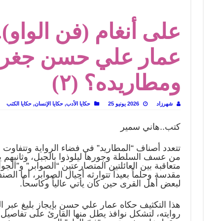
 تاريخ يُقرأ بالنكهات
على أنغام (فن الواو)
لى المسرح وسرحت!
عمار علي حسن جغراف
ومطاريده؟ (٢)
شهرزاد
2026 يونيو 25
حكايا الأدب
,
حكايا الإنسان
,
حكايا الكتب
كتب..هاني سمير
تتعدد أصناف “المطاريد” في فضاء الرواية وتتفاوت دلا
من عسف السلطة وجورها ليلوذوا بالجبل، وثانيهم يت
متعاقبة بين العائلتين المتصارعتين “الصوابر” و”الجو
مقدسة وحلماً بعيداً تتوارثه أجيال الصوابر، أما الص
لبعض أهل القرى حين كان يأتي عالياً وكاسحاً.
هذا التكثيف حكاه عمار علي حسن بإيجاز بليغ عبر ال
روايته، لتشكل نوافذ يطل منها القارئ على تفاصيل ال