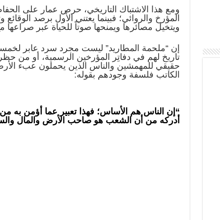
ومع هذا الاشتباك التاريخي، حرص عمار على الحفا
المؤرخ والروائي؛ فبينما يعتني الأول برصد الوقائع و
ويتخيل مصائرها ويمنحها صوتاً للحياة عبر صراعها مع
إن “ملحمة المطاريد” ليست مجرد سرد عابر لخمسة 
تاريخ لهم في دفاتِر المؤرخين الرسمية، أو من حظروا
حقيقي للمهمشين والناس الذين يحملون عبء الأرض
الكاتب فلسفة وجودهم بقوله:
“إن الناس هم الأساس؛ فهذا تعبير عما أؤمن به من ح
أدركه من أن الشعب هو صاحب الأرض والمال والسي