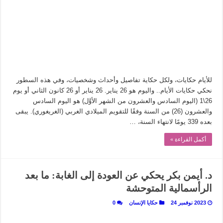
من سيرة «إيفان أجيلي» إلى نسيج الحكاية.. رحلة بسمة ناجي مع الكتابة والترجمة (ال
من «أرشيف ريبليكا» إلى «ساحر أوز».. رحلة بسمة ناجي مع الترجمة (الجزء الأول)
من مطابخ الأسواق لـ«الدليفري».. كيف طهت المدن قديماً طعامها؟
“الرحالة العرب واكتشاف أوروبا”.. قراءة جديدة لبدايات “الاستغراب”
عوالم منصورة عز الدين.. حين يصبح الزمن بطل الرواية
للأيام حكايات، ولكل حكاية تفاصيل وأحداث وشخصيات، وفي هذه السطور
الطعام في الحضارة الإسلامية.. تاريخ يُقرأ بالنكهات
نحكي حكايات الأيام.. واليوم هو 26 يناير. 26 يناير أو 26 كانون الثاني أو يوم
26\1 (اليوم السادس والعشرون من الشهر الأوَّل) هو اليوم السادس
يوم شاهدت زينات صدقي على المسرح وسرحت!
والعشرون (26) من السنة وفقًا للتقويم الميلادي الغربي (الغريغوري). يبقى
من “عيش السرايا” إلى ذاكرة أم درمان.. حمور زيادة يغزل حكايات البسطاء
بعده 339 يومًا لانتهاء السنة، …
أكمل القراءة »
د. أيمن بكر يحكي عن العودة إلى الغابة: ما بعد
الرأسمالية المتوحشة
2023 نوفمبر 24
حكايا الإنسان
0