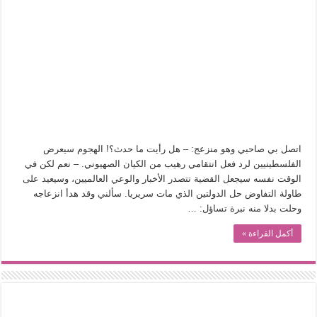
اتصل بي صاحبي وهو منزعج: – هل رأيت ما حدث؟! الهجوم سيعرض
الفلسطينيين لرد فعل انتقامي رهيب من الكيان الصهيوني. – نعم لكن في
الوقت نفسه سيجعل القضية تتصدر الأخبار والوعي العالميين، وسيعيد على
طاولة التفاوض حل الدولتين الذي مات سريريا. سألني وقد هدأ انزعاجه
وحلت بدلا منه نبرة تساؤل: …
أكمل القراءة »