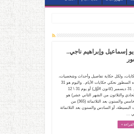
وم والخديو إسماعيل وإبراهيم ناجي..
ور
حكايات، ولكل حكاية تفاصيل وأحداث وشخصيات،
وفي هذه السطور نحكي حكايات الأيام.. واليوم هو 31
ديسمبر. 31 ديسمبر (كانون الأوَّل) أو يوم 31 \ 12
لحادي والثلاثون من الشهر الثاني عشر) هو
اليوم الخامس والستون بعد الثلاثمائة (365) من
 البسيطة، أو السادس والستون بعد الثلاثمائة
لقراءة »