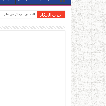
المصيف.. من كرسي على الشا
أحدث الحكايا
القاهرة «ألف ليلة وليلة».. 
القاهرة «ألف ليلة وليلة».. 
حين يتنفس الحجر.. المكان 
كيوبيد.. حارس الحب الضائع ف
«كوم النور».. ريم بسيوني تُ
الأدب والساحرة المستديرة.
في أدب نورا ناجي.. كيف تنقذ
من سيرة «إيفان أجيلي» إلى ن
من «أرشيف ريبليكا» إلى «ساح
من مطابخ الأسواق لـ«الدليف
“الرحالة العرب واكتشاف أورو
عوالم منصورة عز الدين.. حي