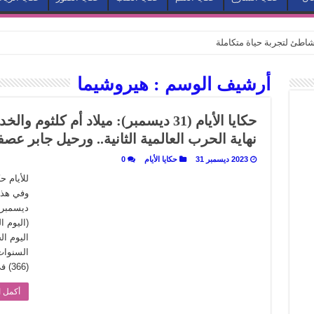
طئ لتجربة حياة متكاملة
كيف يتحول المكان إلى بطل في روايات مريم عبد العزيز؟ (الجزء الثاني)
أرشيف الوسم :
هيروشيما
كيف يتحول المكان إلى بطل في روايات مريم عبد العزيز؟ (الجزء الأول)
كبطل في أدب مريم عبد العزيز
حكايا الأيام (31 ديسمبر): ميلاد أم كلث
ي بيت الكريتلية
نهاية الحرب العالمية الثانية.. ورحيل جابر عصف
عيد الخديوي المنسي إلى الضوء
2023 ديسمبر 31
حكايا الأيام
0
. كيف قرأت الكتب شغف المصريين بكرة القدم؟
للأيام 
نا الذاكرة من شروخ الواقع؟
سيج الحكاية.. رحلة بسمة ناجي مع الكتابة والترجمة (الجزء الثاني)
(اليوم ا
ر أوز».. رحلة بسمة ناجي مع الترجمة (الجزء الأول)
السنوات
ري».. كيف طهت المدن قديماً طعامها؟
(366) في …
با”.. قراءة جديدة لبدايات “الاستغراب”
أكمل ا
ن يصبح الزمن بطل الرواية