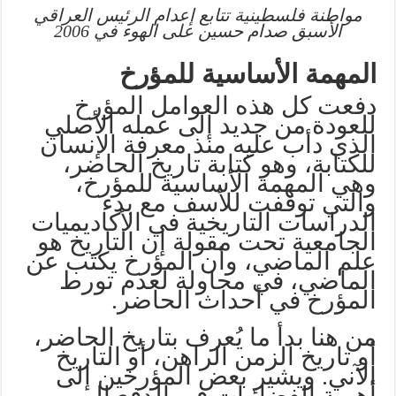
مواطنة فلسطينية تتابع إعدام الرئيس العراقي
الأسبق صدام حسين على الهوء في 2006
المهمة الأساسية للمؤرخ
دفعت كل هذه العوامل المؤرخ
للعودة من جديد إلى عمله الأصلي
الذي دأب عليه منذ معرفة الإنسان
للكتابة، وهو كتابة تاريخ الحاضر،
وهي المهمة الأساسية للمؤرخ،
والتي توقفت للأسف مع بدء
الدراسات التاريخية في الأكاديميات
الجامعية تحت مقولة إن التاريخ هو
علم الماضي، وأن المؤرخ يكتب عن
الماضي، في محاولة لعدم تورط
المؤرخ في أحداث الحاضر.
من هنا بدأ ما يُعرف بتاريخ الحاضر،
أو تاريخ الزمن الراهن، أو التاريخ
الآني. ويشير بعض المؤرخين إلى
أهمية الفضائيات في الدفع إلى