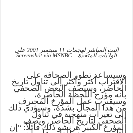
البث المباشر لهجمات 11 سبتمبر 2001 على
الولايات المتحدة – Screenshot via MSNBC
وسيساعد تطور الصحافة على
الاقتراب أكثر وأكثر إلى تناول تاريخ
الحاضر، وسيصف البعض الصحفي
بأنه مؤرخ اللحظة الحاضرة،
وسيقترب عمل المؤرخ المحترف
من هذا المجال بشدة، وسيؤدي ذلك
إلى تغيرات منهجية في تناول
الصحفي لتاريخ الحاضر. ويصف
المؤرخ الكبير هرنشو ذلك قائلاً: “إن