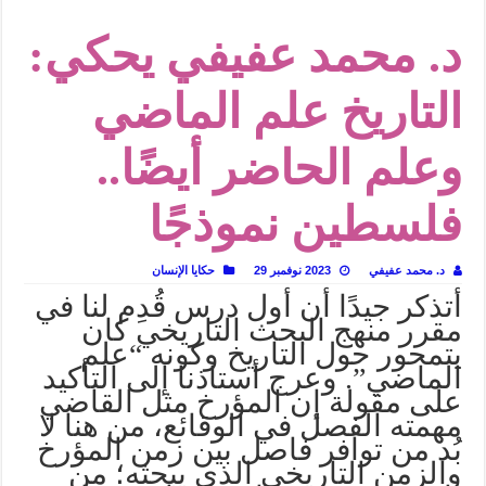
في أدب نورا ناجي.. كيف تنقذنا الذاكرة من شروخ الواقع؟
د. محمد عفيفي يحكي:
من سيرة «إيفان أجيلي» إلى نسيج الحكاية.. رحلة بسمة ناجي مع الكتابة والترجمة (ال
من «أرشيف ريبليكا» إلى «ساحر أوز».. رحلة بسمة ناجي مع الترجمة (الجزء الأول)
التاريخ علم الماضي
من مطابخ الأسواق لـ«الدليفري».. كيف طهت المدن قديماً طعامها؟
وعلم الحاضر أيضًا..
“الرحالة العرب واكتشاف أوروبا”.. قراءة جديدة لبدايات “الاستغراب”
عوالم منصورة عز الدين.. حين يصبح الزمن بطل الرواية
فلسطين نموذجًا
الطعام في الحضارة الإسلامية.. تاريخ يُقرأ بالنكهات
يوم شاهدت زينات صدقي على المسرح وسرحت!
د. محمد عفيفي
2023 نوفمبر 29
حكايا الإنسان
أتذكر جيدًا أن أول درس قُدِم لنا في
مقرر منهج البحث التاريخي كان
يتمحور حول التاريخ وكونه “علم
الماضي”. وعرج أستاذنا إلى التأكيد
على مقولة إن المؤرخ مثل القاضي
مهمته الفصل في الوقائع، من هنا لا
بُد من توافر فاصل بين زمن المؤرخ
والزمن التاريخي الذي يبحثه؛ من