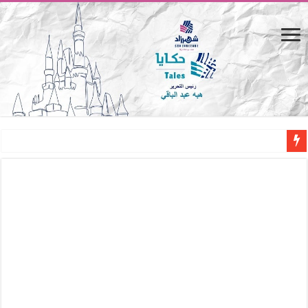
المصيف.. من كرسي على الشاطئ لتجربة حياة متكاملة
القاهرة «ألف ليلة وليلة».. كيف يتحول المكان إلى بطل في روايات مريم عبد العزيز؟ (
القاهرة «ألف ليلة وليلة».. كيف يتحول المكان إلى بطل في روايات مريم عبد العزيز؟ (
حين يتنفس الحجر.. المكان كبطل في أدب مريم عبد العزيز
كيوبيد.. حارس الحب الضائع في بيت الكريتلية
«كوم النور».. ريم بسيوني تُعيد الخديوي المنسي إلى الضوء
الأدب والساحرة المستديرة.. كيف قرأت الكتب شغف المصريين بكرة القدم؟