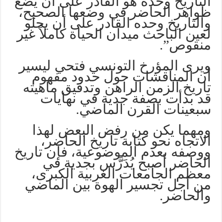
التاريخ وحده هو القادر على أن يضع
ظواهر الحاضر في وضعها الصحيح،
والتاريخ وحده القادر على أن يجلو
لعين الباحث ميدان الحياة كاملاً غير
منقوص”.
ويرى المؤرخ التونسي فتحي ليسير
أن المناقشات حول حدود مفهوم
تاريخ الزمن الراهن وتدقيق ماهيته
قد بدأت بصفة جدية في نهايات
سبعينات القرن الماضي.
ومهما يكن من رفض البعض لهذا
الاتجاه نحو كتابة تاريخ الحاضر،
ووصفه بعدم الموضوعية، فإن تاريخ
الحاضر أصبح يُدَرَّس بجدية في
معظم الجامعات الغربية الكبرى،
من أجل تجسير الهوة بين الماضي
والحاضر.