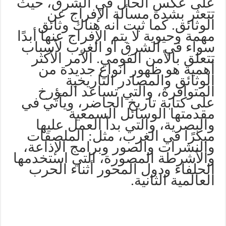
على عكس الحال في الشرق، حيث
تتعثر بشدة مسألة الإفراج عن
الوثائق. كما ثبت أنه هناك وثائق
مهمة وحيوية لا يتم الإفراج عنها أبدًا
سواء في الشرق أو الغرب لأسباب
تتعلق بالأمن القومي. الأمر الأكثر
أهمية هو ظهور أنواع جديدة من
الوثائق والمصادر التاريخية
المتوافرة، والتي تساعد المؤرخ
على كتابة تاريخ الحاضر، ويأتي في
مقدمتها الوسائل السمعية
والبصرية، والتي بدأ العمل عليها
مبكرًا في الغرب، مثل: الملصقات
والنشرات والصور وبرامج الإذاعة،
والأشرطة المصورة، التي استخدمها
الحلفاء ودول المحور أثناء الحرب
العالمية الثانية.