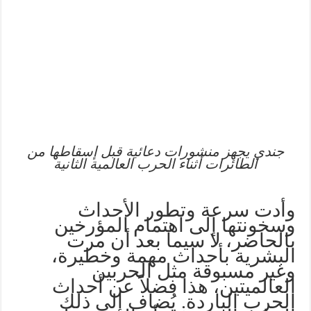
جندي يجهز منشورات دعائية قبل إسقاطها من
الطائرات أثناء الحرب العالمية الثانية
وأدت سرعة وتطور الأحداث
وسخونتها إلى اهتمام المؤرخين
بالحاضر، لا سيما بعد أن مرت
البشرية بأحداث مهمة وخطيرة،
وغير مسبوقة مثل الحربين
العالميتين، هذا فضلاً عن أحداث
الحرب الباردة. يُضاف إلى ذلك