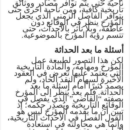
ناحية حتى يتم توافر مصادر ووثائق
تاريخية كافية، ومن ناحية أخرى حتى
يتوافر الفاصل الزمني الذي يجعل
المؤرخ ينظر في الوقائع دون
عاطفة، وبلا تأثر بالأحداث، حتى
تتسم رؤية المؤرخ بالموضوعية.
أسئلة ما بعد الحداثة
لكن هذا التصور لطبيعة عمل
المؤرخ ومهامه، والمادة التاريخية
التي يعتمد عليها تعرض في العقود
الأخيرة لسهام النقد الحاد، ولم
يصمد كثيرًا أمام أسئلة ما بعد
الحداثة. فلم يعد يُنظَر إلى المؤرخ
بصفته “القاضي” الذي يفصل في
الوقائع التاريخية ويُصدِر حكمه؛ إذ
تبين أن ما يقدمه المؤرخ ليس هو
القول الفصل في الأحداث التاريخية،
وإنما هي محاولته في استعادة