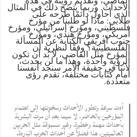
الماضي، وتقديم رؤيته في هذه
الأحداث. وربما يتضح ذلك في المثال
الذي أحاول دائمًا طرحه على
طلابي: ماذا لو طلبنا من مؤرخ
فلسطيني، ومؤرخ إسرائيلي، ومؤرخ
أمريكي، ومؤرخ هندي، ومؤرخ
جنوب أفريقي الكتابة عن المسألة
الفلسطينية؟ وفقًا لنظرية أن
المؤرخ مثل القاضي، لا بُد أن تكون
الرؤية واحدة، وهذا ما لن يحدث،
لأننا في حقيقة الأمر سنجد أنفسنا
أمام كتابات مختلفة، تقدم رؤى
متعددة.
أدت سرعة وتطور الأحداث وسخونتها إلى اهتمام
المؤرخين بالحاضر، لا سيما بعد أن مرت البشرية
بأحداث مهمة وخطيرة، وغير مسبوقة مثل الحربين
العالميتين، هذا فضلاً عن أحداث الحرب الباردة.