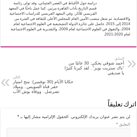
دراسة حول الأقباط في العصر العثماني، وقد تولى رئاسة
قسم التاريخ بآداب القاهرة مرتين. كما عمل باحثًا في المعهد
الفرنسي للآثار، وفي المعهد الفرنسي للدراسات الاجتماعية
والاقتصادية. ثم شغل منصب الأمين العام للمجلس الأعلى للثقافة في الفترة من
2014 إلى 2015. حاصل على جائزة الدولة التشجيعية في العلوم الاجتماعية لعام
2004، والتفوق في العلوم الاجتماعية لعام 2009، والتقديرية في العلوم الاجتماعية
لعام 2020-2021.
السابق
أحمد شوقي يحكي: 30 عامًا من
“باك ستريت بويز”.. لقد كبرنا كثيرًا
يا صديقي
التالي
حكايا الأيام (30 نوفمبر): منح امتياز
حفر قناة السويس.. وميلاد
تشرشل.. ووفاة بوش الأب
اترك تعليقاً
لن يتم نشر عنوان بريدك الإلكتروني.
الحقول الإلزامية مشار إليها بـ
*
التعليق
*