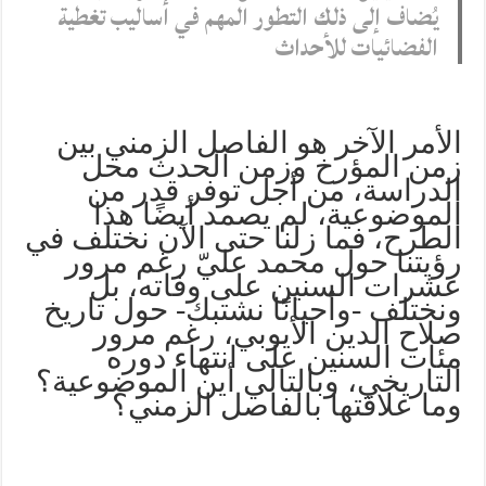
يُضاف إلى ذلك التطور المهم في أساليب تغطية
الفضائيات للأحداث
الأمر الآخر هو الفاصل الزمني بين
زمن المؤرخ وزمن الحدث محل
الدراسة، من أجل توفر قدر من
الموضوعية، لم يصمد أيضًا هذا
الطرح، فما زلنا حتى الآن نختلف في
رؤيتنا حول محمد عليّ رغم مرور
عشرات السنين على وفاته، بل
ونختلف -وأحيانًا نشتبك- حول تاريخ
صلاح الدين الأيوبي، رغم مرور
مئات السنين على انتهاء دوره
التاريخي، وبالتالي أين الموضوعية؟
وما علاقتها بالفاصل الزمني؟