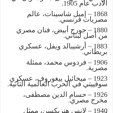
الأدب عام 1905.
1868 – إميل شاسينات، عالم
مصريات فرنسي.
1880 – جورج أبيض، فنان مصري
من أصل لبناني.
1883 – أرشيبالد ويفل، عسكري
بريطاني.
1906 – فردوس محمد، ممثلة
مصرية.
1923 – ميخائيل ييغوروف، عسكري
سوفييتي في الحرب العالمية الثانية.
1926 – حسام الدين مصطفى،
مخرج مصري.
1940 – لانس هنريكسن، ممثل