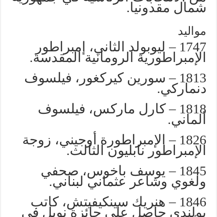
شمال مقدونيا.
مواليد
1747 – ليوبولد الثاني، إمبراطور
الإمبراطورية الرومانية المقدسة.
1813 – سورين كيركغور، فيلسوف
دنماركي.
1818 – كارل ماركس، فيلسوف
ألماني.
1826 – الإمبراطورة أوجيني، زوجة
الإمبراطور نابليون الثالث.
1845 – يوسف باخوس، صحفي
ولغوي وشاعر عثماني لبناني.
1846 – هنريك سينكيفيتش، كاتب
بولندي حاصل على جائزة نوبل في