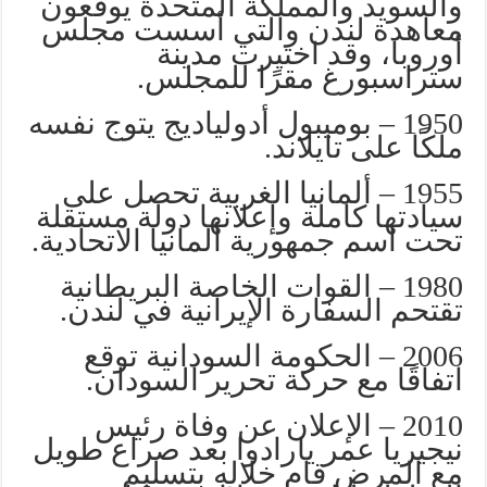
والسويد والمملكة المتحدة يوقعون
معاهدة لندن والتي أسست مجلس
أوروبا، وقد اختيرت مدينة
ستراسبورغ مقرًا للمجلس.
1950 – بوميبول أدولياديج يتوج نفسه
ملكًا على تايلاند.
1955 – ألمانيا الغربية تحصل على
سيادتها كاملة وإعلانها دولة مستقلة
تحت اسم جمهورية ألمانيا الاتحادية.
1980 – القوات الخاصة البريطانية
تقتحم السفارة الإيرانية في لندن.
2006 – الحكومة السودانية توقع
اتفاقًا مع حركة تحرير السودان.
2010 – الإعلان عن وفاة رئيس
نيجيريا عمر يارادوا بعد صراع طويل
مع المرض قام خلاله بتسليم