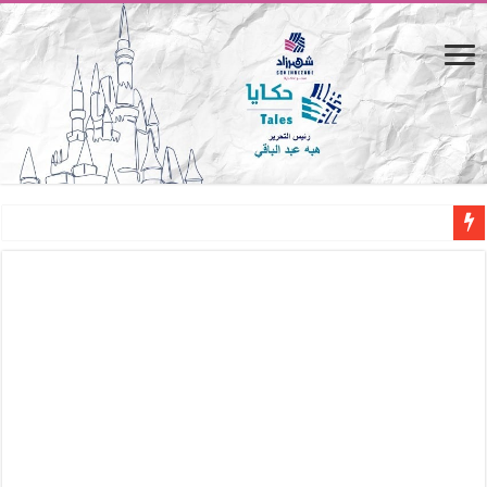
المصيف.. من كرسي على الشاطئ لتجربة حياة متكاملة
القاهرة «ألف ليلة وليلة».. كيف يتحول المكان إلى بطل في روايات مريم عبد العزيز؟ (
القاهرة «ألف ليلة وليلة».. كيف يتحول المكان إلى بطل في روايات مريم عبد العزيز؟ (
حين يتنفس الحجر.. المكان كبطل في أدب مريم عبد العزيز
كيوبيد.. حارس الحب الضائع في بيت الكريتلية
«كوم النور».. ريم بسيوني تُعيد الخديوي المنسي إلى الضوء
الأدب والساحرة المستديرة.. كيف قرأت الكتب شغف المصريين بكرة القدم؟