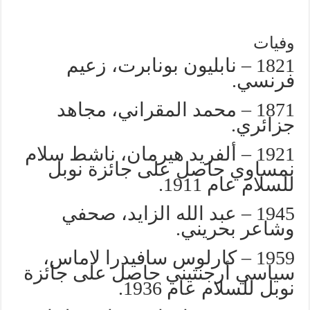
وفيات
1821 – نابليون بونابرت، زعيم
فرنسي.
1871 – محمد المقراني، مجاهد
جزائري.
1921 – ألفريد هيرمان، ناشط سلام
نمساوي حاصل على جائزة نوبل
للسلام عام 1911.
1945 – عبد الله الزايد، صحفي
وشاعر بحريني.
1959 – كارلوس سافيدرا لاماس،
سياسي أرجنتيني حاصل على جائزة
نوبل للسلام عام 1936.