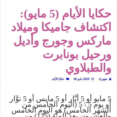
في أدب نورا ناجي.. كيف تنقذنا الذاكرة من شروخ الواقع؟
حكايا الأيام (5 مايو):
من سيرة «إيفان أجيلي» إلى نسيج الحكاية.. رحلة بسمة ناجي مع الكتابة والترجمة (ال
من «أرشيف ريبليكا» إلى «ساحر أوز».. رحلة بسمة ناجي مع الترجمة (الجزء الأول)
اكتشاف جاميكا وميلاد
من مطابخ الأسواق لـ«الدليفري».. كيف طهت المدن قديماً طعامها؟
ماركس وجورج وأديل
“الرحالة العرب واكتشاف أوروبا”.. قراءة جديدة لبدايات “الاستغراب”
عوالم منصورة عز الدين.. حين يصبح الزمن بطل الرواية
ورحيل بونابرت
الطعام في الحضارة الإسلامية.. تاريخ يُقرأ بالنكهات
يوم شاهدت زينات صدقي على المسرح وسرحت!
والطبلاوي
شهرزاد
2024 مايو 05
حكايا الأيام
5 مايو أو 5 أيَّار أو 5 مايس أو 5 نوَّار
أو يوم 5 \ 5 (اليوم الخامس من
الشهر الخامس) هو اليوم الخامس
والعشرون بعد المئة (125) من