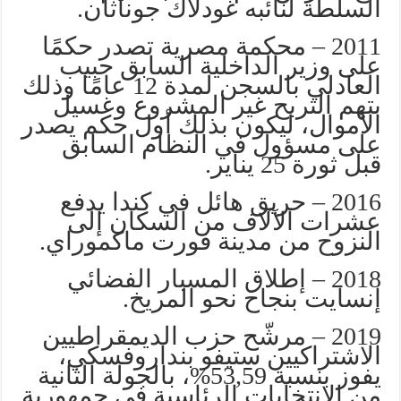
السلطة لنائبه غودلاك جوناثان.
2011 – محكمة مصرية تصدر حكمًا
على وزير الداخلية السابق حبيب
العادلي بالسجن لمدة 12 عامًا وذلك
بتهم التربح غير المشروع وغسيل
الأموال، ليكون بذلك أول حكم يصدر
على مسؤول في النظام السابق
قبل ثورة 25 يناير.
2016 – حريق هائل في كندا يدفع
عشرات الآلاف من السكان إلى
النزوح من مدينة فورت ماكموراي.
2018 – إطلاق المسبار الفضائي
إنسايت بنجاح نحو المريخ.
2019 – مرشّح حزب الديمقراطيين
الاشتراكيين ستيفو بنداروفسكي،
يفوز بنسبة 53,59%، بالجولة الثانية
من الانتخابات الرئاسية في جمهورية