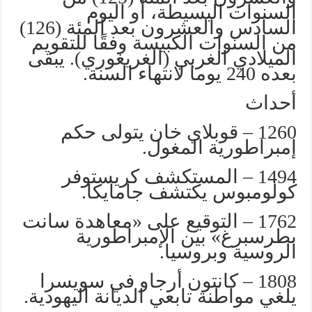
السنوات البسيطة، أو اليوم
السادس والعشرون بعد المئة (126)
من السنوات الكبيسة وفقًا للتقويم
الميلادي الغربي (الغريغوري). يبقى
بعده 240 يوما لانتهاء السنة.
أحداث
1260 – قوبلاي خان يتولى حكم
إمبراطورية المغول.
1494 – المستكشف كريستوفر
كولومبوس يكتشف جامايكا.
1762 – التوقيع على «معاهدة سانت
بطرسبرغ» بين الإمبراطورية
الروسية وبروسيا.
1808 – كانتون أرجاو في سويسرا
يلغي مواطنة تابعي الديانة اليهودية.