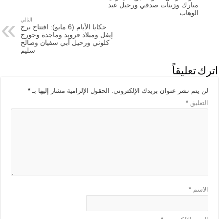
مبارك وزينات صدقي ورحيل عبد
الوهاب
التالي
حكايا الأيام (6 مايو): افتتاح برج
إيفل وميلاد فرويد وماجدة وجورج
كلوني ورحيل أبي سفيان وصالح
سليم
اترك تعليقاً
لن يتم نشر عنوان بريدك الإلكتروني.
الحقول الإلزامية مشار إليها بـ
*
التعليق
*
الاسم
*