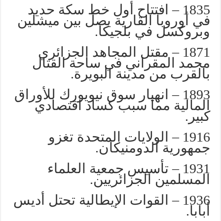
1835 – افتتاح أول خط سكة حديد
في أوروبا القارية يصل بين ميشلين
وبروكسل في بلجيكا.
1871 – مقتل المجاهد الجزائري
محمد المقراني في ساحة القتال
بالقرب من مدينة البويرة.
1893 – انهيار سوق نيويورك للأوراق
المالية مما سبب كساد اقتصادي
كبير.
1916 – الولايات المتحدة تغزو
جمهورية الدومنيكان.
1931 – تأسيس جمعية العلماء
المسلمين الجزائريين.
1936 – القوات الإيطالية تحتل أديس
أبابا.