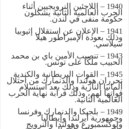
1940 – اللاجئين النرويجيين أثناء
الحرب العالمية الثانية يشكلون
حكومة منفى في لندن.
1941 – الإعلان عن استقلال إثيوبيا
وذلك بعودة الإمبراطور هيلا
سيلاسي.
1943 – تنصيب الأمين باي بن محمد
الحبيب ملكًا على تونس.
1945 – القوات البريطانية والكندية
تحرران هولندا والدنمارك من احتلال
ألمانيا النازية وذلك بعد استسلام
قواتها لهم، وذلك قرابة نهاية الحرب
العالمية الثانية.
1949 – بلجيكا والدنمارك وفرنسا
وجمهورية أيرلندا وإيطاليا
ولوكسمبورغ وهولندا والنرويج