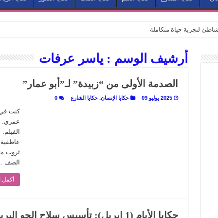
طئ لتجربة حياة متكاملة
كيف يتحول المكان إلى بطل في روايات مريم عبد العزيز؟ (الجزء الثاني)
أرشيف الوسم :
ياسر عرفات
كيف يتحول المكان إلى بطل في روايات مريم عبد العزيز؟ (الجزء الأول)
كبطل في أدب مريم عبد العزيز
الصدمة الأولى من “زبيدة” لـ”أبو عمار”
ي بيت الكريتلية
2025 يوليو 09
حكايا الإنسان
,
حكايا الشارع
0
عيد الخديوي المنسي إلى الضوء
كنت في 
عمري. 
. كيف قرأت الكتب شغف المصريين بكرة القدم؟
الفيلم.
نا الذاكرة من شروخ الواقع؟
عاطفية 
ثروت م
سيج الحكاية.. رحلة بسمة ناجي مع الكتابة والترجمة (الجزء الثاني)
الصف 
ر أوز».. رحلة بسمة ناجي مع الترجمة (الجزء الأول)
أكمل ا
ري».. كيف طهت المدن قديماً طعامها؟
با”.. قراءة جديدة لبدايات “الاستغراب”
حكايا الأيام (1 إبريل): تأسيس سلاح ال
ن يصبح الزمن بطل الرواية