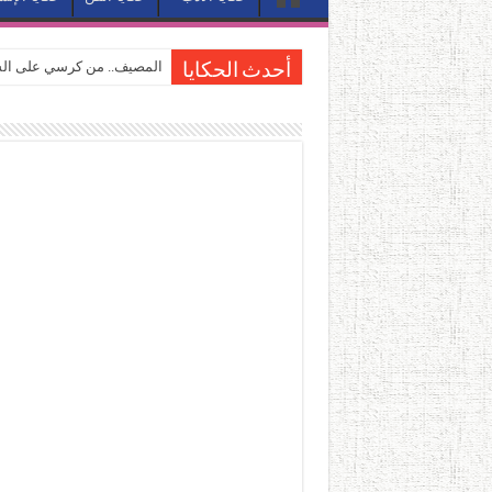
المصيف.. من كرسي على الشا
أحدث الحكايا
القاهرة «ألف ليلة وليلة».. 
القاهرة «ألف ليلة وليلة».. 
حين يتنفس الحجر.. المكان 
كيوبيد.. حارس الحب الضائع ف
«كوم النور».. ريم بسيوني تُ
الأدب والساحرة المستديرة.
في أدب نورا ناجي.. كيف تنقذ
من سيرة «إيفان أجيلي» إلى ن
من «أرشيف ريبليكا» إلى «ساح
من مطابخ الأسواق لـ«الدليف
“الرحالة العرب واكتشاف أورو
عوالم منصورة عز الدين.. حي