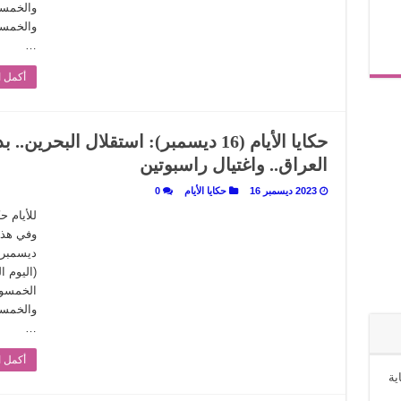
…
أكمل ا
حكايا الأيام (16 ديسمبر): استقلال الب
العراق.. واغتيال راسبوتين
2023 ديسمبر 16
حكايا الأيام
0
للأيام 
(اليوم 
…
أكمل ا
ية