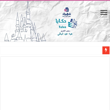
المصيف.. من كرسي على الشاطئ لتجربة حياة متكاملة
القاهرة «ألف ليلة وليلة».. كيف يتحول المكان إلى بطل في روايات مريم عبد العزيز؟ (
القاهرة «ألف ليلة وليلة».. كيف يتحول المكان إلى بطل في روايات مريم عبد العزيز؟ (
حين يتنفس الحجر.. المكان كبطل في أدب مريم عبد العزيز
كيوبيد.. حارس الحب الضائع في بيت الكريتلية
«كوم النور».. ريم بسيوني تُعيد الخديوي المنسي إلى الضوء
الأدب والساحرة المستديرة.. كيف قرأت الكتب شغف المصريين بكرة القدم؟