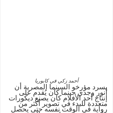
أحمد زكي في كابوريا
يسرد مؤرخو السينما المصرية أن
أنور وجدي حينما كان يُقدم على
إنتاج أحد الأفلام كان يصنع ديكورات
متعددة للبدء في تصوير أكثر من
رواية في الوقت نفسه حتى يحصل