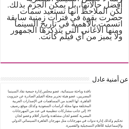
أفضل حالاتها، بل يمكن الجزم بذلك.
لكن الملاحظ أنها تستعيد سمات
حضرت بقوة في فترات زمنية سابقة
اتسمت بالأهمية في تاريخ السينما
ومنها الأغاني التي يتذكرها الجمهور
ولا يميز من أي فيلم كانت.
عن أمنية عادل
ناقدة وباحثة سينمائية، عضو مجلس إدارة جمعية نقاد السينما
المصريين، عضو هيئة تحرير مجلة الفيلم الصادرة عن جيزويت
القاهرة، لها العديد من المساهمات في الإصدارات العربية
المختلفة منها مجلة كراسات السعودية وكذلك موقع رصيف
٢٢. إلى جانب مشاركات تنظيمية في عدد من المهرجانات
المصرية كعضو لجان مشاهدة واختيار أفلام وعضو لجان
تحكيم وكذلك إدارة ندوات في مهرجانات مثل مهرجان القاهرة السينمائي الدولي
والإسماعيلية للأفلام التسجيلية والقصيرة.