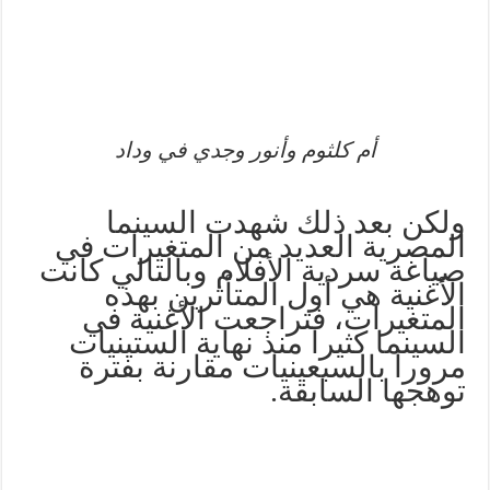
أم كلثوم وأنور وجدي في وداد
ولكن بعد ذلك شهدت السينما
المصرية العديد من المتغيرات في
صياغة سردية الأفلام وبالتالي كانت
الأغنية هي أول المتأثرين بهذه
المتغيرات، فتراجعت الأغنية في
السينما كثيرا منذ نهاية الستينيات
مرورا بالسبعينيات مقارنة بفترة
توهجها السابقة.