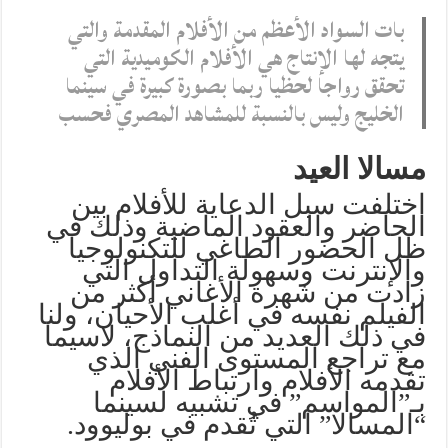
بات السواد الأعظم من الأفلام المقدمة والتي
يتجه لها الإنتاج هي الأفلام الكوميدية التي
تحقق رواجا لحظيا ربما بصورة كبيرة في سينما
الخليج وليس بالنسبة للمشاهد المصري فحسب
مسالا العيد
اختلفت سبل الدعاية للأفلام بين
الحاضر والعقود الماضية وذلك في
ظل الحضور الطاغي للتكنولوجيا
والإنترنت وسهولة التداول التي
زادت من شهرة الأغاني أكثر من
الفيلم نفسه في أغلب الأحيان، ولنا
في ذلك العديد من النماذج، لاسيما
مع تراجع المستوى الفني الذي
تقدمه الأفلام وارتباط الأفلام
بـ”المواسم” في تشبيه لسينما
“المسالا” التي تُقدم في بوليوود.