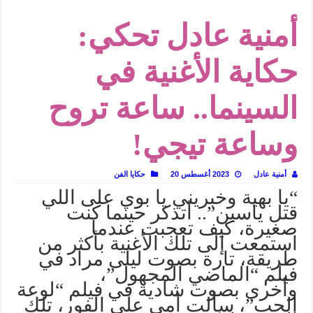
في أدب نورا ناجي.. كيف تنقذنا الذاكرة من شروخ الواقع؟
أمنية عادل تحكي:
من سيرة «إيفان أجيلي» إلى نسيج الحكاية.. رحلة بسمة ناجي مع الكتابة والترجمة (ال
من «أرشيف ريبليكا» إلى «ساحر أوز».. رحلة بسمة ناجي مع الترجمة (الجزء الأول)
حكاية الأغنية في
من مطابخ الأسواق لـ«الدليفري».. كيف طهت المدن قديماً طعامها؟
السينما.. ساعة تروح
“الرحالة العرب واكتشاف أوروبا”.. قراءة جديدة لبدايات “الاستغراب”
عوالم منصورة عز الدين.. حين يصبح الزمن بطل الرواية
وساعة تيجي!
الطعام في الحضارة الإسلامية.. تاريخ يُقرأ بالنكهات
يوم شاهدت زينات صدقي على المسرح وسرحت!
أمنية عادل
2023 أغسطس 20
حكايا الفن
“يا بهية وخبريني يا بوي على اللي
قتل ياسين”.. أتذكر حينما كنت
صغيرة، كيف تعجبت عندما
استمعت إلى تلك الأغنية بأكثر من
طريقة، تارة بصوت ليلى مراد في
فيلم “الماضي المجهول”،
وأخرى بصوت شادية في فيلم “لوعة
الحب”، سألت أمي على الفور، تلك