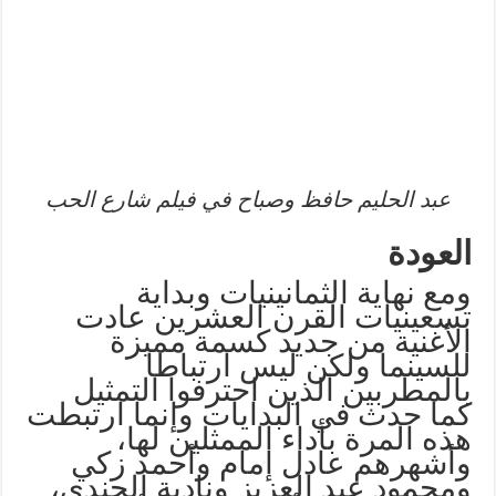
عبد الحليم حافظ وصباح في فيلم شارع الحب
العودة
ومع نهاية الثمانينيات وبداية
تسعينيات القرن العشرين عادت
الأغنية من جديد كسمة مميزة
للسينما ولكن ليس ارتباطا
بالمطربين الذين احترفوا التمثيل
كما حدث في البدايات وإنما ارتبطت
هذه المرة بأداء الممثلين لها،
وأشهرهم عادل إمام وأحمد زكي
ومحمود عبد العزيز ونادية الجندي،