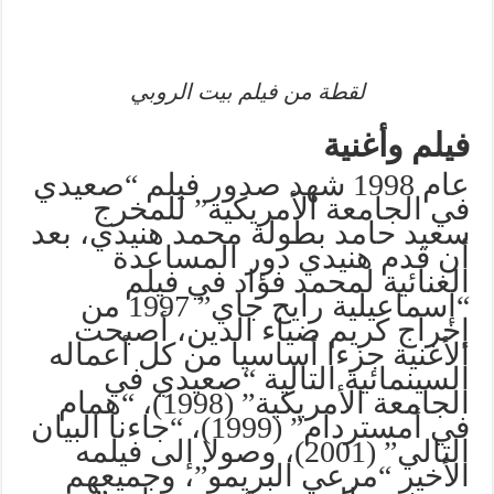
لقطة من فيلم بيت الروبي
فيلم وأغنية
عام 1998 شهد صدور فيلم “صعيدي
في الجامعة الأمريكية” للمخرج
سعيد حامد بطولة محمد هنيدي، بعد
أن قدم هنيدي دور المساعدة
الغنائية لمحمد فؤاد في فيلم
“إسماعيلية رايح جاي” 1997 من
إخراج كريم ضياء الدين، أصبحت
الأغنية جزءا أساسيا من كل أعماله
السينمائية التالية “صعيدي في
الجامعة الأمريكية” (1998)، “همام
في أمستردام” (1999)، “جاءنا البيان
التالي” (2001)، وصولا إلى فيلمه
الأخير “مرعي البريمو”، وجميعهم