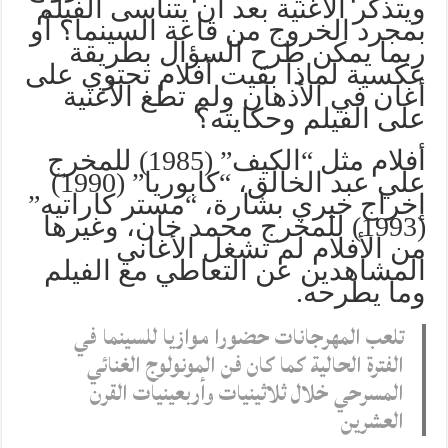
ويتذكر الأغنية بعد أن يتناسى الفيلم
بمجرد الخروج من قاعة السينما؟ أو
ربما يمكن طرح السؤال بطريقة
عكسية لماذا بقيت أفلام تحتوي على
أغان في الأذهان ولم تطغ الأغنية
على الفيلم وحكايته؟
أفلام مثل “الكيف” (1985) للمخرج
علي عبد الخالق، “كابوريا” (1990)
إخراج خيري بشارة، “مستر كاراتيه”
(1993) للمخرج محمد خان، وغيرها
من الأفلام لم تشغل الأغاني
المشاهدين عن التعاطي مع الفيلم
وما يطرحه.
تلعب المهرجانات حضورا موازيا للسينما في
الفترة الحالية كما كان فن المونولوج الغنائي
المسرحي خلال ثلاثينيات وأربعينيات القرن
العشرين