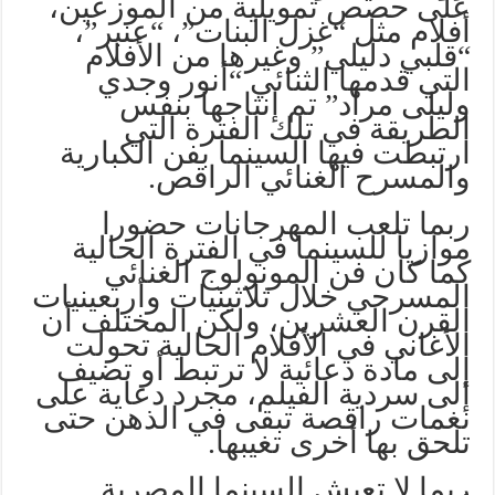
على حصص تمويلية من الموزعين،
أفلام مثل “غزل البنات”، “عنبر”،
“قلبي دليلي” وغيرها من الأفلام
التي قدمها الثنائي “أنور وجدي
وليلى مراد” تم إنتاجها بنفس
الطريقة في تلك الفترة التي
ارتبطت فيها السينما بفن الكبارية
والمسرح الغنائي الراقص.
ربما تلعب المهرجانات حضورا
موازيا للسينما في الفترة الحالية
كما كان فن المونولوج الغنائي
المسرحي خلال ثلاثينيات وأربعينيات
القرن العشرين، ولكن المختلف أن
الأغاني في الأفلام الحالية تحولت
إلى مادة دعائية لا ترتبط أو تضيف
إلى سردية الفيلم، مجرد دعاية على
نغمات راقصة تبقى في الذهن حتى
تلحق بها أخرى تغيبها.
ربما لا تعيش السينما المصرية