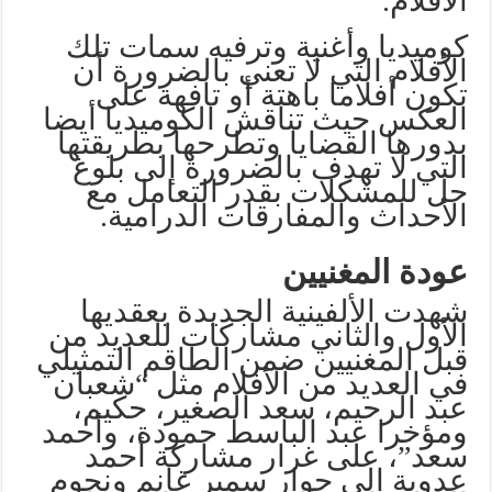
الأفلام.
كوميديا وأغنية وترفيه سمات تلك
الأفلام التي لا تعني بالضرورة أن
تكون أفلاما باهتة أو تافهة على
العكس حيث تناقش الكوميديا أيضا
بدورها القضايا وتطرحها بطريقتها
التي لا تهدف بالضرورة إلى بلوغ
حل للمشكلات بقدر التعامل مع
الأحداث والمفارقات الدرامية.
عودة المغنيين
شهدت الألفينية الجديدة بعقديها
الأول والثاني مشاركات للعديد من
قبل المغنيين ضمن الطاقم التمثيلي
في العديد من الأفلام مثل “شعبان
عبد الرحيم، سعد الصغير، حكيم،
ومؤخرا عبد الباسط حمودة، وأحمد
سعد”، على غرار مشاركة أحمد
عدوية إلى جوار سمير غانم ونجوم