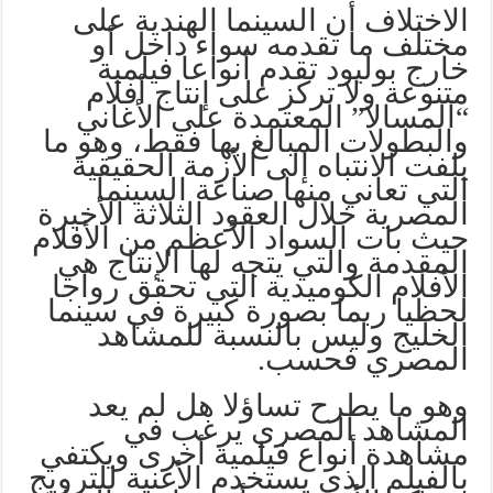
الاختلاف أن السينما الهندية على
مختلف ما تقدمه سواء داخل أو
خارج بوليود تقدم أنواعا فيلمية
متنوعة ولا تركز على إنتاج أفلام
“المسالا” المعتمدة على الأغاني
والبطولات المبالغ بها فقط، وهو ما
يلفت الانتباه إلى الأزمة الحقيقية
التي تعاني منها صناعة السينما
المصرية خلال العقود الثلاثة الأخيرة
حيث بات السواد الأعظم من الأفلام
المقدمة والتي يتجه لها الإنتاج هي
الأفلام الكوميدية التي تحقق رواجا
لحظيا ربما بصورة كبيرة في سينما
الخليج وليس بالنسبة للمشاهد
المصري فحسب.
وهو ما يطرح تساؤلا هل لم يعد
المشاهد المصري يرغب في
مشاهدة أنواع فيلمية أخرى ويكتفي
بالفيلم الذي يستخدم الأغنية للترويج