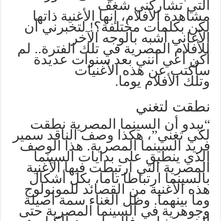
التي تشاركني شغف
مشاهدة الأفلام، إنها الأغنية ذاتها
لكن بكلمات مختلفة؟! لتخبرني أن
الأغاني أشبه بالوجه الآخر
للأفلام المصرية في تلك الفترة.. لم
أكن أعي أنني بعد سنوات عديدة
سأكتب عن هذه الأغنيات
وتلك الأفلام يوما.
نطقت لتغني
“يبدو أن السينما المصرية نطقت
لكي تغني”، هكذا وصف الناقد سمير
فريد السينما المصرية. هذا الوصف
الذي ينطبق على بدايات السينما
المصرية التي ارتبطت فيها الأغنية
بالسينما ارتباطا تاما، بكل أشكال
هذه الأغنية من القصائد للمونولوج
وما بينهما. وظل الغناء سمة أصيلة
وجوهرية في السينما المصرية حتى