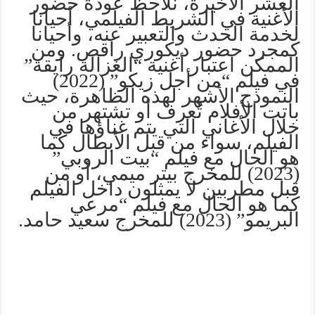
العشر الأخيرة، نلاحظ عودة حضور
الأغنية في الشريط الفيلمي، أحيانا
لخدمة الحدث والتعبير عنه، وأحيانا
كمجرد حضور ديكوري راقص. ومن
الممكن اعتبار أغنية “الغزالة رايقة”
في فيلم “من أجل زيكو” (2022)
النموذج الأشهر لهذه الظاهرة، حيث
باتت الأفلام تُعرف أو تشتهر من
خلال الأغاني التي يتم غناؤها في
الفيلم، سواء من قبل الأبطال كما
هو الحال مع فيلم “بيت الروبي”
(2023) للمخرج بيتر ميمي، أو من
قبل مطربين لا يمثلون داخل الفيلم
كما هو الحال مع فيلم “مرعي
البريمو” (2023) للمخرج سعيد حامد.