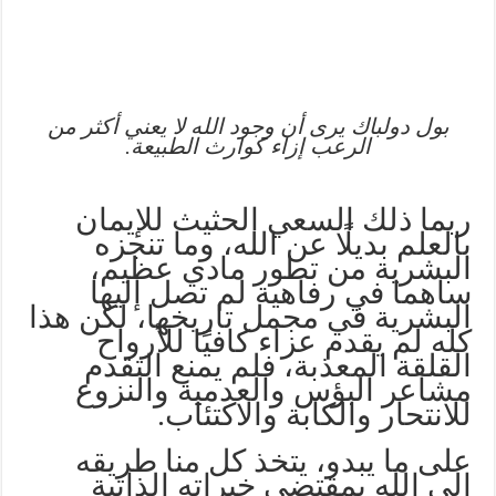
بول دولباك يرى أن وجود الله لا يعني أكثر من
الرعب إزاء كوارث الطبيعة.
ربما ذلك السعي الحثيث للإيمان
بالعلم بديلًا عن الله، وما تنجزه
البشرية من تطور مادي عظيم،
ساهما في رفاهية لم تصل إليها
البشرية في مجمل تاريخها، لكن هذا
كله لم يقدم عزاء كافيًا للأرواح
القلقة المعذبة، فلم يمنع التقدم
مشاعر البؤس والعدمية والنزوع
للانتحار والكآبة والاكتئاب.
على ما يبدو، يتخذ كل منا طريقه
إلى الله بمقتضى خبراته الذاتية