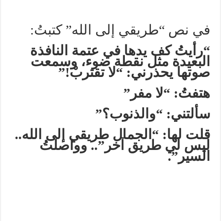
في نص “طريقي إلى الله” كتبتُ:
“رأيتُ كف يدها في عتمة النافذة
البعيدة مثل نقطة ضوء، وسمعت
صوتها يحذرني: “لا تقتربْ!”
هتفتُ: “لا مفر”
سألتني: “والذنوب؟”
قلت لها: “الجمال طريقي إلى الله..
ليس لي طريق آخر”.. وواصلتُ
السير”.