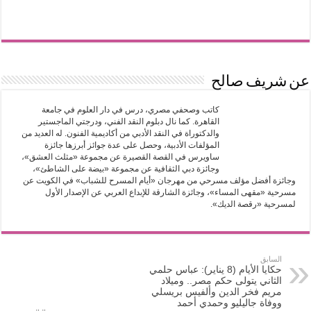
عن شريف صالح
‎كاتب وصحفي مصري، درس في دار العلوم في جامعة
القاهرة. كما نال دبلوم النقد الفني، ودرجتي الماجستير
والدكتوراة في النقد الأدبي من أكاديمية الفنون. له العديد من
المؤلفات الأدبية، وحصل على عدة جوائز أبرزها جائزة
ساويرس في القصة القصيرة عن مجموعة «مثلث العشق»،
وجائزة دبي الثقافية عن مجموعة «بيضة على الشاطئ»،
وجائزة أفضل مؤلف مسرحي من مهرجان «أيام المسرح للشباب» في الكويت عن
مسرحية «مقهى المساء»، وجائزة الشارقة للإبداع العربي عن الإصدار الأول
لمسرحية «رقصة الديك».
السابق
حكايا الأيام (8 يناير): عباس حلمي
الثاني يتولى حكم مصر.. وميلاد
مريم فخر الدين وألفيس بريسلي
ووفاة جاليليو وحمدي أحمد