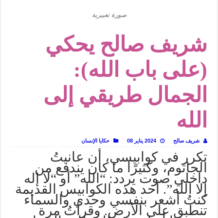
في أدب نورا ناجي.. كيف تنقذنا الذاكرة من شروخ الواقع؟
صورة تعبيرية
من سيرة «إيفان أجيلي» إلى نسيج الحكاية.. رحلة بسمة ناجي مع الكتابة والترجمة (ال
شريف صالح يحكي
من «أرشيف ريبليكا» إلى «ساحر أوز».. رحلة بسمة ناجي مع الترجمة (الجزء الأول)
من مطابخ الأسواق لـ«الدليفري».. كيف طهت المدن قديماً طعامها؟
(على باب الله):
“الرحالة العرب واكتشاف أوروبا”.. قراءة جديدة لبدايات “الاستغراب”
عوالم منصورة عز الدين.. حين يصبح الزمن بطل الرواية
الجمال طريقي إلى
الطعام في الحضارة الإسلامية.. تاريخ يُقرأ بالنكهات
الله
يوم شاهدت زينات صدقي على المسرح وسرحت!
شريف صالح
2024 يناير 08
حكايا الإنسان
تكرر في كوابيسي، أن عانيتُ
الجاثوم، وكثيرًا ما كان يندفع من
داخلي صوت يردد: “الله” أو “لا إله
إلا الله”. أحد هذه الكوابيس القديمة
كنتُ أشعر بنفسي وحدي والسماء
تنطبق على الأرض. وقرأتُ مرة