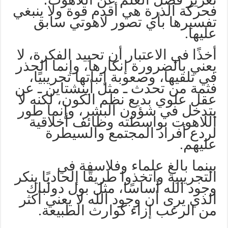
فحركة الذرة هي أقدم قوة ولا ينبغي
تفسيرها بأي تصور لاهوتي سابق
عليها.
أخذًا في الاعتبار أن تحييد الفكرة، لا
يعني بالضرورة إنكارها، وإنما الحذر
في تلقيها، وصعوبة إثباتها تجريبيًا،
فثمة من تحدث ـ مثل أينشتاين ـ عن
عقل علوي بديع نظم الكون، لكنه لا
يتدخل في شؤون البشر، وإنما طور
اللاهوت بواسطته وظائف أخلاقية
لردع أفراد المجتمع والسيطرة
عليهم.
بينما بالغ علماء وفلاسفة في
التجريبية واتخذوا طريقًا إلحاديًا ينكر
وجود الله أساسًا، مثل بول دولباك
الذي يرى أن وجود الله لا يعني أكثر
من الرعب إزاء كوارث الطبيعة.