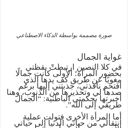
صورة مصممة بواسطة الذكاء الاصطناعي
غواية الجمال
في كلا النصين ارتبطتْ يقظتي
بحضور المرأة؛ الأولى كانت جمالًا
مغويًا عن طريق كف يدها الذي
اقتحم نافذتي، جذبتني إليها برغم
صدها لي وتحذيرها من الذنوب، وهنا
أخبرتها بحكمتي الباطنية: “الجمال
طريقي إلى الله”.
أما المرأة الأخرى فتولت عملية
انتقالي من حياتي الدنيا إلى حياتي