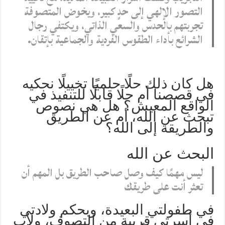
التصور الإلهي إلى حدٍ كبير، ويخوض المتصوفة
تجربتهم بالحدس والسعي الذاتي، ويكتفي رجال
الشرائع بأداء الطقوس الفردية والجماعية بإتقان.
هل كان ذلك حلًا حلميًا تخييلًا نحكيه
في قصصنا أم حلًا قابلًا للتنفيذ في
الواقع المعيش؟ هل هي نصوص
تبحث عن الله، أم عن الطريق
والطريقة إلى الله؟
البحث عن الله
ليس مهمًا كيف وصل صاحب الطريق بل المهم أن
تعثر أنت على طريقك
في طفولتي البعيدة، وبحكم ولادتي
في أسرتي قريبة من التصوف، ولأب