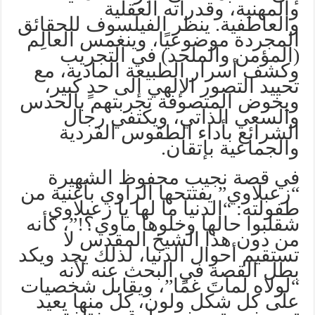
والمهنية، وقدراته العقلية
والعاطفية. ينظر الفيلسوف للحقائق
المجردة موضوعيًا، وينغمس العالِم
(المؤمن والملحد) في التجريب
وكشف أسرار الطبيعة المادية، مع
تحييد التصور الإلهي إلى حدٍ كبير،
ويخوض المتصوفة تجربتهم بالحدس
والسعي الذاتي، ويكتفي رجال
الشرائع بأداء الطقوس الفردية
والجماعية بإتقان.
في قصة نجيب محفوظ الشهيرة
“زعبلاوي” يفتتحها الراوي بأغنية من
طفولته: “الدنيا ما لها يا زعبلاوي
شقلبوا حالها وخلوها ماوي؟!”، كأنه
من دون هذا الشيخ المقدس لا
تستقيم أحوال الدنيا، لذلك يجد ويكد
بطل القصة في البحث عنه لأنه
“لولاه لماتَ غمًا”، ويقابل شخصيات
على كل شكل ولون، كل منها يعيد