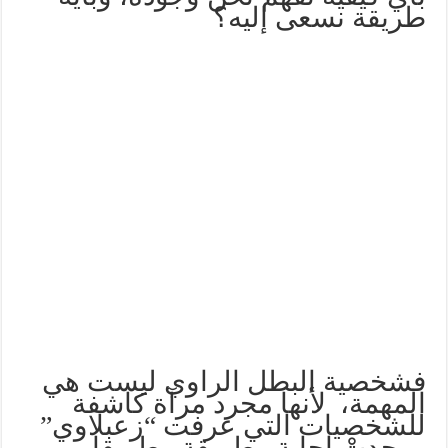
طريقة نسعى إليه؟
فشخصية البطل الراوي ليست هي
المهمة، لأنها مجرد مرآة كاشفة
للشخصيات التي عرفت “زعبلاوي”
ووجدتْ إجابة وطريقة وطريقا.