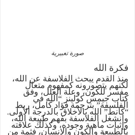
صورة تعبيرية
فكرة الله
منذ القدم يبحث الفلاسفة عن الله،
لكنهم يتصورونه كمفهوم متعال
مفسر للكون، وعلة العلل، وفق
كتاب جيمس كولينز “الله في
الفلسفة” بترجمة فؤاد كامل، ربط
“كانط” الله بالأخلاق بالدرجة الأولى.
وانشغل الفلاسفة بفهم طبيعة الله،
وإثبات ماهية وجوده، وكذلك علاقته
بالطبيعة والكون والإنسان، فثمة من