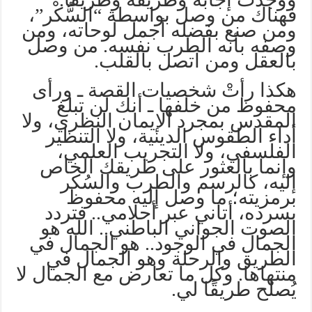
فهناك من وصل بواسطة “السُّكْر”،
ومن صنع بفضله أجمل لوحاته، ومن
وصفه بأنه الطرب نفسه. من وصل
بالعقل ومن اتصل بالقلب.
هكذا رأتْ شخصيات القصة ـ ورأى
محفوظ من خلفها ـ أنك لن تبلغ
المقدس بمجرد الإيمان النظري، ولا
أداء الطقوس الدينية، ولا التنظير
الفلسفي، ولا التجريب العلمي،
وإنما بالعثور على طريقك الخاص
إليه، كالرسم والطرب والسُكر
برمزيته؛ ما وصل إليه محفوظ
بسرده، أتاني عبر أحلامي.. فتردد
الصوت الجواني الباطني.. الله هو
الجمال في الوجود.. هو الجمال في
الطريق والرحلة وهو الجمال في
منتهاها. وكل ما تعارض مع الجمال لا
يُصلح طريقًا لي.