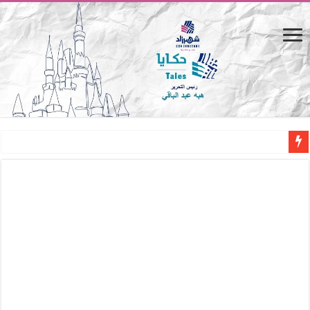
المصيف.. من كرسي على الشاطئ لتجربة حياة متكاملة
القاهرة «ألف ليلة وليلة».. كيف يتحول المكان إلى بطل في روايات مريم عبد العزيز؟ (
القاهرة «ألف ليلة وليلة».. كيف يتحول المكان إلى بطل في روايات مريم عبد العزيز؟ (
حين يتنفس الحجر.. المكان كبطل في أدب مريم عبد العزيز
كيوبيد.. حارس الحب الضائع في بيت الكريتلية
«كوم النور».. ريم بسيوني تُعيد الخديوي المنسي إلى الضوء
الأدب والساحرة المستديرة.. كيف قرأت الكتب شغف المصريين بكرة القدم؟