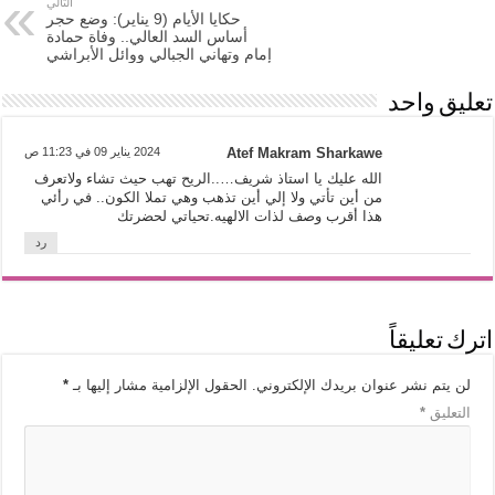
التالي
حكايا الأيام (9 يناير): وضع حجر
أساس السد العالي.. وفاة حمادة
إمام وتهاني الجبالي ووائل الأبراشي
تعليق واحد
Atef Makram Sharkawe
2024 يناير 09 في 11:23 ص
الله عليك يا استاذ شريف…..الريح تهب حيث تشاء ولاتعرف
من أين تأتي ولا إلي أين تذهب وهي تملا الكون.. في رأئي
هذا أقرب وصف لذات الالهيه.تحياتي لحضرتك
رد
اترك تعليقاً
لن يتم نشر عنوان بريدك الإلكتروني.
الحقول الإلزامية مشار إليها بـ
*
التعليق
*