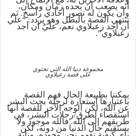
أنه يصعب أن يحده زمان ومكان،
وأن يكون له تصور أحادي راسخ. ثم
تنتهي القصة بالبطل وهو يردد: “علي
أن أجد زعبلاوي نعم، عليٌ أن أجد
زعبلاوي”.
مجموعة دنيا الله التي تحتوي
على قصة زعبلاوي
يمكننا بطبيعة الحال فهم القصة
باعتبارها استعارة لرحلة بحث البشر
عن الله، لكن الوجه الآخر للقصة أنها
استقصاء لطرق/رحلات البشر، في
طريقهم إلى الله. فالله موجود ولا
يستقيم حال الدنيا من دونه، لكن
بأي كيفية نفهم نحن وجوده، وبأية