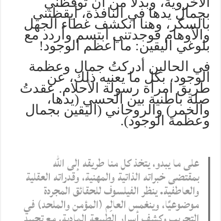
الأخروية، وبدلًا من أن توقظني
بجمال يدها في النافذة، أيقظتني
بالسكر، وهنا انكشف غطاء الجهل
والأوهام فوجدتني أبتسم وأردد مع
بلوغي اليقين: ما أعظم الوجود!
في الحالين أدركتُ جمال وعظمة
الوجود، بكل ما يعنيه ذلك، عن
طريق امرأة رسولة الأحلام. عقدتُ
صلة باطنية بين الحسي (يدها،
والخمر) والروحاني (اليقين بجمال
وعظمة الوجود).
على ما يبدو، يتخذ كل منا طريقه إلى الله
بمقتضى خبراته الذاتية والمهنية، وقدراته العقلية
والعاطفية. ينظر الفيلسوف للحقائق المجردة
موضوعيًا، وينغمس العالِم (المؤمن والملحد) في
التجريب وكشف أسرار الطبيعة المادية، مع تحييد