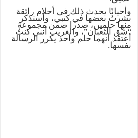
وأحيانًا يحدث ذلك في أحلام رائقة
نشرتُ بعضها في كتبي، وأستذكر
منها حلمين، صدرا ضمن مجموعة
“شق الثعبان”، والغريب أنني كنتُ
أعتقد أنهما حلم واحد يكرر الرسالة
نفسها.