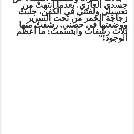
جسدي العاري. بعدما انتهتْ من
تغسيلي ولفتني في الكفن، جلبتْ
زجاجة الخمر من تحت السرير
ووضعتها في حضني. رشفتُ منها
ثلاث رشفات وابتسمتُ: ما أعظم
الوجود!”