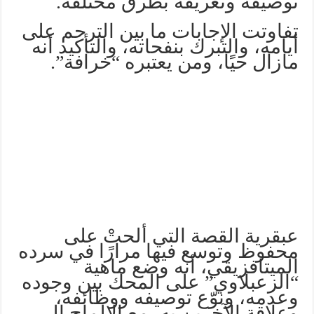
توصيفه وتعريفه بطرق مختلفة.
تفاوتت الإجابات ما بين الترحم على
أيامه، والتبرك بنفحاته، والتأكيد أنه
مازال حيًا، ومن يعتبره “خرافة”.
عبقرية القصة التي ألحتْ على
محفوظ وتوسع فيها مرارًا في سرده
الميتافزيقي، أنه وضع ماهية
“الزعبلاوي” على المحك بين وجوده
وعدمه، ونوّع توصيفه ووظائفه،
وعلاقة الآخرين به، مع الإلماح إلى