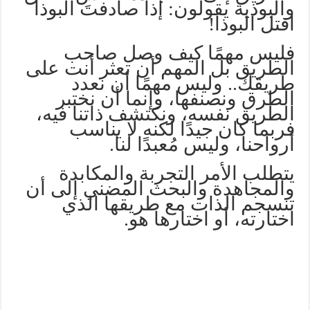
والبوذية يقولون: إذا صادفتَ البوذا
اقتل البوذا!
فليس مهمًا كيف وصل صاحب
الطريق بل المهم أن تعثر أنت على
طريقك.. وليس مهمًا أن نعدد
الطرق ونصنفها، وإنما أن نختبر
الطريق نفسه، ونكتشف ذاتنا فيه،
فربما كان جيدًا لكنه لا يناسب
أرواحنا، وليس مُعبدًا لنا.
يتطلب الأمر التجربة والمكابدة
والمجاهدة والبحث المضني إلى أن
تنسجم الذات مع طريقها الذي
اختارته، أو اختارها هو.