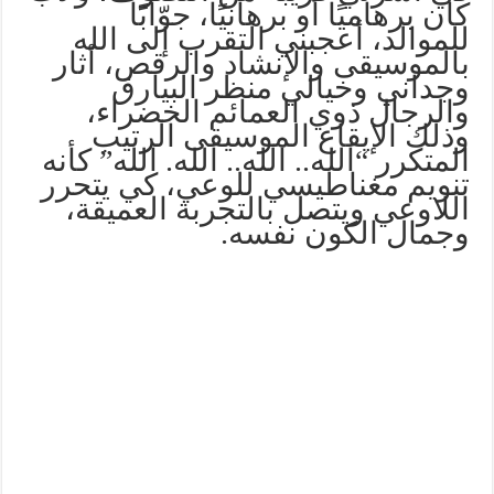
كان برهاميًا أو برهانيًا، جوّابًا
للموالد، أعجبني التقرب إلى الله
بالموسيقى والإنشاد والرقص، أثار
وجداني وخيالي منظر البيارق
والرجال ذوي العمائم الخضراء،
وذلك الإيقاع الموسيقى الرتيب
المتكرر “الله.. الله.. الله. الله” كأنه
تنويم مغناطيسي للوعي، كي يتحرر
اللاوعي ويتصل بالتجربة العميقة،
وجمال الكون نفسه.