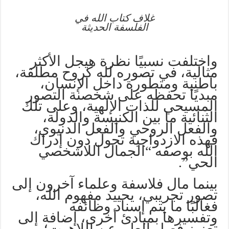
غلاف كتاب الله في
الفلسفة الحديثة
واختلفت نسبيًا نظرة هيجل الأكثر
مثالية، في تصوره لله كروح مطلقة،
باطنية ومتطورة داخل الإنسان،
مبديًا تحفظه على شخصنة التصور
المسيحي للذات الإلهية، وعلى تلك
الثنائية ما بين الكنيسة والدولة،
والفعل الروحي والفعل الدنيوي،
فهذه الازدواجية تحول دون إدراك
الله بوصفه “الجمال اللاشخصي
الحي”.
بينما مال فلاسفة وعلماء آخرون إلى
تصور تجريبي، يحييد مفهوم الله،
فغالبًا ما يتم إسناد وظائفه
وتفسيرها بمبادئ أخرى، إضافة إلى
تعزيز فصل العلم عن اللاهوت؛