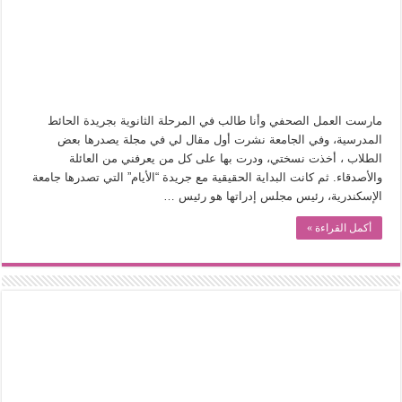
في أدب نورا ناجي.. كيف تنقذنا الذاكرة من شروخ الواقع؟
من سيرة «إيفان أجيلي» إلى نسيج الحكاية.. رحلة بسمة ناجي مع الكتابة والترجمة (ال
من «أرشيف ريبليكا» إلى «ساحر أوز».. رحلة بسمة ناجي مع الترجمة (الجزء الأول)
من مطابخ الأسواق لـ«الدليفري».. كيف طهت المدن قديماً طعامها؟
مارست العمل الصحفي وأنا طالب في المرحلة الثانوية بجريدة الحائط
“الرحالة العرب واكتشاف أوروبا”.. قراءة جديدة لبدايات “الاستغراب”
المدرسية، وفي الجامعة نشرت أول مقال لي في مجلة يصدرها بعض
عوالم منصورة عز الدين.. حين يصبح الزمن بطل الرواية
الطلاب ، أخذت نسختي، ودرت بها على كل من يعرفني من العائلة
والأصدقاء. ثم كانت البداية الحقيقية مع جريدة “الأيام” التي تصدرها جامعة
الطعام في الحضارة الإسلامية.. تاريخ يُقرأ بالنكهات
الإسكندرية، رئيس مجلس إدراتها هو رئيس …
يوم شاهدت زينات صدقي على المسرح وسرحت!
أكمل القراءة »