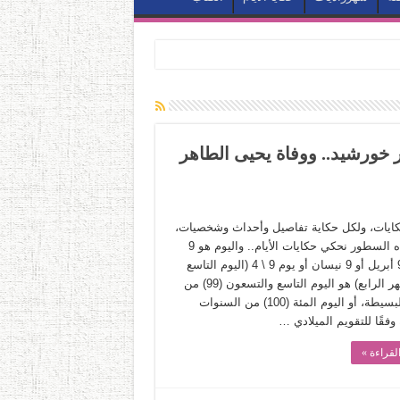
يلاد عمر خورشيد.. ووفاة يحيى الطاهر
حكايات، ولكل حكاية تفاصيل وأحداث وشخصيات،
وفي هذه السطور نحكي حكايات الأيام.. واليوم هو 9
إبريل. 9 أبريل أو 9 نيسان أو يوم 9 \ 4 (اليوم التاسع
من الشهر الرابع) هو اليوم التاسع والتسعون (99) من
السنة البسيطة، أو اليوم المئة (100) من السنوات
وفقًا للتقويم الميلادي …
لقراءة »