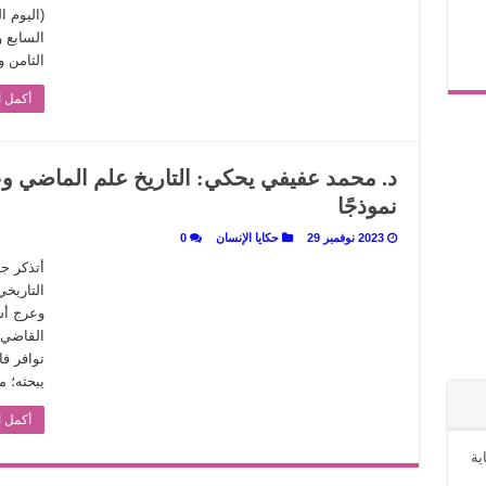
(اليوم 
الثامن والأرب
أكمل ا
د. محمد عفيفي يحكي: التاريخ علم الماضي وع
نموذجًا
2023 نوفمبر 29
حكايا الإنسان
0
أتذكر جي
التاريخي
وعرج أست
القاضي م
توافر ف
يبحثه؛ 
أكمل ا
ية