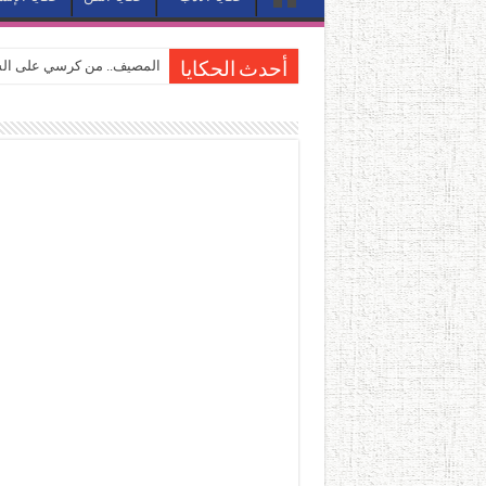
المصيف.. من كرسي على الشا
أحدث الحكايا
القاهرة «ألف ليلة وليلة».. 
القاهرة «ألف ليلة وليلة».. 
حين يتنفس الحجر.. المكان 
كيوبيد.. حارس الحب الضائع ف
«كوم النور».. ريم بسيوني تُ
الأدب والساحرة المستديرة.
في أدب نورا ناجي.. كيف تنقذ
من سيرة «إيفان أجيلي» إلى ن
من «أرشيف ريبليكا» إلى «ساح
من مطابخ الأسواق لـ«الدليف
“الرحالة العرب واكتشاف أورو
عوالم منصورة عز الدين.. حي