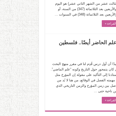
الثالث عشر من الشهر الثاني عشر) هو اليوم
السابع والأربعين بعد الثلاثمائة (347) من السنة، أو
عين بعد الثلاثمائة (348) في السنوات …
لقراءة »
لم الحاضر أيضًا.. فلسطين
دًا أن أول درس قُدِم لنا في مقرر منهج البحث
 كان يتمحور حول التاريخ وكونه “علم الماضي”.
اذنا إلى التأكيد على مقولة إن المؤرخ مثل
همته الفصل في الوقائع، من هنا لا بُد من
اصل بين زمن المؤرخ والزمن التاريخي الذي
من ناحية حتى …
لقراءة »