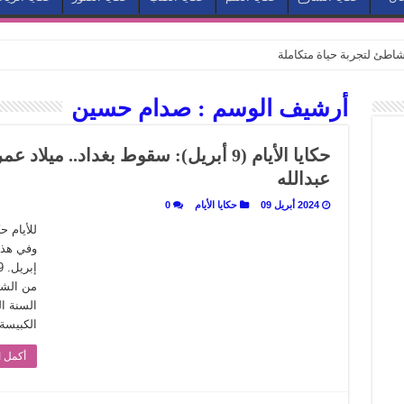
طئ لتجربة حياة متكاملة
كيف يتحول المكان إلى بطل في روايات مريم عبد العزيز؟ (الجزء الثاني)
أرشيف الوسم :
صدام حسين
كيف يتحول المكان إلى بطل في روايات مريم عبد العزيز؟ (الجزء الأول)
كبطل في أدب مريم عبد العزيز
حكايا الأيام (9 أبريل): سقوط بغداد.. م
ي بيت الكريتلية
عبدالله
عيد الخديوي المنسي إلى الضوء
2024 أبريل 09
حكايا الأيام
0
. كيف قرأت الكتب شغف المصريين بكرة القدم؟
للأيام 
نا الذاكرة من شروخ الواقع؟
سيج الحكاية.. رحلة بسمة ناجي مع الكتابة والترجمة (الجزء الثاني)
ر أوز».. رحلة بسمة ناجي مع الترجمة (الجزء الأول)
الكبيسة 
ري».. كيف طهت المدن قديماً طعامها؟
أكمل ا
با”.. قراءة جديدة لبدايات “الاستغراب”
ن يصبح الزمن بطل الرواية