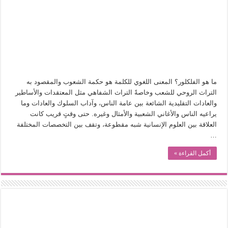
في أدب نورا ناجي.. كيف تنقذنا الذاكرة من شروخ الواقع؟
من سيرة «إيفان أجيلي» إلى نسيج الحكاية.. رحلة بسمة ناجي مع الكتابة والترجمة (ال
من «أرشيف ريبليكا» إلى «ساحر أوز».. رحلة بسمة ناجي مع الترجمة (الجزء الأول)
من مطابخ الأسواق لـ«الدليفري».. كيف طهت المدن قديماً طعامها؟
“الرحالة العرب واكتشاف أوروبا”.. قراءة جديدة لبدايات “الاستغراب”
ما هو الفلكلور؟ المعنى اللغوي للكلمة هو حكمة الشعوب والمقصود به
عوالم منصورة عز الدين.. حين يصبح الزمن بطل الرواية
التراث الروحي للشعب وخاصةً التراث الشفاهي مثل المعتقدات والأساطير
والعادات التقليدية الشائعة بين عامة الناس، وآداب السلوك والعادات وما
الطعام في الحضارة الإسلامية.. تاريخ يُقرأ بالنكهات
يراعيه الناس والأغاني الشعبية والأمثال وغيره. حتى وقتٍ قريب كانت
يوم شاهدت زينات صدقي على المسرح وسرحت!
العلاقة بين العلوم الإنسانية شبه مقطوعة، وتقف بين التخصصات المختلفة
…
أكمل القراءة »