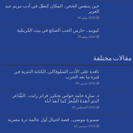
حين يتنفس الحجر.. المكان كبطل في أدب مريم عبد
العزيز
2026 يوليو 30
كيوبيد.. حارس الحب الضائع في بيت الكريتلية
2026 يوليو 29
مقالات مختلفة
نافذة على الأدب السلوفاكي..الكتابة النثرية في
فترة ما بعد الحرب
2026 مارس 05
د. سارة حامد حواس تحكي: فرانز رايت.. الشَّاعر
الذي أنقذهُ الشِّعرُ كما أنقذَ أباه
2024 أغسطس 03
سميرة موسى.. قصة اغتيال أول عالمة ذرة مصرية
2025 ديسمبر 15