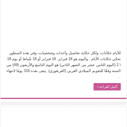
في أدب نورا ناجي.. كيف تنقذنا الذاكرة من شروخ الواقع؟
من سيرة «إيفان أجيلي» إلى نسيج الحكاية.. رحلة بسمة ناجي مع الكتابة والترجمة (ال
من «أرشيف ريبليكا» إلى «ساحر أوز».. رحلة بسمة ناجي مع الترجمة (الجزء الأول)
من مطابخ الأسواق لـ«الدليفري».. كيف طهت المدن قديماً طعامها؟
“الرحالة العرب واكتشاف أوروبا”.. قراءة جديدة لبدايات “الاستغراب”
عوالم منصورة عز الدين.. حين يصبح الزمن بطل الرواية
للأيام حكايات، ولكل حكاية تفاصيل وأحداث وشخصيات، وفي هذه السطور
الطعام في الحضارة الإسلامية.. تاريخ يُقرأ بالنكهات
نحكي حكايات الأيام.. واليوم هو 18 فبراير. 18 فبراير أو 18 شُباط أو يوم 18
\ 2 (اليوم الثامن عشر من الشهر الثاني) هو اليوم التاسع والأربعون (49) من
يوم شاهدت زينات صدقي على المسرح وسرحت!
السنة وفقًا للتقويم الميلادي الغربي (الغريغوري). يبقى بعده 316 يومًا لانتهاء
…
أكمل القراءة »