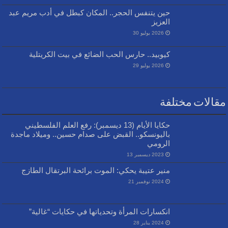
حين يتنفس الحجر.. المكان كبطل في أدب مريم عبد
العزيز
2026 يوليو 30
كيوبيد.. حارس الحب الضائع في بيت الكريتلية
2026 يوليو 29
مقالات مختلفة
حكايا الأيام (13 ديسمبر): رفع العلم الفلسطيني
باليونسكو.. القبض على صدام حسين.. وميلاد ماجدة
الرومي
2023 ديسمبر 13
منير عتيبة يحكي: الموت برائحة البرتقال الطازج
2024 نوفمبر 21
انكسارات المرأة وتحدياتها في حكايات “غالية”
2024 يناير 28