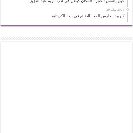
حين يتنفس الحجر.. المكان كبطل في أدب مريم عبد العزيز
2026 يوليو 29
كيوبيد.. حارس الحب الضائع في بيت الكريتلية