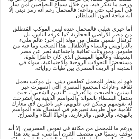
ورصد ما تفكر فيه، من خلال سماع البصاصين لمن سار
في الموكب حتى وداعه؛ فالمحمل رغم أنه رمز ديني إلا
أنه ساحة لعيون السلطان.
أما خيري شلبي فالمحمل عنده ليس الموكب المُنطلق
من مصر للأراضي الحجازية كما عرفه الناس، بل
كرنفال شعبي متنقل من مولد إلى آخر؛ عالم مليء
بالدراويش والنساء والأطفال. هذا الصخب وما فيه من
طقوس وموروثات ثقافية واجتماعية يُعبر عن مصر
البسيطة وعالمها المهمش الذي كان حاضرًا بقوة،
مستحضرًا التحولات الروحية والاجتماعية، سواء في
المدينة أو الريف المصري بين طيات رواياته.
فهو لم ينظر للمحمل كطقس ديني، بل موكب يحمل
ثقافة وعادات المجتمع المصري التي انصهرت عبر
السنين، فأصبحت ما يُعرف بـ “التدين الشعبي”، حيث
يحتفل البسطاء بالموالد والمواسم الدينية بما انشرحت
له نفوسهم وسكن في قلوبهم، غير ناظرين لأي معارك
كلامية حول طريقة تعبيرهم في استقبال هذه المواسم
بالبهجة، والرقص، والزغاريد، وأحيانًا البكاء والصراخ.
ورغم ما للمحمل من مكانة في نفوس المصريين، إلا أنه
توقف رسميًا في منتصف القرن الماضي، فلم يعد هذا