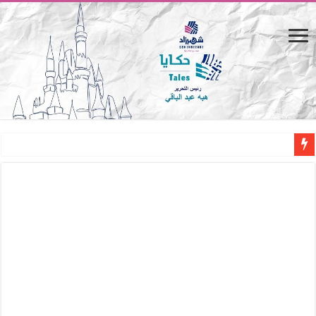
المصيف.. من كرسي على الشاطئ لتجربة حياة متكاملة
القاهرة «ألف ليلة وليلة».. كيف يتحول المكان إلى بطل في روايات مريم عبد العزيز؟ (
القاهرة «ألف ليلة وليلة».. كيف يتحول المكان إلى بطل في روايات مريم عبد العزيز؟ (
حين يتنفس الحجر.. المكان كبطل في أدب مريم عبد العزيز
كيوبيد.. حارس الحب الضائع في بيت الكريتلية
«كوم النور».. ريم بسيوني تُعيد الخديوي المنسي إلى الضوء
الأدب والساحرة المستديرة.. كيف قرأت الكتب شغف المصريين بكرة القدم؟