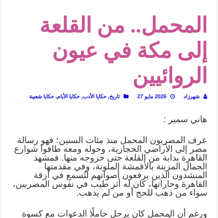
في أدب نورا ناجي.. كيف تنقذنا الذاكرة من شروخ الواقع؟
المحمل.. من القلعة
من سيرة «إيفان أجيلي» إلى نسيج الحكاية.. رحلة بسمة ناجي مع الكتابة والترجمة (ال
من «أرشيف ريبليكا» إلى «ساحر أوز».. رحلة بسمة ناجي مع الترجمة (الجزء الأول)
إلى مكة في عيون
من مطابخ الأسواق لـ«الدليفري».. كيف طهت المدن قديماً طعامها؟
الروائيين
“الرحالة العرب واكتشاف أوروبا”.. قراءة جديدة لبدايات “الاستغراب”
عوالم منصورة عز الدين.. حين يصبح الزمن بطل الرواية
شهرزاد
2026 مايو 27
تاريخ
,
حكايا الأدب
,
حكايا الأيام
,
حكايا شعبية
الطعام في الحضارة الإسلامية.. تاريخ يُقرأ بالنكهات
يوم شاهدت زينات صدقي على المسرح وسرحت!
هاني سمير :
عرف المصريون المحمل منذ مئات السنين؛ فهو رسالة
مصر إلى الأراضي الحجازية، وحوله ومعه طافوا شوارع
القاهرة بداية من القلعة حتى خروجه منها. فمشهد
الجمال المزينة بالأقمشة الملونة، وفي مقدمتها
المنشدون الذين يرفعون أصواتهم لتُسمع في أزقة
القاهرة وحاراتها، كان له أثر طيب في نفوس المصريين،
سواء من ذهب للحج أو من لم يذهب.
ورغم أن المحمل كان يرحل حاملًا الدعوات مع كسوة