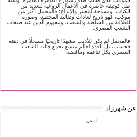
الموكب الذي طالما طاف شوارع القاهرة العامرة، ولكنه
ظل كوثيقة حاضرة في الأعمال الروائية للعديد من
الكتاب، ومساحة للتعبير والإبداع؛ فالمحمل أكثر من
موكب، فهو تاريخ لعادات وتقاليد المجتمع، وصورة
للعلاقة بين السلطة والشعب، ومفهوم الدين عند طبقات
الشعب المصري.
فالمحمل لم يكن للأديب مشهدًا تاريخيًا مسجلًا في ذهنه
فحسب، بل نافذة لعالم متسع يجمع فئات الشعب
المصري بكل تناغمه وتناقضه.
عن شهرزاد
المحرر