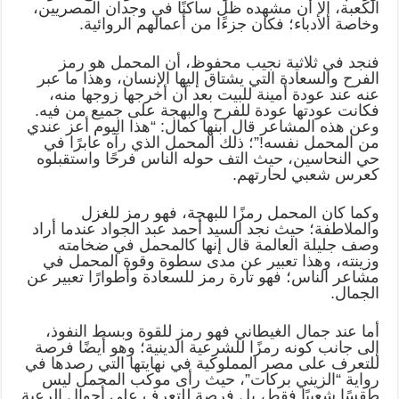
الكعبة، إلا أن مشهده ظل ساكنًا في وجدان المصريين،
وخاصة الأدباء؛ فكان جزءًا من أعمالهم الروائية.
فنجد في ثلاثية نجيب محفوظ، أن المحمل هو رمز
الفرح والسعادة التي يشتاق إليها الإنسان، وهذا ما عبر
عنه عند عودة أمينة للبيت بعد أن أخرجها زوجها منه،
فكانت عودتها عودة للفرح والبهجة على جميع من فيه.
وعن هذه المشاعر قال ابنها كمال: “هذا اليوم أعز عندي
من المحمل نفسه!”؛ ذلك المحمل الذي رآه عابرًا في
حي النحاسين، حيث التف حوله الناس فرحًا واستقبلوه
كعرس شعبي لحارتهم.
وكما كان المحمل رمزًا للبهجة، فهو رمز للغزل
والملاطفة؛ حيث نجد السيد أحمد عبد الجواد عندما أراد
وصف جليلة العالمة قال إنها كالمحمل في ضخامته
وزينته، وهذا تعبير عن مدى سطوة وقوة المحمل في
مشاعر الناس؛ فهو تارة رمز للسعادة وأطوارًا تعبير عن
الجمال.
أما عند جمال الغيطاني فهو رمز للقوة وبسط النفوذ،
إلى جانب كونه رمزًا للشرعية الدينية؛ وهو أيضًا فرصة
للتعرف على مصر المملوكية في نهايتها التي رصدها في
رواية “الزيني بركات”، حيث رأى موكب المحمل ليس
طقسًا شعبيًا فقط، بل فرصة للتعرف على أحوال الرعية