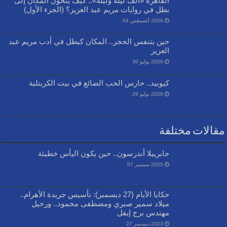
القاهرة «ألف ليلة وليلة».. كيف يتحول المكان إلى
بطل في روايات مريم عبد العزيز؟ (الجزء الأول)
2026 أغسطس 04
حين يتنفس الحجر.. المكان كبطل في أدب مريم عبد
العزيز
2026 يوليو 30
كيوبيد.. حارس الحب الضائع في بيت الكريتلية
2026 يوليو 29
مقالات مختلفة
جابرييلا أندرسون.. حين يكون اليأس خطيئة
2025 سبتمبر 07
حكايا الأيام (27 ديسمبر): تأسيس جريدة الأهرام..
ميلاد سمير صبري ومصطفى محمود.. ورحيل
مهندس برج إيفل
2023 ديسمبر 27