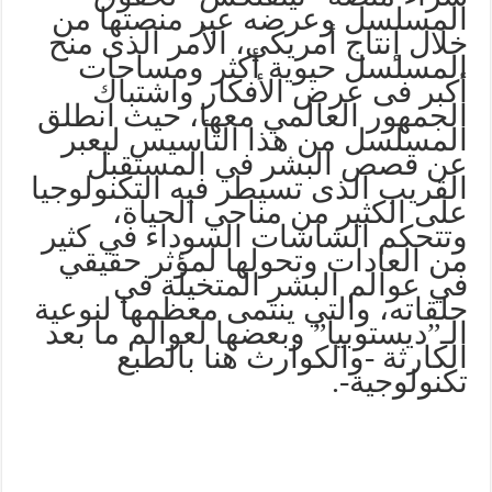
المسلسل وعرضه عبر منصتها من
خلال إنتاج أمريكي، الأمر الذى منح
المسلسل حيوية أكثر ومساحات
أكبر فى عرض الأفكار واشتباك
الجمهور العالمي معها، حيث انطلق
المسلسل من هذا التأسيس ليعبر
عن قصص البشر في المستقبل
القريب الذى تسيطر فيه التكنولوجيا
على الكثير من مناحي الحياة،
وتتحكم الشاشات السوداء في كثير
من العادات وتحولها لمؤثر حقيقي
في عوالم البشر المتخيلة في
حلقاته، والتي ينتمى معظمها لنوعية
الـ”ديستوبيا” وبعضها لعوالم ما بعد
الكارثة -والكوارث هنا بالطبع
تكنولوجية-.