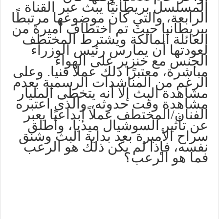
المسلسل بريطانيًا يبث عبر القناة
الرابعة، والتي كان موضوعها مرتبطًا
ببريطانيا حيث تم اختطاف أميرة من
العائلة المالكة ويشترط المختطف
لعودتها أن يمارس رئيس الوزراء
الجنس مع خنزير على الهواء
مباشرة، معتبرًا ذلك عملا فنيا. وعلى
الرغم من المناشدات الرسمية بعدم
مشاهدة البث إلا أنه يتخطى المليار
مشاهدة وقت حدوثه، والذى اعتبره
الفنان/المختطف عملاً إبداعيًا يعبر
عن تأثير السوشيال ميديا، وأطلق
سراح الأميرة بعد بداية البث وشنق
نفسه، فإذا لم يكن ذلك هو الرعب
فما هو الرعب؟