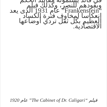
ويقودهم للنصر، وكذلك فيلم
“Frankenstein” عام 1931 الذى يعد
انعكاسا لمخاوف فترة الكساد
العظيم بكل ثقل تردي أوضاعها
الاقتصادية.
فيلم “The Cabinet of Dr. Caligari” عام 1920