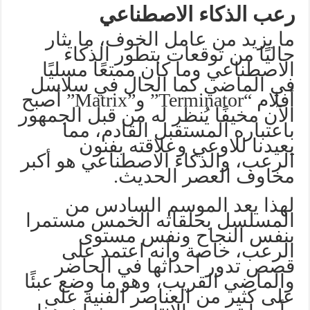
رعب الذكاء الاصطناعي
ما يزيد من عامل الخوف، ما يثار
حاليًا من توقعات بتطور الذكاء
الاصطناعي وما كان ممتعًا مسليًا
في الماضي كما الحال في سلاسل
أفلام “Terminator” و”Matrix” أصبح
الآن مخيفًا يُنظر له من قبل الجمهور
باعتباره المستقبل القادم، مما
يعيدنا للاوعي وعلاقته بفنون
الرعب، والذكاء الاصطناعي هو أكبر
مخاوف العصر الحديث.
لهذا يعد الموسم السادس من
المسلسل بحلقاته الخمس مستمرا
بنفس النجاح ونفس مستوى
الرعب، خاصة وأنه اعتمد على
قصص تدور أحداثها في الحاضر
والماضي القريب، وهو ما وضع عبئًا
على كثير من العناصر الفنية على