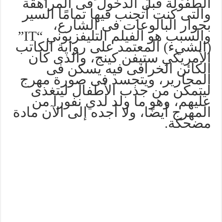
الطفولة قبل الدخول فى المراهقة
والتى كنت أتجنب فيها تمامًا السير
بجوار البالوعات فى الشارع،
والسبب هو الفيلم التليفزيوني “IT”
(الشيء) المعتمد على رواية الكاتب
الأمريكي ستيفن كينج، والذى كان
الكائن الخرافى فيه يسكن فى
المجارير، ويتجسد فى صورة مهرج
ليتمكن من جذب الأطفال ليتغذى
عليهم، وهو ما ولد لدي نفورا من
المهرج أيضًا، ولا أجده إلى الآن مادة
مضحكة.