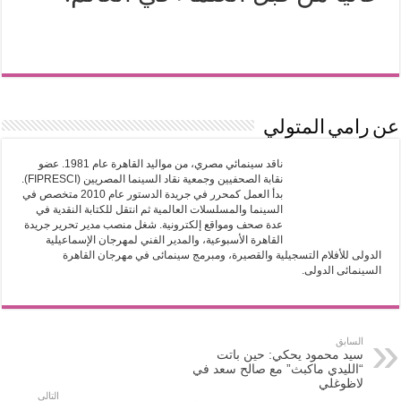
عن رامي المتولي
ناقد سينمائي مصري، من مواليد القاهرة عام 1981. عضو
نقابة الصحفيين وجمعية نقاد السينما المصريين (FIPRESCI).
بدأ العمل كمحرر في جريدة الدستور عام 2010 متخصص في
السينما والمسلسلات العالمية ثم انتقل للكتابة النقدية في
عدة صحف ومواقع إلكترونية. شغل منصب مدير تحرير جريدة
القاهرة الأسبوعية، والمدير الفني لمهرجان الإسماعيلية
الدولى للأفلام التسجيلية والقصيرة، ومبرمج سينمائى في مهرجان القاهرة
السينمائى الدولى.
السابق
سيد محمود يحكي: حين باتت
“الليدي ماكبث” مع صالح سعد في
لاظوغلي
التالي