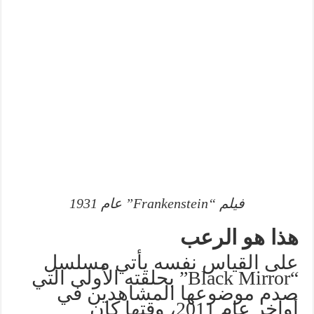
فيلم “Frankenstein” عام 1931
هذا هو الرعب
على القياس نفسه يأتي مسلسل
“Black Mirror” بحلقته الأولى التي
صدم موضوعها المشاهدين في
أواخر عام 2011، وقتها كان