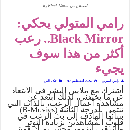
في أدب نورا ناجي.. كيف تنقذنا الذاكرة من شروخ الواقع؟
لقطتان من Black Mirror وIt
من سيرة «إيفان أجيلي» إلى نسيج الحكاية.. رحلة بسمة ناجي مع الكتابة والترجمة (ال
رامي المتولي يحكي:
من «أرشيف ريبليكا» إلى «ساحر أوز».. رحلة بسمة ناجي مع الترجمة (الجزء الأول)
من مطابخ الأسواق لـ«الدليفري».. كيف طهت المدن قديماً طعامها؟
Black Mirror.. رعب
“الرحالة العرب واكتشاف أوروبا”.. قراءة جديدة لبدايات “الاستغراب”
أكثر من هذا سوف
عوالم منصورة عز الدين.. حين يصبح الزمن بطل الرواية
الطعام في الحضارة الإسلامية.. تاريخ يُقرأ بالنكهات
يجيء
يوم شاهدت زينات صدقي على المسرح وسرحت!
رامي المتولي
2023 أغسطس 07
حكايا الفن
أشترك مع ملايين البشر في الابتعاد
عن ما يخيفني، لذلك أبتعد عن
مشاهدة أعمال الرعب، بالذات التي
تنتمى للدرجة الثانية (B-Movies)
ببنائها الهادف إلى بث الرعب في
قلوب المشاهدين بزيادة التوتر
والترقب لظهور وحش يملك قوة