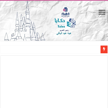
المصيف.. من كرسي على الشاطئ لتجربة حياة متكاملة
القاهرة «ألف ليلة وليلة».. كيف يتحول المكان إلى بطل في روايات مريم عبد العزيز؟ (
القاهرة «ألف ليلة وليلة».. كيف يتحول المكان إلى بطل في روايات مريم عبد العزيز؟ (
حين يتنفس الحجر.. المكان كبطل في أدب مريم عبد العزيز
كيوبيد.. حارس الحب الضائع في بيت الكريتلية
«كوم النور».. ريم بسيوني تُعيد الخديوي المنسي إلى الضوء
الأدب والساحرة المستديرة.. كيف قرأت الكتب شغف المصريين بكرة القدم؟