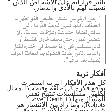
تأثير قراراته على الأشخاص الذين
تسبب لهم بالأذى والدمار.
“وعلى الرغم من الشكل الطبيعي الذى تظهر به
الحلقات وكأنها تنتمى لنوعية الدراما والتي
تناقش قضايا اجتماعية وعلاقات إنسانية، ولا
تتضمن ظهور وحش مخيف خارق للطبيعة أو
قاتل متسلسل ذي إرادة حديدية في اختياره للقتل
والتدمير، لكن إضافة التكنولوجيا لمعادلة الدراما
يُضيف بعدا مرعبا”.
أفكار ثرية
كل هذه الأفكار الثرية استمرت
بواقع فكرة كل حلقة وفتحت المجال
لظهور مسلسلات تنتهج نفس
المسار منها (Love, Death +
Robots)، وما زاد من الانتشار هو
شراء منصة “نيتفلكس” لحقوق