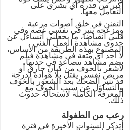
أكبر من قدرة أي بشري على
التعامل معها.
التفنن في خلق أصوات مرعبة
ومزعجة يثير في نفسي غصة وفي
قلبي انقباضا، ما يجعلني أتساءل عن
جدوى مشاهدة العمل الفني
المصنوع بهذه الطريقة من الأساس،
لا أجد أي متعة في مشاهدة فيلم
يضم مشاهد تتصاعد في حدتها
لأشعر بالخوف من كيان خارق أو
مريض نفسي يقتل بلا هوادة لدرجة
قد تثير الضحك بعد الشعور بالخوف
والتساؤل عن سبب الخوف مع
المعرفة الكاملة لاستحالة حدوث
ذلك.
رعب من الطفولة
أتذكر السنوات الأخيرة فى فترة