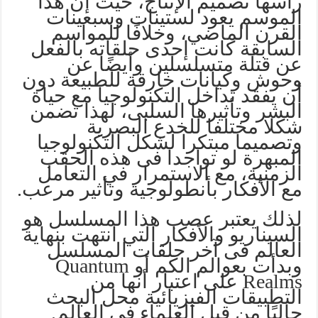
رأسها تصميم الإنتاج، حيث إن هذا
الموسم يعود لستينات وسبعينات
القرن الماضي، وخلافًا للمواسم
السابقة كانت إحدى حلقاته بالفعل
عن قتلة متسلسلين وأيضًا عن
وحوش وكيانات خارقة للطبيعة دون
أن يفقد تداخل التكنولوجيا مع حياة
البشر وتأثيرها السلبى، لهذا تضمن
شكلا مختلفا للخدع البصرية
وتصميما مبتكرا لشكل التكنولوجيا
المبهرة لو تواجدا فى هذه الحقب
الزمنية، مع الاستمرار في التعامل
مع الأفكار بأنطولوجية وتأثير مرعب.
لذلك يعتبر عصب هذا المسلسل هو
السيناريو والأفكار التي انتهت بنهاية
العالم فى آخر حلقات المسلسل
وبدأت بعوالم الكم أو Quantum
Realms على اعتبار أنها من
التطبيقات الفيزيائية محل البحث
حاليًا من قبل العلماء في العالم.