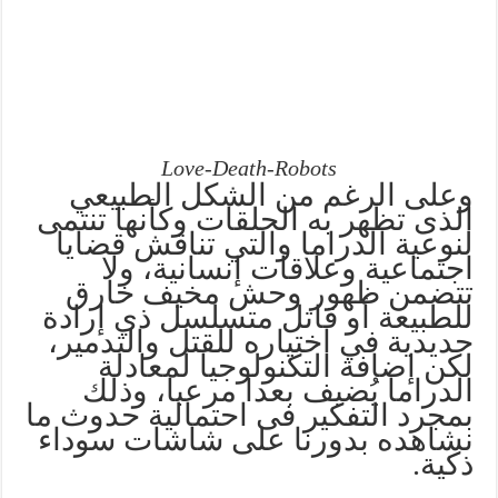
Love-Death-Robots
وعلى الرغم من الشكل الطبيعي
الذى تظهر به الحلقات وكأنها تنتمى
لنوعية الدراما والتي تناقش قضايا
اجتماعية وعلاقات إنسانية، ولا
تتضمن ظهور وحش مخيف خارق
للطبيعة أو قاتل متسلسل ذي إرادة
حديدية في اختياره للقتل والتدمير،
لكن إضافة التكنولوجيا لمعادلة
الدراما يُضيف بعدا مرعبا، وذلك
بمجرد التفكير فى احتمالية حدوث ما
نشاهده بدورنا على شاشات سوداء
ذكية.