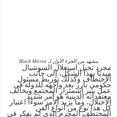
مشهد من الجزء الأول لـ Black Mirror
مجرد تخيل استغلال السوشيال
ميديا بهذا الشكل، إلى جانب
الاختطاف وكذلك توريط مسئول
حكومي بارز يعد واجهه للدولة في
عمل يثير اشمئزاز المجتمع ويخالف
معتقداته الدينية هو أمر شديد
الاختلال، وما يزيد الأمر سوءًا اعتبار
كل هذا نوع من أنواع الفن
المختطف المجرم الذى لم يفكر في