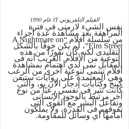
الفيلم التلفزيوني IT عام 1990
نفس الشيء لازمنى فى فترة
المراهقة بعد مشاهدة عدة أجزاء
من سلسلة أفلام “A Nightmare on
Elm Street”، لم يكن خوفًا بالشكل
التقليدى لكنه كان نفورًا من هذه
النوعية من الأفلام. الغريب أنه فى
المقابل نمى لدي اهتمام بمشاهدة
أفلام تنتمى لنوعية أخرى من الرعب
وهي المعتمدة على روايات ستيفن
كينج وكتابات إدجار الآن بو، والتى
كانت تثير فى نفسي رعبًا من نوع
آخر مرتبط بالوجود الإنسانى
وتفاعل البشر مع القوى التى
تفوقهم فى القدرة، ولا يملكون
أمامها أي وسائل للمقاومة.