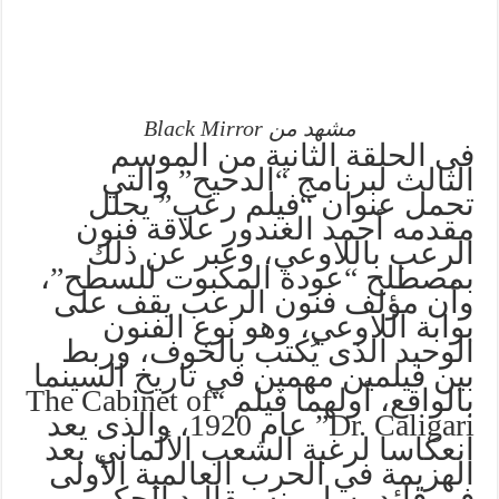
مشهد من Black Mirror
فى الحلقة الثانية من الموسم
الثالث لبرنامج “الدحيح” والتي
تحمل عنوان “فيلم رعب” يحلل
مقدمه أحمد الغندور علاقة فنون
الرعب باللاوعي، وعبر عن ذلك
بمصطلح “عودة المكبوت للسطح”،
وأن مؤلف فنون الرعب يقف على
بوابة اللاوعي، وهو نوع الفنون
الوحيد الذى يُكتب بالخوف، وربط
بين فيلمين مهمين في تاريخ السينما
بالواقع، أولهما فيلم “The Cabinet of
Dr. Caligari” عام 1920، والذى يعد
انعكاسا لرغبة الشعب الألماني بعد
الهزيمة في الحرب العالمية الأولى
في قائد يسلمونه مقاليد الحكم