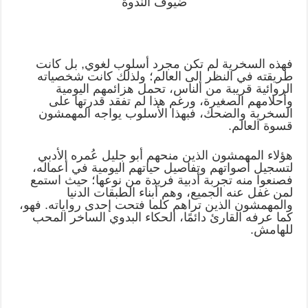
ضيوف الندوة
فهذه السخرية لم تكن مجرد أسلوب لغوي, بل كانت
طريقته في النظر إلى العالم؛ ولذلك كانت شخصياته
الروائية قريبة من الناس، تحمل هزائمهم اليومية
وأحلامهم الصغيرة، ورغم هذا لم تفقد قدرتها على
السخرية والضحك، فبهذا الأسلوب يواجه المهمشون
قسوة العالم.
هؤلاء المهمشون الذين منحهم أبو جليل عُمره الأدبي
لتسجيل أصواتهم وتفاصيل حياتهم اليومية في أعماله،
فصنعوا منه تجربة أدبية فريدة من نوعها؛ حيث استمع
لمن غفل عنه الجميع، وهم أبناء الطبقات الدنيا
والمهمشون الذين تراهم كلما فتحت إحدى رواياته. فهو،
كما عرفه القارئ دائمًا، الحكاء البدوي الساخر المحب
للهامش.