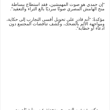
“إن حمدي هو صوت المهمشين، فقد استطاع ببساطة
منح الهامش المصري صوتًا سرديًا بالغ الثراء والتعقيد”.
مؤكدةً: “أنه قادر على تحويل أقسى التجارب إلى حكاية،
ومواجهة الألم بالضحك، وكشف تناقضات المجتمع دون
ادعاء أو خطابة”.
دكتورة نيفين النصيرى متحدثة عن رواية “لصوص