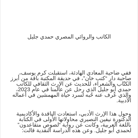
الكاتب والروائي المصري حمدي جليل
ففي ضاحية المعادي الهادئة، استقبلت كرم يوسف،
صاحبة دار “كتب خان”، في حديقة المكتبة باقة من أبرز
الكتّاب والشعراء، للحديث عن الإرث الثقافي للكاتب
حمدي أبو جليل الذي رحل عن عالمنا في عام 2023،
والذي عُرف عنه حُبه لسرد حياة المهمشين في أعماله
الأدبية.
وحول هذا الإرث الأدبي، استعادت الناقدة والأكاديمية
الدكتورة نيفين النصيري محاولاتها الأولى في الكتابة
باللغة العربية، وكانت عن رواية “لصوص متقاعدون”
لحمدي أبو جليل. وعن هذه الدراسة النقدية قالت: