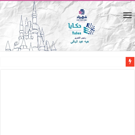
المصيف.. من كرسي على الشاطئ لتجربة حياة متكاملة
القاهرة «ألف ليلة وليلة».. كيف يتحول المكان إلى بطل في روايات مريم عبد العزيز؟ (
القاهرة «ألف ليلة وليلة».. كيف يتحول المكان إلى بطل في روايات مريم عبد العزيز؟ (
حين يتنفس الحجر.. المكان كبطل في أدب مريم عبد العزيز
كيوبيد.. حارس الحب الضائع في بيت الكريتلية
«كوم النور».. ريم بسيوني تُعيد الخديوي المنسي إلى الضوء
الأدب والساحرة المستديرة.. كيف قرأت الكتب شغف المصريين بكرة القدم؟