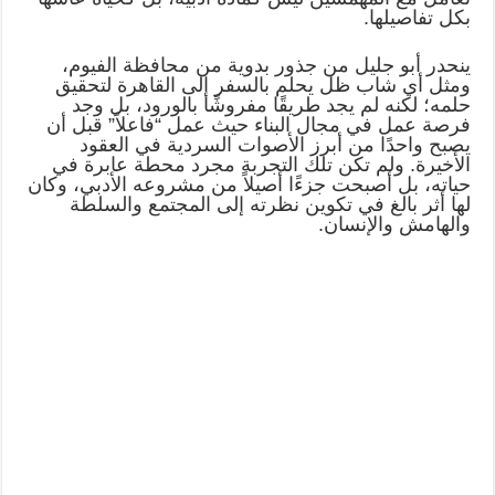
بكل تفاصيلها.
ينحدر أبو جليل من جذور بدوية من محافظة الفيوم،
ومثل أي شاب ظل يحلم بالسفر إلى القاهرة لتحقيق
حلمه؛ لكنه لم يجد طريقًا مفروشًا بالورود، بل وجد
فرصة عمل في مجال البناء حيث عمل “فاعلاً” قبل أن
يصبح واحدًا من أبرز الأصوات السردية في العقود
الأخيرة. ولم تكن تلك التجربة مجرد محطة عابرة في
حياته، بل أصبحت جزءًا أصيلاً من مشروعه الأدبي، وكان
لها أثر بالغ في تكوين نظرته إلى المجتمع والسلطة
والهامش والإنسان.