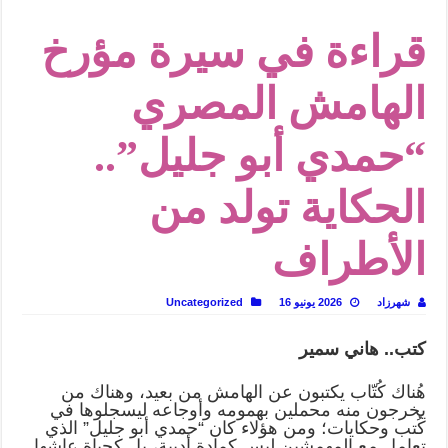
في أدب نورا ناجي.. كيف تنقذنا الذاكرة من شروخ الواقع؟
قراءة في سيرة مؤرخ
من سيرة «إيفان أجيلي» إلى نسيج الحكاية.. رحلة بسمة ناجي مع الكتابة والترجمة (ال
من «أرشيف ريبليكا» إلى «ساحر أوز».. رحلة بسمة ناجي مع الترجمة (الجزء الأول)
الهامش المصري
من مطابخ الأسواق لـ«الدليفري».. كيف طهت المدن قديماً طعامها؟
“حمدي أبو جليل”..
“الرحالة العرب واكتشاف أوروبا”.. قراءة جديدة لبدايات “الاستغراب”
عوالم منصورة عز الدين.. حين يصبح الزمن بطل الرواية
الحكاية تولد من
الطعام في الحضارة الإسلامية.. تاريخ يُقرأ بالنكهات
يوم شاهدت زينات صدقي على المسرح وسرحت!
الأطراف
شهرزاد
2026 يونيو 16
Uncategorized
كتب.. هاني سمير
هُناك كُتّاب يكتبون عن الهامش من بعيد، وهناك من
يخرجون منه محملين بهمومه وأوجاعه ليسجلوها في
كُتب وحكايات؛ ومن هؤلاء كان “حمدي أبو جليل” الذي
تعامل مع المهمشين ليس كمادة أدبية، بل كحياة عاشها