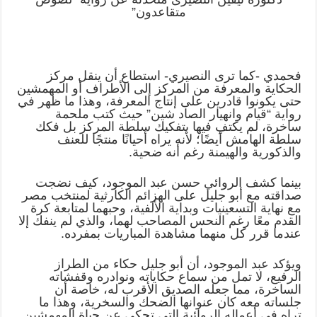
متقاعدون”
فحمدي -كما ترى النصيري- استطاع أن ينقل مركز
الحكاية والمعرفة من المركز إلى الأطراف أو المهمشين
حتى يكونوا قادرين على إنتاج المعرفة، وهذا ما ظهر في
رواية “قيام وانهيار الصاد شين” حيث كتب ملحمة
ساخرة، لم يكتفِ فيها بتفكيك سلطة المركز بل فكك
سلطة الهامش أيضًا؛ لأنه يراه أحيانًا منتجًا للعنف
والذكورية والهيمنة رغم أنه ضحية.
بينما كشف الروائي حسن عبد الموجود، كيف نضجت
صداقته مع أبو جليل على الهزائم الكارثية لمنتخب مصر
مع نهاية التسعينيات وبداية الألفية، وحبهما لمتابعة كرة
القدم معًا رغم النحس المصاحب لهما، والذي لم ينفك إلا
عندما قرر كل منهما مشاهدة المباريات بمفرده.
ويؤكد عبد الموجود، أن أبو جليل حكاء من الطراز
الرفيع، لا تمل من سماع حكاياته ونوادره وقفشاته
الساخرة، مما جعله الصديق الأقرب له، خاصة أن
جلساته معه كان عنوانها الضحك والسخرية، وهذا ما
تراه في أعماله الروائية التي تحكي عن حياة المهمشين