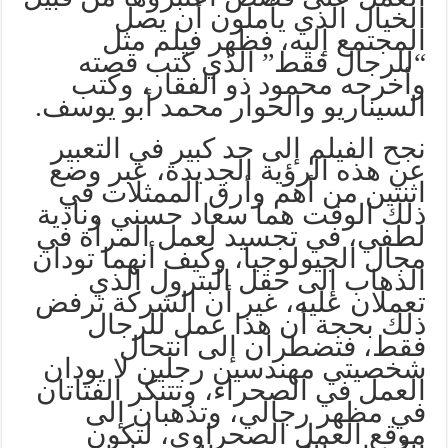
الخيال الذي يأملون أن يصل
المجتمع إليه، فظهر فيلم مثل
“للرجال فقط” الذي كتب قصته
وأخرجه محمود ذو الفقار، وكتب
السيناريو والحوار محمد أبو يوسف.
نجح الفيلم إلى حد كبير في التعبير
عن هذه الرؤية الجديدة، عبر وضع
اثنتين من أهم وأرق الممثلات في
ذلك الوقت هما سعاد حسني ونادية
لطفي، في تجسيد لعمل المرأة في
مجال الجيولوجيا، وكيف أنهما تودان
الذهاب إلى حقل البترول الذي
تعملان عليه، غير أن الشركة ترفض
ذلك بحجة أن هذا عمل للرجال
فقط، فتضطران إلى انتحال
شخصيتي مهندسين رجلين لا يودان
العمل في الصحراء، وتتنكر الفتاتان
في مظهر رجالي، وتذهبان إلى
موقع العمل الصحراوي، لتكون