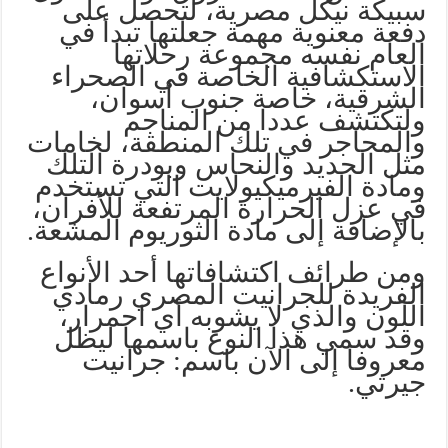
سبيكة نيكل مصرية، لتحصل على
دفعة معنوية مهمة جعلتها تبدأ في
العام نفسه مجموعة رحلاتها
الاستكشافية الخاصة في الصحراء
الشرقية، خاصة جنوب أسوان،
ولتكتشف عددا من المناجم
والمحاجر في تلك المنطقة، لخامات
مثل الحديد والنحاس وبودرة التلك
ومادة الفيرميكيولايت التي تستخدم
في عزل الحرارة المرتفعة للأفران،
بالإضافة إلى مادة الثوريوم المشعة.
ومن طرائف اكتشافاتها أحد الأنواع
الفريدة للجرانيت المصري رمادي
اللون والذي لا يشوبه أي احمرار،
وقد سمي هذا النوع باسمها ليظل
معروفا إلى الآن باسم: جرانيت
جيرتي.