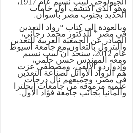
الجيولوجي لبيب نسيم عام 1917،
وهو الذي اكتشف أول خامات
الحديد بجنوب مصر بأسوان.
وبالعودة إلى كتاب “رواد التعدين
في مصر” للدكتور محمد رجائي،
الصادر عن الجمعية العربية للتعدين
والبترول بالتعاون مع جامعة أسيوط
عام 2012، سنجد أن لبيب نسيم
ومعه المهندس حسن حلمي،
وإدواردو الألفي، ومصطفى عزت
هم الرواد الأوائل لصناعة التعدين
في مصر، وجميعهم نال درجات
علمية مرموقة من جامعات إنجلترا
وألمانيا بجانب جامعة فؤاد الأول.