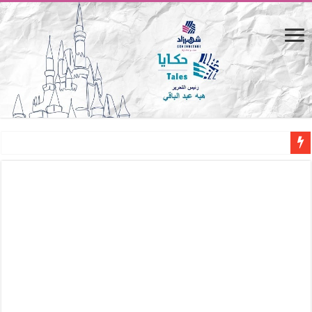
المصيف.. من كرسي على الشاطئ لتجربة حياة متكاملة
القاهرة «ألف ليلة وليلة».. كيف يتحول المكان إلى بطل في روايات مريم عبد العزيز؟ (
القاهرة «ألف ليلة وليلة».. كيف يتحول المكان إلى بطل في روايات مريم عبد العزيز؟ (
حين يتنفس الحجر.. المكان كبطل في أدب مريم عبد العزيز
كيوبيد.. حارس الحب الضائع في بيت الكريتلية
«كوم النور».. ريم بسيوني تُعيد الخديوي المنسي إلى الضوء
الأدب والساحرة المستديرة.. كيف قرأت الكتب شغف المصريين بكرة القدم؟