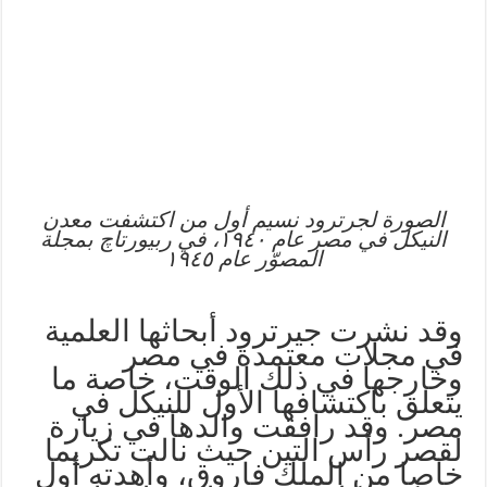
الصورة لجرترود نسيم أول من اكتشفت معدن
النيكل في مصر عام ١٩٤٠، في ربيورتاچ بمجلة
المصوّر عام ١٩٤٥
وقد نشرت جيرترود أبحاثها العلمية
في مجلات معتمدة في مصر
وخارجها في ذلك الوقت، خاصة ما
يتعلق باكتشافها الأول للنيكل في
مصر. وقد رافقت والدها في زيارة
لقصر رأس التين حيث نالت تكريما
خاصا من الملك فاروق، وأهدته أول