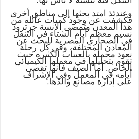
النيكل فيه بنسبة لا بأس بها.
وعندئذ امتد بحثها إلى مناطق أخرى
فكشفت عن وجود كميات عائلة من
هذا المعدن وتمضى الآنسة جرترود
نسيم معظم أيام الشتاء في التنقل
في الصحاري المصرية للبحث عن
المعادن المختلفة، وفي كل رحلة
تعود محملة بالعينات الكثيرة حيث
تقوم بتحليلها في معملها الكيميائي
الخاص. أما الصيف فانها تقضى
أيامه في المعمل وفي الإشراف
على إدارة مصانع والدها.