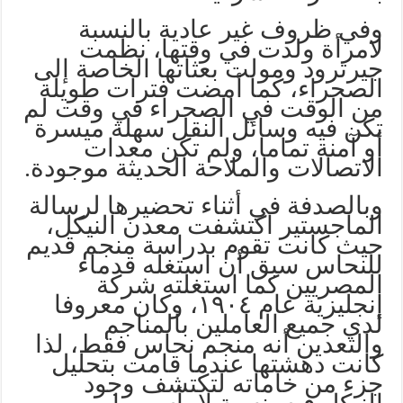
وفي ظروف غير عادية بالنسبة
لامرأة ولدت في وقتها، نظمت
جيرترود ومولت بعثاتها الخاصة إلى
الصحراء، كما أمضت فترات طويلة
من الوقت في الصحراء في وقت لم
تكن فيه وسائل النقل سهلة ميسرة
أو آمنة تماما، ولم تكن معدات
الاتصالات والملاحة الحديثة موجودة.
وبالصدفة في أثناء تحضيرها لرسالة
الماجستير اكتشفت معدن النيكل،
حيث كانت تقوم بدراسة منجم قديم
للنحاس سبق أن استغله قدماء
المصريين كما استغلته شركة
إنجليزية عام ١٩٠٤، وكان معروفا
لدي جميع العاملين بالمناجم
والتعدين أنه منجم نحاس فقط، لذا
كانت دهشتها عندما قامت بتحليل
جزء من خاماته لتكتشف وجود