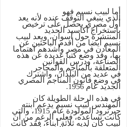
أما لبيب نسيم فهو
الذي ينبغي التوقف عنده لأنه يعد
أول مصري يحصل على ترخيص
باستخراج أكاسيد الحديد
المنتشرة حول أسوان، ويعد لبيب
نسيم أيضا من أقدم الباحثين عن
المعادن في مصر وأشدهم اهتماما
بها، وقد وضع كتبا عديدة عن هذه
الصناعة، ودرس القوانين
المتعلقة بالمناجم والمحاجر
في عديد من البلدان، واشترك
في وضع قانون المناجم المصري
الجديد عام 1956.
في هذه الرحلة الطويلة كان
المهندس لبيب نسيم يدعم ابنته
جيرترود المولودة عام 1915، والتي
كانت تساعده، فعلى الرغم من أن
لبيب كان لديه ثلاثة أبناء، فقد كانت