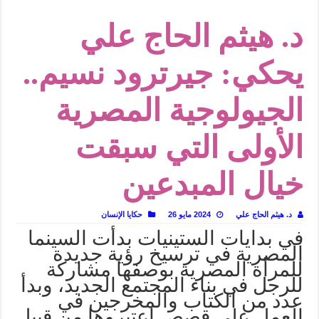
في أدب نورا ناجي.. كيف تنقذنا الذاكرة من شروخ الواقع؟
د. هيثم الحاج علي
من سيرة «إيفان أجيلي» إلى نسيج الحكاية.. رحلة بسمة ناجي مع الكتابة والترجمة (ال
من «أرشيف ريبليكا» إلى «ساحر أوز».. رحلة بسمة ناجي مع الترجمة (الجزء الأول)
يحكي: جيرترود نسيم..
من مطابخ الأسواق لـ«الدليفري».. كيف طهت المدن قديماً طعامها؟
الجيولوجية المصرية
“الرحالة العرب واكتشاف أوروبا”.. قراءة جديدة لبدايات “الاستغراب”
عوالم منصورة عز الدين.. حين يصبح الزمن بطل الرواية
الأولى التي سبقت
الطعام في الحضارة الإسلامية.. تاريخ يُقرأ بالنكهات
يوم شاهدت زينات صدقي على المسرح وسرحت!
خيال المبدعين
د. هيثم الحاج علي
2024 مايو 26
حكايا الإنسان
في بدايات الستينيات بدأت السينما
المصرية في ترسيخ رؤية جديدة
للمرأة المصرية بوصفها مشاركة
للرجل في بناء المجتمع الجديد، وبدأ
عدد من الكتاب والمخرجين في
العمل على قصص اعتبروها من قبيل