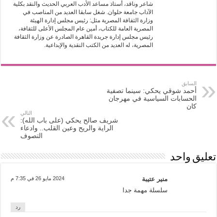
شاعر وناقد، أستاذ مساعد الأدب العربي الحديث والنقد بكلية
الآداب جامعة حلوان. شغل سابقا العديد من المناصب في
وزارة الثقافة المصرية مثل: رئيس مجلس إدارة الهيئة
المصرية العامة للكتاب، أمين عام المجلس الأعلى للثقافة،
رئيس مجلس إدارة جريدة القاهرة الصادرة عن وزارة الثقافة
المصرية، له العديد من الكتب النقدية والإبداعية.
السابق
أحمد شوقي يحكي: سينما تصفية
الحسابات السياسية في مهرجان
كان
التالي
شريف صالح يحكي (على باب الله):
الراية والريح وعين القلب.. وادعاء
التصوف
تعليق واحد
منير عتيبة
2024 مايو 26 في 7:35 م
سلسلة مهمة جدا
رد