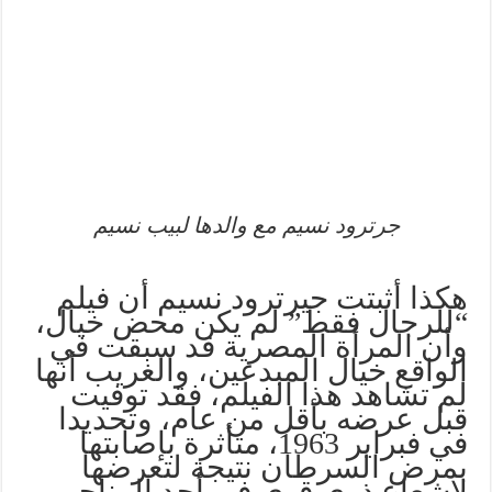
جرترود نسيم مع والدها لبيب نسيم
هكذا أثبتت جيرترود نسيم أن فيلم
“للرجال فقط” لم يكن محض خيال،
وأن المرأة المصرية قد سبقت في
الواقع خيال المبدعين، والغريب أنها
لم تشاهد هذا الفيلم، فقد توفيت
قبل عرضه بأقل من عام، وتحديدا
في فبراير 1963، متأثرة بإصابتها
بمرض السرطان نتيجة لتعرضها
لإشعاع ذري قوي في أحد المناجم