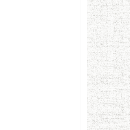
يوم شاهدت زينات صدقي ع
من “عيش السرايا” إلى ذاكرة