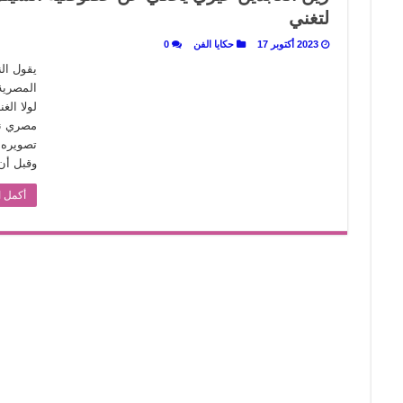
لتغني
لى المسرح وسرحت!
2023 أكتوبر 17
حكايا الفن
0
 أم درمان.. حمور زيادة يغزل حكايات البسطاء
يقول الن
المصرية
لولا الغ
مصري نا
وقبل أن
أكمل ا