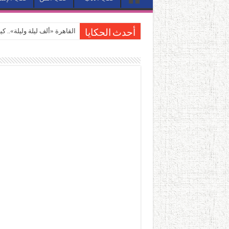
القاهرة «ألف ليلة وليلة».. 
أحدث الحكايا
القاهرة «ألف ليلة وليلة».. 
حين يتنفس الحجر.. المكان 
كيوبيد.. حارس الحب الضائع ف
«كوم النور».. ريم بسيوني تُ
الأدب والساحرة المستديرة.
في أدب نورا ناجي.. كيف تنقذ
من سيرة «إيفان أجيلي» إلى ن
من «أرشيف ريبليكا» إلى «ساح
من مطابخ الأسواق لـ«الدليف
“الرحالة العرب واكتشاف أورو
عوالم منصورة عز الدين.. حي
الطعام في الحضارة الإسلامية..