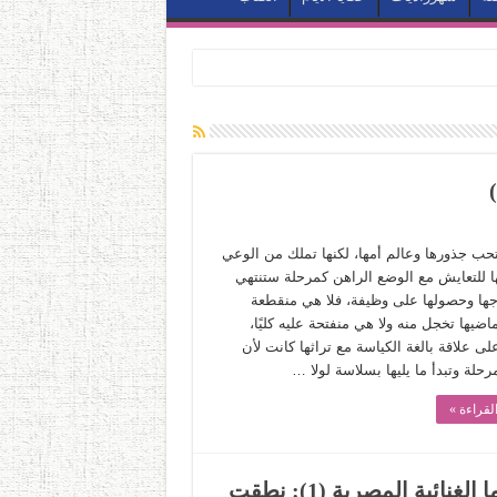
تحب جذورها وعالم أمها، لكنها تملك من الوعي
ها للتعايش مع الوضع الراهن كمرحلة ستنتهي
جها وحصولها على وظيفة، فلا هي منقطعة
اضيها تخجل منه ولا هي منفتحة عليه كليًا،
ى علاقة بالغة الكياسة مع تراثها كانت لأن
رحلة وتبدأ ما يليها بسلاسة لولا …
لقراءة »
زين العابدين خيري يحكي عن خصوصية السينما الغنائية المصرية (1): نطقت