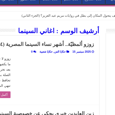
كيف يتحول المكان إلى بطل في روايات مريم عبد العزيز؟ (الجزء الثاني)
كيف يتحول المكان إلى بطل في روايات مريم عبد العزيز؟ (الجزء الأول)
أرشيف الوسم :
اغاني السينما
كبطل في أدب مريم عبد العزيز
ي بيت الكريتلية
زوزو ألمظيّة.. أشهر نساء السينما المصرية (٤)
عيد الخديوي المنسي إلى الضوء
2025 سبتمبر 15
حكايا الفن
,
حكايا شعبية
0
. كيف قرأت الكتب شغف المصريين بكرة القدم؟
زوزو لا 
ما يكفي
نا الذاكرة من شروخ الواقع؟
بعد تخر
سيج الحكاية.. رحلة بسمة ناجي مع الكتابة والترجمة (الجزء الثاني)
الصلة بم
تحافظ عل
ر أوز».. رحلة بسمة ناجي مع الترجمة (الجزء الأول)
تنهي الم
ري».. كيف طهت المدن قديماً طعامها؟
أكمل ا
با”.. قراءة جديدة لبدايات “الاستغراب”
ن يصبح الزمن بطل الرواية
 تاريخ يُقرأ بالنكهات