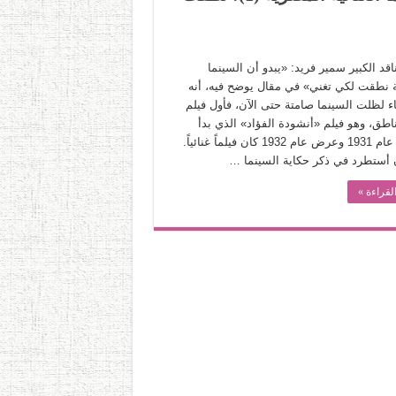
اقد الكبير سمير فريد: «يبدو أن السينما
 نطقت لكي تغني» في مقال يوضح فيه، أنه
ناء لظلت السينما صامتة حتى الآن، فأول فيلم
طق، وهو فيلم «أنشودة الفؤاد» الذي بدأ
تصويره عام 1931 وعرض عام 1932 كان فيلماً غنائياً.
 أستطرد في ذكر حكاية السينما …
لقراءة »