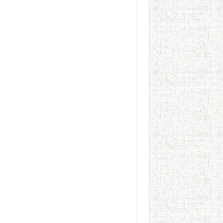
يوم شاهدت زينات صدقي ع
من “عيش السرايا” إلى ذاكرة