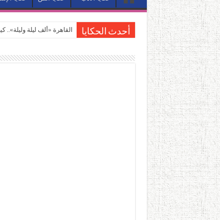
القاهرة «ألف ليلة وليلة».. 
أحدث الحكايا
القاهرة «ألف ليلة وليلة».. 
حين يتنفس الحجر.. المكان 
كيوبيد.. حارس الحب الضائع ف
«كوم النور».. ريم بسيوني تُ
الأدب والساحرة المستديرة.
في أدب نورا ناجي.. كيف تنقذ
من سيرة «إيفان أجيلي» إلى ن
من «أرشيف ريبليكا» إلى «ساح
من مطابخ الأسواق لـ«الدليف
“الرحالة العرب واكتشاف أورو
عوالم منصورة عز الدين.. حي
الطعام في الحضارة الإسلامية..