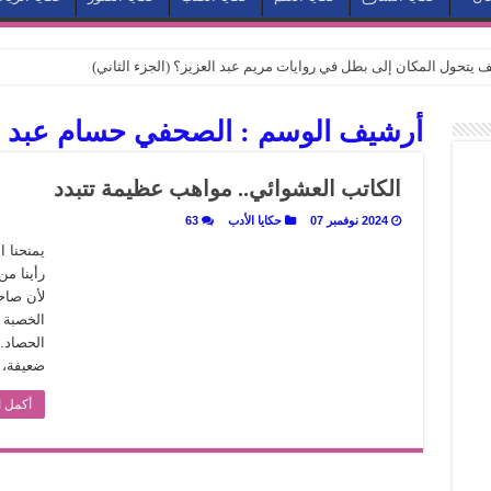
كيف يتحول المكان إلى بطل في روايات مريم عبد العزيز؟ (الجزء الثاني)
كيف يتحول المكان إلى بطل في روايات مريم عبد العزيز؟ (الجزء الأول)
أرشيف الوسم :
الصحفي حسام عبد ال
كبطل في أدب مريم عبد العزيز
ي بيت الكريتلية
الكاتب العشوائي.. مواهب عظيمة تتبدد
عيد الخديوي المنسي إلى الضوء
2024 نوفمبر 07
حكايا الأدب
63
. كيف قرأت الكتب شغف المصريين بكرة القدم؟
يمنحنا ا
رأينا م
نا الذاكرة من شروخ الواقع؟
لأن صاحب
سيج الحكاية.. رحلة بسمة ناجي مع الكتابة والترجمة (الجزء الثاني)
الخصبة ل
الحصاد.
ر أوز».. رحلة بسمة ناجي مع الترجمة (الجزء الأول)
ضعيفة، ل
ري».. كيف طهت المدن قديماً طعامها؟
أكمل ا
با”.. قراءة جديدة لبدايات “الاستغراب”
ن يصبح الزمن بطل الرواية
 تاريخ يُقرأ بالنكهات