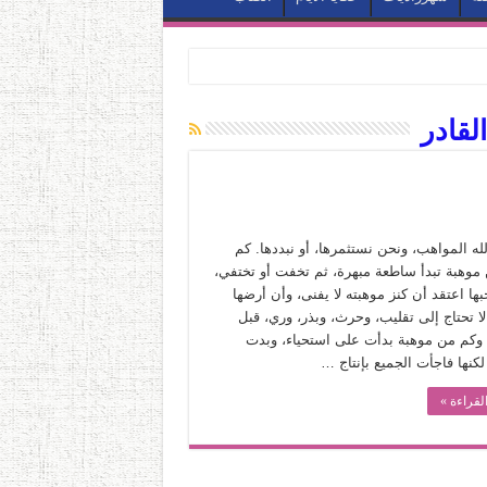
قادر
لله المواهب، ونحن نستثمرها، أو نبددها. كم
ن موهبة تبدأ ساطعة مبهرة، ثم تخفت أو تختفي،
ها اعتقد أن كنز موهبته لا يفنى، وأن أرضها
ا تحتاج إلى تقليب، وحرث، وبذر، وري، قبل
 وكم من موهبة بدأت على استحياء، وبدت
كنها فاجأت الجميع بإنتاج …
لقراءة »