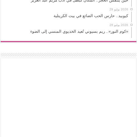
حين يتنفس الحجر.. المكان كبطل في أدب مريم عبد العزيز
2026 يوليو 29
كيوبيد.. حارس الحب الضائع في بيت الكريتلية
2026 يوليو 28
«كوم النور».. ريم بسيوني تُعيد الخديوي المنسي إلى الضوء