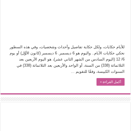
من سيرة «إيفان أجيلي» إلى نسيج الحكاية.. رحلة بسمة ناجي مع الكتابة والترجمة (ال
من «أرشيف ريبليكا» إلى «ساحر أوز».. رحلة بسمة ناجي مع الترجمة (الجزء الأول)
من مطابخ الأسواق لـ«الدليفري».. كيف طهت المدن قديماً طعامها؟
“الرحالة العرب واكتشاف أوروبا”.. قراءة جديدة لبدايات “الاستغراب”
عوالم منصورة عز الدين.. حين يصبح الزمن بطل الرواية
للأيام حكايات، ولكل حكاية تفاصيل وأحداث وشخصيات، وفي هذه السطور
الطعام في الحضارة الإسلامية.. تاريخ يُقرأ بالنكهات
نحكي حكايات الأيام.. واليوم هو 6 ديسمبر. 6 ديسمبر (كانون الأوَّل) أو يوم
6/ 12 (اليوم السادس من الشهر الثاني عشر)، هو اليوم الأربعين بعد
يوم شاهدت زينات صدقي على المسرح وسرحت!
الثلاثمائة (338) من السنة، أو الواحد والأربعين بعد الثلاثمائة (338) في
من “عيش السرايا” إلى ذاكرة أم درمان.. حمور زيادة يغزل حكايات البسطاء
السنوات الكبيسة، وفقًا للتقويم …
أكمل القراءة »