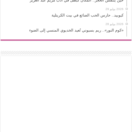
حين يتنفس الحجر.. المكان كبطل في أدب مريم عبد العزيز
2026 يوليو 29
كيوبيد.. حارس الحب الضائع في بيت الكريتلية
2026 يوليو 28
«كوم النور».. ريم بسيوني تُعيد الخديوي المنسي إلى الضوء