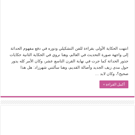
من سيرة «إيفان أجيلي» إلى نسيج الحكاية.. رحلة بسمة ناجي مع الكتابة والترجمة (ال
من «أرشيف ريبليكا» إلى «ساحر أوز».. رحلة بسمة ناجي مع الترجمة (الجزء الأول)
من مطابخ الأسواق لـ«الدليفري».. كيف طهت المدن قديماً طعامها؟
“الرحالة العرب واكتشاف أوروبا”.. قراءة جديدة لبدايات “الاستغراب”
عوالم منصورة عز الدين.. حين يصبح الزمن بطل الرواية
انتهت الحكاية الأولى بقراءة للفن التشكيلي ودوره في دفع مفهوم الحداثة
الطعام في الحضارة الإسلامية.. تاريخ يُقرأ بالنكهات
إلى واجهة صورة التحديث في العالم، وهنا نروي في الحكاية الثانية حكايات
جذور الحداثة كما جرت في نهاية القرن التاسع عشر، وكان الأمر كله يدور
يوم شاهدت زينات صدقي على المسرح وسرحت!
حول مدى زيف الجديد وأصالة القديم، وهنا سألتني شهرزاد: هل هذا
من “عيش السرايا” إلى ذاكرة أم درمان.. حمور زيادة يغزل حكايات البسطاء
صحيح؟، وكان لابد …
أكمل القراءة »