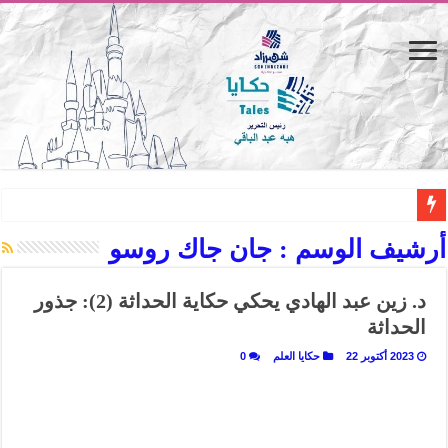
القاهرة «ألف ليلة وليلة».. كيف يتحول المكان إلى بطل في روايات مريم عبد العزيز؟ (
أرشيف الوسم :
جان جاك روسو
القاهرة «ألف ليلة وليلة».. كيف يتحول المكان إلى بطل في روايات مريم عبد العزيز؟ (
د. زين عبد الهادي يحكي حكاية الحداثة (2): جذور
حين يتنفس الحجر.. المكان كبطل في أدب مريم عبد العزيز
الحداثة
كيوبيد.. حارس الحب الضائع في بيت الكريتلية
2023 أكتوبر 22
حكايا العلم
0
«كوم النور».. ريم بسيوني تُعيد الخديوي المنسي إلى الضوء
الأدب والساحرة المستديرة.. كيف قرأت الكتب شغف المصريين بكرة القدم؟
في أدب نورا ناجي.. كيف تنقذنا الذاكرة من شروخ الواقع؟