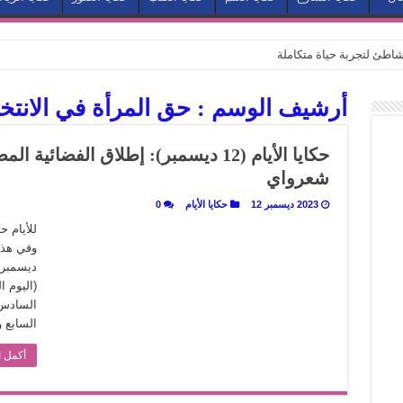
طئ لتجربة حياة متكاملة
كيف يتحول المكان إلى بطل في روايات مريم عبد العزيز؟ (الجزء الثاني)
أرشيف الوسم :
حق المرأة في الانتخ
كيف يتحول المكان إلى بطل في روايات مريم عبد العزيز؟ (الجزء الأول)
كبطل في أدب مريم عبد العزيز
حكايا الأيام (12 ديسمبر): إطلاق الفضا
ي بيت الكريتلية
شعرواي
عيد الخديوي المنسي إلى الضوء
2023 ديسمبر 12
حكايا الأيام
0
. كيف قرأت الكتب شغف المصريين بكرة القدم؟
للأيام 
نا الذاكرة من شروخ الواقع؟
سيج الحكاية.. رحلة بسمة ناجي مع الكتابة والترجمة (الجزء الثاني)
(اليوم 
ر أوز».. رحلة بسمة ناجي مع الترجمة (الجزء الأول)
السابع والأرب
ري».. كيف طهت المدن قديماً طعامها؟
أكمل ا
با”.. قراءة جديدة لبدايات “الاستغراب”
ن يصبح الزمن بطل الرواية