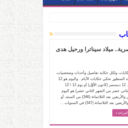
اب
ئية المصرية.. ميلاد سيناترا ورحيل هدى
حكايات، ولكل حكاية تفاصيل وأحداث وشخصيات،
وفي هذه السطور نحكي حكايات الأيام.. واليوم هو 12
ديسمبر. 12 ديسمبر (كانون الأوَّل) أو يوم 12 \ 12
الثاني عشر من الشهر الثاني عشر) هو اليوم
السادس والأربعين بعد الثلاثمائة (346) من السنة، أو
عين بعد الثلاثمائة (347) في السنوات …
لقراءة »