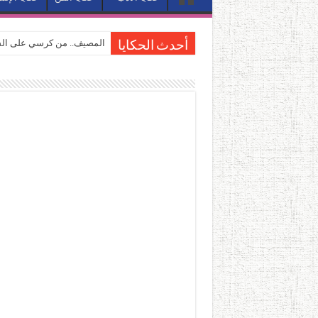
المصيف.. من كرسي على الشا
أحدث الحكايا
القاهرة «ألف ليلة وليلة».. 
القاهرة «ألف ليلة وليلة».. 
حين يتنفس الحجر.. المكان 
كيوبيد.. حارس الحب الضائع ف
«كوم النور».. ريم بسيوني تُ
الأدب والساحرة المستديرة.
في أدب نورا ناجي.. كيف تنقذ
من سيرة «إيفان أجيلي» إلى ن
من «أرشيف ريبليكا» إلى «ساح
من مطابخ الأسواق لـ«الدليف
“الرحالة العرب واكتشاف أورو
عوالم منصورة عز الدين.. حي