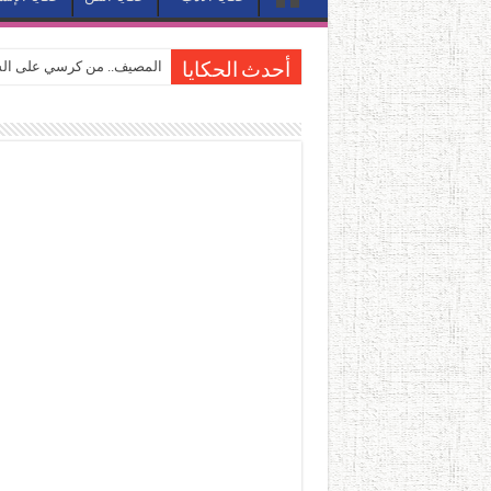
المصيف.. من كرسي على الشا
أحدث الحكايا
القاهرة «ألف ليلة وليلة».. 
القاهرة «ألف ليلة وليلة».. 
حين يتنفس الحجر.. المكان 
كيوبيد.. حارس الحب الضائع ف
«كوم النور».. ريم بسيوني تُ
الأدب والساحرة المستديرة.
في أدب نورا ناجي.. كيف تنقذ
من سيرة «إيفان أجيلي» إلى ن
من «أرشيف ريبليكا» إلى «ساح
من مطابخ الأسواق لـ«الدليف
“الرحالة العرب واكتشاف أورو
عوالم منصورة عز الدين.. حي