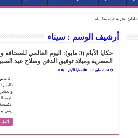
طئ لتجربة حياة متكاملة
كيف يتحول المكان إلى بطل في روايات مريم عبد العزيز؟ (الجزء الثاني)
أرشيف الوسم :
سيناء
كيف يتحول المكان إلى بطل في روايات مريم عبد العزيز؟ (الجزء الأول)
كبطل في أدب مريم عبد العزيز
حكايا الأيام (3 مايو): اليوم العالمي ل
ي بيت الكريتلية
المصرية وميلاد توفيق الدقن وصلاح عبد الصبور
عيد الخديوي المنسي إلى الضوء
2024 مايو 03
حكايا الأيام
0
. كيف قرأت الكتب شغف المصريين بكرة القدم؟
(اليوم ا
نا الذاكرة من شروخ الواقع؟
سيج الحكاية.. رحلة بسمة ناجي مع الكتابة والترجمة (الجزء الثاني)
الكبيسة 
ر أوز».. رحلة بسمة ناجي مع الترجمة (الجزء الأول)
يبقى بعده 2
ري».. كيف طهت المدن قديماً طعامها؟
أكمل ا
با”.. قراءة جديدة لبدايات “الاستغراب”
ن يصبح الزمن بطل الرواية