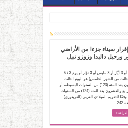
لصحافة وإقرار سيناء جزءا من الأراضي
 ورحيل داليدا وزوزو نبيل
3 مايو أو 3 أيَّار أو 3 مايس أو 3 نوَّار أو يوم 3 \ 5
لثالث من الشهر الخامس) هو اليوم الثالث
والعشرون بعد المئة (123) من السنوات البسيطة، أو
اليوم الرابع والعشرون بعد المئة (124) من السنوات
وفقًا للتقويم الميلادي الغربي (الغريغوري).
24 …
لقراءة »