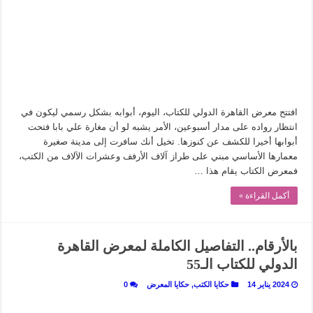
في أدب نورا ناجي.. كيف تنقذنا الذاكرة من شروخ الواقع؟
من سيرة «إيفان أجيلي» إلى نسيج الحكاية.. رحلة بسمة ناجي مع الكتابة والترجمة (ال
من «أرشيف ريبليكا» إلى «ساحر أوز».. رحلة بسمة ناجي مع الترجمة (الجزء الأول)
من مطابخ الأسواق لـ«الدليفري».. كيف طهت المدن قديماً طعامها؟
“الرحالة العرب واكتشاف أوروبا”.. قراءة جديدة لبدايات “الاستغراب”
افتتح معرض القاهرة الدولي للكتاب، اليوم، أبوابه بشكل رسمي ليكون في
عوالم منصورة عز الدين.. حين يصبح الزمن بطل الرواية
انتظار رواده على مدار أسبوعين، الأمر يشبه لو أن مغارة علي بابا فتحت
أبوابها أخيرا للكشف عن كنوزها. تخيل أنك سافرت إلى مدينة صغيرة
الطعام في الحضارة الإسلامية.. تاريخ يُقرأ بالنكهات
معمارها الأساسي مبني على طراز آلاف الأرفف وعشرات الآلاف من الكتب،
يوم شاهدت زينات صدقي على المسرح وسرحت!
فمعرض الكتاب يقام هذا …
أكمل القراءة »
بالأرقام.. التفاصيل الكاملة لمعرض القاهرة
الدولي للكتاب الـ55
2024 يناير 14
حكايا الكتب
,
حكايا المعرض
0