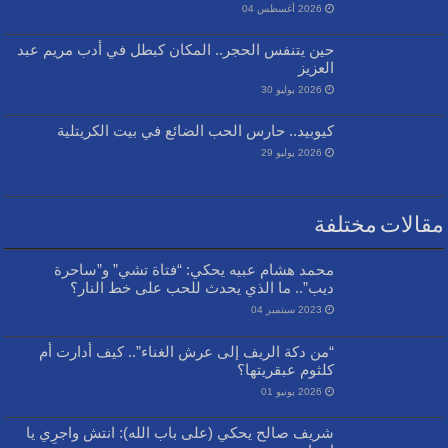
2026 أغسطس 04
حين يتنفس الحجر.. المكان كبطل في أدب مريم عبد
العزيز
2026 يوليو 30
كيوبيد.. حارس الحب الضائع في بيت الكريتلية
2026 يوليو 29
مقالات مختلفة
محمد هشام عبيه يحكي: “فتاة تشي” و”ساحرة
ديب”.. ما الذي يحدث للحب على خط النار؟
2023 سبتمبر 04
“من دكة الريف إلى عرش الغناء”.. كيف أدارت أم
كلثوم عبقريتها؟
2026 يونيو 01
شريف صالح يحكي (على باب الله): انتش واجرِي يا