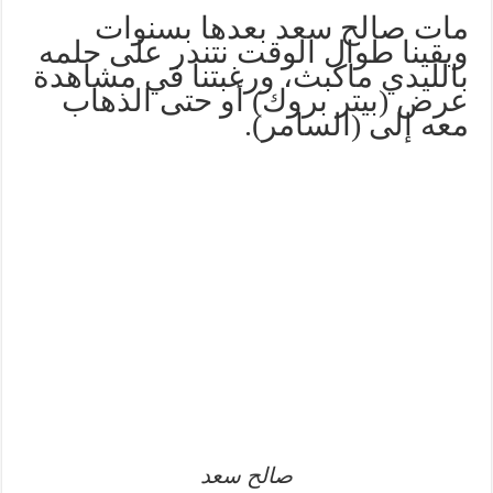
مات صالح سعد بعدها بسنوات
وبقينا طوال الوقت نتندر على حلمه
بالليدي ماكبث، ورغبتنا في مشاهدة
عرض (بيتر بروك) أو حتى الذهاب
معه إلى (السامر).
صالح سعد