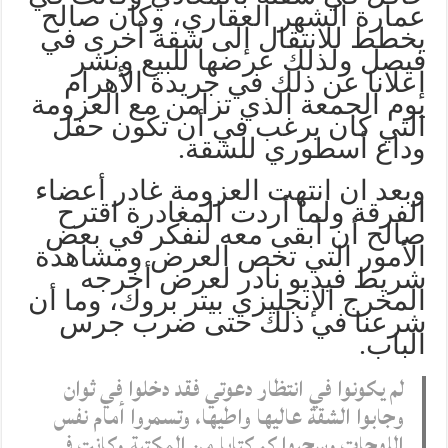
عمارة الشهر العقاري، وكان صالح
يخطط للانتقال إلى شقة أخرى في
فيصل ولذلك عرضها للبيع ونشر
إعلانا عن ذلك في جريدة الأهرام
يوم الجمعة الذي تزامن مع العزومة
التي كان يرغب في أن تكون حفل
وداع أسطوري للشقة.
وبعد ان انتهت العزومة غادر أعضاء
الفرقة ولما أردت المغادرة اقترح
صالح أن أبقى معه لنفكر في بعض
الأمور التي تخص العرض ومشاهدة
شريط فيديو نادر لعرض أخرجه
المخرج الإنجليزي بيتر بروك، وما أن
شرعنا في ذلك حتى ضرب جرس
الباب.
لم يكونوا في انتظار دعوتي فقد دخلوا في ثوان
وجابوا الشقة عاليها واطيها، وتسمروا أمام نفس
اللوحات وسحبوا كم كتابا من المكتبة وكانت في