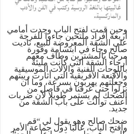
غالبيتها باللغة الروسية وكتب في الفن والأدب
والماركسية.
وحين قمت لفتح الباب وجدت أمامي
أربعة أفراد ملتحين جاءوا للفرجة
على الشقة المعروضة للبيع، ناديت
صالح وجاء في ابتسامة وقورة
مرحبا بالمشترين وطاف معهم
أرجاء الشقة التي كانت مليئة
باللوحات الفنية والآلات الموسيقية
والأقنعة الأفريقية التي أثارت ريبتهم
وجعلتهم يهربون بسرعة، وما أن
نزلوا حتى غرقنا في فاصل من
الضحك لم يستمر طويلا لأن ضربات
أعنف توالت على باب الشقة من
جديد.
ضحك صالح وهو يقول لي “قم
وافتح الباب، غالبا دول جماعة الأمر