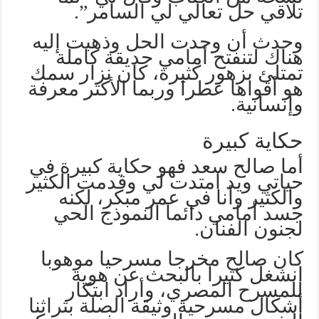
تلاقي حل تعالي لي السامر”.
وحدث أن وجدت الحل وذهبت إليه
هناك لتنفتح أمامي حديقة كاملة
تمتلئ بزهور كثيرة، كان نزار سمك
هو أقواها عطرا وربما الأكثر معرفة
وإنسانية.
حكاية كبيرة
أما صالح سعد فهو حكاية كبيرة في
حياتي ويد امتدت لي وقدمت الكثير
والكثير وأنا في عمر مبكر، لكنه
جسد أمامي دائما النموذج الحي
لجنون الفنان.
كان صالح مخرجا مسرحيا موهوبا
انشغل كثيرا بالبحث عن هوية
للمسرح المصري، وأراد ابتكار
أشكال مسرحية وثيقة الصلة بتراثنا