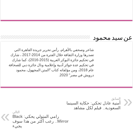
عن سيد محمود
شاعر وصحفي بالأهرام، رأس تحرير جريدة القاهرة التي
تصدرها وزارة الثقافة خلال الفترة من 2014-2017 ، شارك
في تحكيم جائزة البوكر العربية (2015-2016)، كما شارك
في تحكيم عدة جوائز أدبية وإعلامية ونال جائزة دبي للصحافة
عام 2018، ومن مؤلفاته كتاب "المتن المجهول، محمود
درويش في مصر" 2020.
السابق
أمنية عادل تحكي: حكاية السينما
السعودية.. فيلم لكل مشاهد
التالي
رامي المتولي يحكي: Black
Mirror.. رعب أكثر من هذا سوف
يجيء