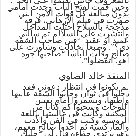
بالمعروف جايين يقيموا علي الحد”.
وحين قمت لفتح الباب وجدت أمامي
بدون مبالغة كل قوات الأمن التي
ظهرت في فيلم الإرهابي، فرقة
مدججة بالسلاح احتلت المداخل
وانتشرت على السلالم ثم سألني
عميد أو عقيد “فين صاحب الشقة
دي؟”. وطبعا تخاذلت وشاورت على
صالح وقلت للباشا “صاحبها جوه
أهو، اتفضلوا”.
المنقذ خالد الصاوي
لم يكونوا في انتظار دعوتي فقد
دخلوا في ثوان وجابوا الشقة عاليها
واطيها، وتسمروا أمام نفس
اللوحات وسحبوا كم كتابا من
المكتبة وكانت في غالبيتها باللغة
الروسية وكتب في الفن والأدب
والماركسية ثم أخذوا صالح معهم،
وهو يرتدي حذاءه قال لي “خليك