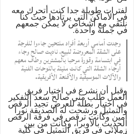
لفترات طويلة جدا كنت أتحرك معه
في الأماكن التي يرتادها حيث كنا
نلتقي مع أشخاص لا يمكن جمعهم
في جملة واحدة.
وجدت أمامي أربعة أفراد ملتحين جاءوا للفرجة
على الشقة المعروضة للبيع، ناديت صالح وجاء
في ابتسامة وقورة مرحبا بالمشترين وطاف معهم
أرجاء الشقة التي كانت مليئة باللوحات الفنية
والآلات الموسيقية والأقنعة الأفريقية.
وقبل أن نشرع في اختيار فريق
العمل طلب مني صالح سعد التفكير
في اختيار بطلة للعرض تجيد الرقص
والتمثيل ورشحت له الصديقة نورا
أمين وكانت ترقص في فرقة الرقص
الحديث بالأوبرا، وكانت من بين
زملائي في فريق التمثيل في كلية