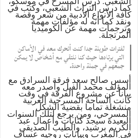
الشعبي. درس المسرح في موسكو،
كما درس التراث الشعبي، وكتب في
كافة الأنواع الأدبية من شعر وقصة
ونقد كما أنه له مؤلفات مهمة
وترجمات مهمة عن الكوميديا
المرتجلة.
لفترات طويلة جدا كنت أتحرك معه في الأماكن
التي يرتادها حيث كنا نلتقي مع أشخاص لا يمكن
جمعهم في جملة واحدة.
أسس صالح سعد فرقة السرادق مع
المؤلف محمد الفيل وأصدر معه
بيانا عن مشروع الفرقة في وقت
كانت الساحة المسرحية العربية
منشغلة تماما بقضية الشكل
المسرحي، ومن يرجع لتلك السنوات
البعيدة سيجد كتابات وأعمال عبد
الكريم برشيد، والطيب الصديقي
في المغرب وبيانات روجيه عساف