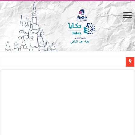
المصيف.. من كرسي على الشاطئ لتجربة حياة متكاملة
القاهرة «ألف ليلة وليلة».. كيف يتحول المكان إلى بطل في روايات مريم عبد العزيز؟ (
القاهرة «ألف ليلة وليلة».. كيف يتحول المكان إلى بطل في روايات مريم عبد العزيز؟ (
حين يتنفس الحجر.. المكان كبطل في أدب مريم عبد العزيز
كيوبيد.. حارس الحب الضائع في بيت الكريتلية
«كوم النور».. ريم بسيوني تُعيد الخديوي المنسي إلى الضوء
الأدب والساحرة المستديرة.. كيف قرأت الكتب شغف المصريين بكرة القدم؟