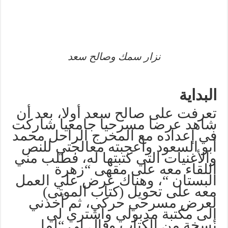
نزار سمك وصالح سعد
البداية
تعرفت على صالح سعد أولا، بعد أن
شاهد عرضا مسرحيا جامعيا شاركت
في إعداده مع المخرج الراحل محمد
أبو السعود وأعجبته معالجتي للنص
والأغنيات التي كتبتها له، فطلب مني
اللقاء معه على مقهى “زهرة
البستان “، وهناك عرض علي العمل
معه على تحويل (كتاب الموتى)
لعرض مسرحي حركي، ثم أخذني
إلى مكتبة مدبولي واشتري لي
نسخة من الكتاب وقال لي “لما