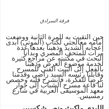
فرقة السرادق
حين التقيت به للمرة الثانية ووضعت
أمامه معالجتي لكتاب (الموتى) أبدى
إعجابه الشديد وذهبنا بعدها عدة
مرات للمتحف المصري وبدأنا
البحث في مكتبته عن مراجع كثيرة
لخدمة موضوع العرض وذهبنا
بالفعل إلى البيت الفني للمسرح
وقابلنا رئيسه السيد راضي وقدمنا
عرضا للفكرة، فانشرح قلبه وخصص
لنا قاعة مسرح الشباب إلى جوار
معهد الموسيقى العربية في شارع
رمسيس.
الليدي ماكبث ونص شكسبير