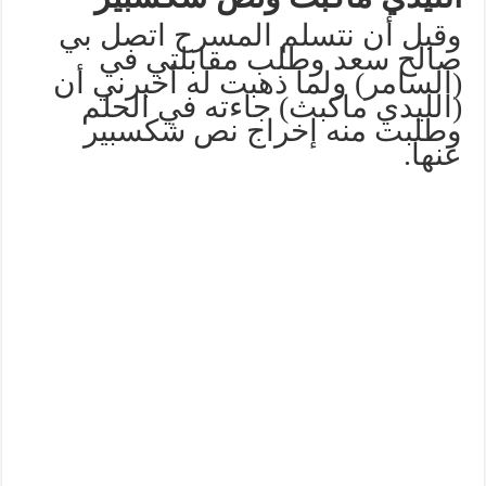
وقبل أن نتسلم المسرح اتصل بي
صالح سعد وطلب مقابلتي في
(السامر) ولما ذهبت له أخبرني أن
(الليدي ماكبث) جاءته في الحلم
وطلبت منه إخراج نص شكسبير
عنها.