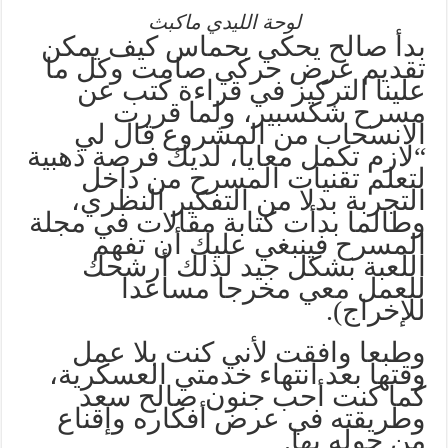
لوحة الليدي ماكبث
بدأ صالح يحكي بحماس كيف يمكن
تقديم عرض حركي صامت وكل ما
علينا التركيز في قراءة كتب عن
مسرح شكسبير، ولما قررت
الانسحاب من المشروع قال لي
“لازم تكمل معايا، لديك فرصة ذهبية
لتعلم تقنيات المسرح من داخل
التجربة بدلا من التفكير النظري،
وطالما بدأت كتابة مقالات في مجلة
المسرح فينبغي عليك أن تفهم
اللعبة بشكل جيد لذلك أرشحك
للعمل معي مخرجا مساعدا
للإخراج).
وطبعا وافقت لأني كنت بلا عمل
وقتها بعد انتهاء خدمتي العسكرية،
كما كنت أحب جنون صالح سعد
وطريقته في عرض أفكاره وإقناع
من حوله بها.