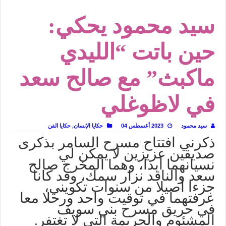
في أدب نورا ناجي.. كيف تنقذنا الذاكرة من شروخ الواقع؟
سيد محمود يحكي:
من سيرة «إيفان أجيلي» إلى نسيج الحكاية.. رحلة بسمة ناجي مع الكتابة والترجمة (ال
من «أرشيف ريبليكا» إلى «ساحر أوز».. رحلة بسمة ناجي مع الترجمة (الجزء الأول)
حين باتت “الليدي
من مطابخ الأسواق لـ«الدليفري».. كيف طهت المدن قديماً طعامها؟
ماكبث” مع صالح سعد
“الرحالة العرب واكتشاف أوروبا”.. قراءة جديدة لبدايات “الاستغراب”
عوالم منصورة عز الدين.. حين يصبح الزمن بطل الرواية
في لاظوغلي
الطعام في الحضارة الإسلامية.. تاريخ يُقرأ بالنكهات
يوم شاهدت زينات صدقي على المسرح وسرحت!
سيد محمود
2023 أغسطس 04
حكايا الإنسان
,
حكايا الفن
ذكرني افتتاح مسرح السامر بذكرى
صديقين عزيزين لا يمكن لي
نسيانهما أبدا، وهما المخرج صالح
سعد والناقد نزار سمك، وقد كانا
جزءا أصيلا من سنوات تكويني،
عرفتهما في توقيت واحد ورحلا معا
في حريق مسرح بني سويف
المشئوم والجريمة التي لا تغتفر.