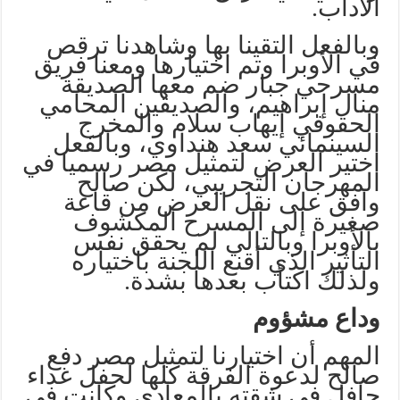
الآداب.
وبالفعل التقينا بها وشاهدنا ترقص
في الأوبرا وتم اختيارها ومعنا فريق
مسرحي جبار ضم معها الصديقة
منال إبراهيم، والصديقين المحامي
الحقوقي إيهاب سلام والمخرج
السينمائي سعد هنداوي، وبالفعل
اختير العرض لتمثيل مصر رسميا في
المهرجان التجريبي، لكن صالح
وافق على نقل العرض من قاعة
صغيرة إلى المسرح المكشوف
بالأوبرا وبالتالي لم يحقق نفس
التأثير الذي أقنع اللجنة باختياره
ولذلك اكتأب بعدها بشدة.
وداع مشؤوم
المهم أن اختيارنا لتمثيل مصر دفع
صالح لدعوة الفرقة كلها لحفل غداء
حافل في شقته بالمعادي وكانت في