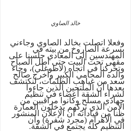
خالد الصاوي
وفعلا اتصلت بخالد الصاوي وجاءني
بسرعة الصاروخ من بيته في
المهندسين إلى المعادي جلسنا على
مقهى تحت البيت حتى أطل الصباح
وتحركنا في اتجاه (لاظوغلي)، وجاء
والده المحامي الكبير وأخرج صالح
سعد من غياهب الظلمات، لنكتشف
بعدها أن الملتحين الذين جاءوا
لشراء الشقة أعضاء في تنظيم
جهادي مسلح وكانوا مراقبين من
الأمن الذي تركهم يدخلون العمارة
ظنا من قياداته أن الإعلان المنشور
في الأهرام (مجرد شفرة) وأن
التنظيم كله يجتمع في الشقة.