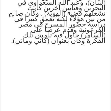
(لبنان)، وعبد الله السعداوي في
البحرين وفنانين آخرين كانت
تشغلهم قضية (الهوية) . وكان صالح
من بين هؤلاء لكنه تعمق كثيرا في
دراسة حضور المسرح في مصر
الفرعونية وقدم عرضا على
(السامر) حاول فيه تلمس تلك
الفكرة وكان بعنوان (كاني وماني).