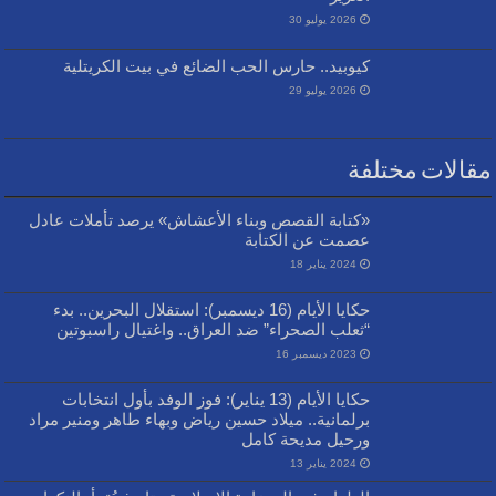
2026 يوليو 30
كيوبيد.. حارس الحب الضائع في بيت الكريتلية
2026 يوليو 29
مقالات مختلفة
«كتابة القصص وبناء الأعشاش» يرصد تأملات عادل
عصمت عن الكتابة
2024 يناير 18
حكايا الأيام (16 ديسمبر): استقلال البحرين.. بدء
“ثعلب الصحراء” ضد العراق.. واغتيال راسبوتين
2023 ديسمبر 16
حكايا الأيام (13 يناير): فوز الوفد بأول انتخابات
برلمانية.. ميلاد حسين رياض وبهاء طاهر ومنير مراد
ورحيل مديحة كامل
2024 يناير 13