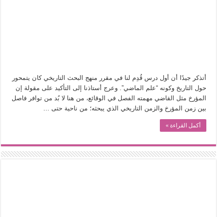
في أدب نورا ناجي.. كيف تنقذنا الذاكرة من شروخ الواقع؟
من سيرة «إيفان أجيلي» إلى نسيج الحكاية.. رحلة بسمة ناجي مع الكتابة والترجمة (ال
من «أرشيف ريبليكا» إلى «ساحر أوز».. رحلة بسمة ناجي مع الترجمة (الجزء الأول)
من مطابخ الأسواق لـ«الدليفري».. كيف طهت المدن قديماً طعامها؟
“الرحالة العرب واكتشاف أوروبا”.. قراءة جديدة لبدايات “الاستغراب”
أتذكر جيدًا أن أول درس قُدِم لنا في مقرر منهج البحث التاريخي كان يتمحور
عوالم منصورة عز الدين.. حين يصبح الزمن بطل الرواية
حول التاريخ وكونه “علم الماضي”. وعرج أستاذنا إلى التأكيد على مقولة إن
المؤرخ مثل القاضي مهمته الفصل في الوقائع، من هنا لا بُد من توافر فاصل
الطعام في الحضارة الإسلامية.. تاريخ يُقرأ بالنكهات
بين زمن المؤرخ والزمن التاريخي الذي يبحثه؛ من ناحية حتى …
يوم شاهدت زينات صدقي على المسرح وسرحت!
أكمل القراءة »