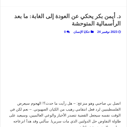
د. أيمن بكر يحكي عن العودة إلى الغابة: ما بعد
الرأسمالية المتوحشة
2023 نوفمبر 24
حكايا الإنسان
0
اتصل بي صاحبي وهو منزعج: – هل رأيت ما حدث؟! الهجوم سيعرض
الفلسطينيين لرد فعل انتقامي رهيب من الكيان الصهيوني. – نعم لكن في
الوقت نفسه سيجعل القضية تتصدر الأخبار والوعي العالميين، وسيعيد على
طاولة التفاوض حل الدولتين الذي مات سريريا. سألني وقد هدأ انزعاجه