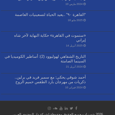
2024 مارس 10
“القاهرة ٩٠” ..يعيد الحياة لتسعينيات العاصمة
2025 مايو 18
«ستموت في القاهرة» حكاية النهاية لآخر شاه
إيراني
2025 أبريل 14
التاريخ الشفاهي لهوليوود (2): أساطير الكوميديا في
السينما الصامتة
2024 أبريل 21
أحمد شوقي يحكي: مع سمير فريد في برلين..
ذكريات من مهرجان بارد الطقس حميم الروح
2024 فبراير 10
2026 شهرزاد - جميع الحقوق محفوظة لشركة دار المحتوى العربي