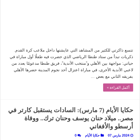
في أدب نورا ناجي.. كيف تنقذنا الذاكرة من شروخ الواقع؟
من سيرة «إيفان أجيلي» إلى نسيج الحكاية.. رحلة بسمة ناجي مع الكتابة والترجمة (ال
من «أرشيف ريبليكا» إلى «ساحر أوز».. رحلة بسمة ناجي مع الترجمة (الجزء الأول)
من مطابخ الأسواق لـ«الدليفري».. كيف طهت المدن قديماً طعامها؟
“الرحالة العرب واكتشاف أوروبا”.. قراءة جديدة لبدايات “الاستغراب”
تتسع ذاكرتي للكثير من المشاهد التي عايشتها داخل ملاعب كرة القدم.
عوالم منصورة عز الدين.. حين يصبح الزمن بطل الرواية
ذكريات تبدأ من ستاد طنطا الرياضي الذي حضرت فيه طفلًا أول مباراة في
حياتي: مواجهة بين الأهلي و”منتخب الأندية”، فريق طنطا مدعومًا بعدد من
الطعام في الحضارة الإسلامية.. تاريخ يُقرأ بالنكهات
لاعبي الأندية الأخرى، في مباراة اعتزال أحد نجوم المدينة حضرها الأهلي
يوم شاهدت زينات صدقي على المسرح وسرحت!
بفريقه الثاني مع بعض …
أكمل القراءة »
حكايا الأيام (7 مارس): السادات يستقبل كارتر في
مصر.. ميلاد حنان يوسف وحنان ترك.. ووفاة
أرسطو والأفغاني
2024 مارس 07
حكايا الأيام
0