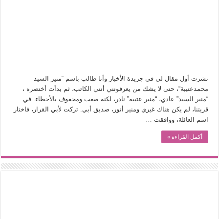
في أدب نورا ناجي.. كيف تنقذنا الذاكرة من شروخ الواقع؟
من سيرة «إيفان أجيلي» إلى نسيج الحكاية.. رحلة بسمة ناجي مع الكتابة والترجمة (ال
من «أرشيف ريبليكا» إلى «ساحر أوز».. رحلة بسمة ناجي مع الترجمة (الجزء الأول)
من مطابخ الأسواق لـ«الدليفري».. كيف طهت المدن قديماً طعامها؟
“الرحالة العرب واكتشاف أوروبا”.. قراءة جديدة لبدايات “الاستغراب”
نشرت أول مقال لي في جريدة الأخبار وأنا طالب باسم “منير السيد
عوالم منصورة عز الدين.. حين يصبح الزمن بطل الرواية
محمدعتيبة“، حتى لا يشك من يعرفونني أنني الكاتب، ثم بدأت أختصره ،
“منير السيد” عادي، “منير عتيبة” نادر، لكنه صعب ومحفوف بالأخطاء. في
الطعام في الحضارة الإسلامية.. تاريخ يُقرأ بالنكهات
قريتنا، لم يكن هناك غيري ومنير أنور، صديق أبي. تركت لأبي القرار، فاختار
يوم شاهدت زينات صدقي على المسرح وسرحت!
اسم العائلة، ووافقت …
أكمل القراءة »