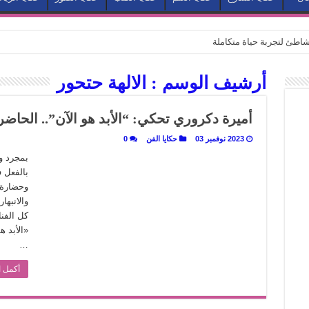
طئ لتجربة حياة متكاملة
كيف يتحول المكان إلى بطل في روايات مريم عبد العزيز؟ (الجزء الثاني)
أرشيف الوسم :
الالهة حتحور
كيف يتحول المكان إلى بطل في روايات مريم عبد العزيز؟ (الجزء الأول)
كبطل في أدب مريم عبد العزيز
أميرة دكروري تحكي: “الأبد هو الآن”.. الحا
ي بيت الكريتلية
2023 نوفمبر 03
حكايا الفن
0
عيد الخديوي المنسي إلى الضوء
بمجرد و
بالفعل ف
. كيف قرأت الكتب شغف المصريين بكرة القدم؟
وحضارة 
نا الذاكرة من شروخ الواقع؟
والانبها
كل الفن
سيج الحكاية.. رحلة بسمة ناجي مع الكتابة والترجمة (الجزء الثاني)
«الأبد ه
ر أوز».. رحلة بسمة ناجي مع الترجمة (الجزء الأول)
…
ري».. كيف طهت المدن قديماً طعامها؟
أكمل ا
با”.. قراءة جديدة لبدايات “الاستغراب”
ن يصبح الزمن بطل الرواية