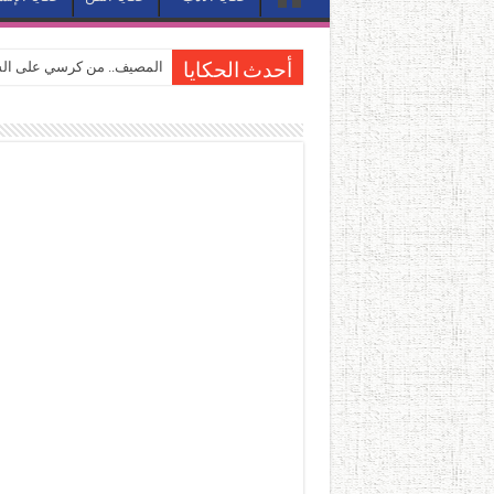
المصيف.. من كرسي على الشا
أحدث الحكايا
القاهرة «ألف ليلة وليلة».. 
القاهرة «ألف ليلة وليلة».. 
حين يتنفس الحجر.. المكان 
كيوبيد.. حارس الحب الضائع ف
«كوم النور».. ريم بسيوني تُ
الأدب والساحرة المستديرة.
في أدب نورا ناجي.. كيف تنقذ
من سيرة «إيفان أجيلي» إلى ن
من «أرشيف ريبليكا» إلى «ساح
من مطابخ الأسواق لـ«الدليف
“الرحالة العرب واكتشاف أورو
عوالم منصورة عز الدين.. حي