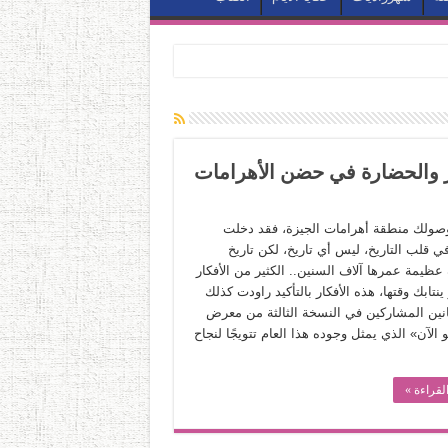
ضر والحضارة في حضن الأهرامات
صولك منطقة أهرامات الجيزة، فقد دخلت
ي قلب التاريخ، ليس أي تاريخ، لكن تاريخ
عظيمة عمرها آلاف السنين.. الكثير من الأفكار
ر ينتابك وقتها، هذه الأفكار بالتأكيد راودت كذلك
انين المشاركين في النسخة الثالثة من معرض
و الآن» الذي يمثل وجوده هذا العام تتويجًا لنجاح
لقراءة »