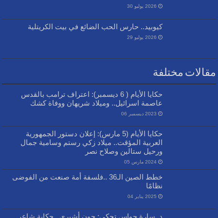
2026 يوليو 30
كيوبيد.. حارس الحب الضائع في بيت الكريتلية
2026 يوليو 29
مقالات مختلفة
حكايا الأيام ( 6 ديسمبر): اعتراف ترامب بالقدس
عاصمة اسرائيل.. وميلاد شريهان ووفاة كشك
2023 ديسمبر 06
حكايا الأيام (5 مارس): إعلان دستور الجمهورية
العربية المؤقت.. ميلاد زكي رستم وسامية جمال
ورحيل ستالين وصلاح نصر
2024 مارس 05
خطط الصين الـ36 ..فلسفة أمة صنعت من الفوضى
نظامًا
2025 يناير 04
د. سارة حواس تحكي: چون أشبري.. حكاية شاعر