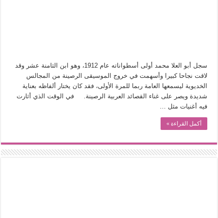
في أدب نورا ناجي.. كيف تنقذنا الذاكرة من شروخ الواقع؟
من سيرة «إيفان أجيلي» إلى نسيج الحكاية.. رحلة بسمة ناجي مع الكتابة والترجمة (ال
من «أرشيف ريبليكا» إلى «ساحر أوز».. رحلة بسمة ناجي مع الترجمة (الجزء الأول)
من مطابخ الأسواق لـ«الدليفري».. كيف طهت المدن قديماً طعامها؟
سجل أبو العلا محمد أولى أسطواناته عام 1912، وهو ابن الثامنة عشر وقد
“الرحالة العرب واكتشاف أوروبا”.. قراءة جديدة لبدايات “الاستغراب”
لاقت نجاحا كبيرا وأسهمت في خروج الموسيقى الرصينة من المجالس
عوالم منصورة عز الدين.. حين يصبح الزمن بطل الرواية
الخديوية ليسمعها العامة ربما للمرة الأولى، فقد كان يختار ألفاظه بعناية
شديدة ويصر على غناء القصائد العربية الرصينة. في الوقت الذي أثارت
الطعام في الحضارة الإسلامية.. تاريخ يُقرأ بالنكهات
فيه أغنيات مثل …
يوم شاهدت زينات صدقي على المسرح وسرحت!
أكمل القراءة »