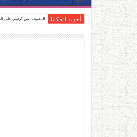
المصيف.. من كرسي على الشا
أحدث الحكايا
القاهرة «ألف ليلة وليلة».. 
القاهرة «ألف ليلة وليلة».. 
حين يتنفس الحجر.. المكان 
كيوبيد.. حارس الحب الضائع ف
«كوم النور».. ريم بسيوني تُ
الأدب والساحرة المستديرة.
في أدب نورا ناجي.. كيف تنقذ
من سيرة «إيفان أجيلي» إلى ن
من «أرشيف ريبليكا» إلى «ساح
من مطابخ الأسواق لـ«الدليف
“الرحالة العرب واكتشاف أورو
عوالم منصورة عز الدين.. حي