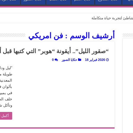
طئ لتجربة حياة متكاملة
كيف يتحول المكان إلى بطل في روايات مريم عبد العزيز؟ (الجزء الثاني)
أرشيف الوسم :
فن امريكي
كيف يتحول المكان إلى بطل في روايات مريم عبد العزيز؟ (الجزء الأول)
كبطل في أدب مريم عبد العزيز
“صقور الليل”.. أيقونة “هوبر” التي كتبها قبل 
ي بيت الكريتلية
2026 فبراير 18
حكايا الصور
0
عيد الخديوي المنسي إلى الضوء
“ليل و
طويلة م
. كيف قرأت الكتب شغف المصريين بكرة القدم؟
المعدنية
نا الذاكرة من شروخ الواقع؟
بألوان ف
في يمين
سيج الحكاية.. رحلة بسمة ناجي مع الكتابة والترجمة (الجزء الثاني)
خلف الط
ر أوز».. رحلة بسمة ناجي مع الترجمة (الجزء الأول)
وتأكل 
ري».. كيف طهت المدن قديماً طعامها؟
أكمل ا
با”.. قراءة جديدة لبدايات “الاستغراب”
ن يصبح الزمن بطل الرواية