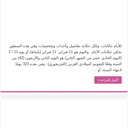
الأدب والساحرة المستديرة.. كيف قرأت الكتب شغف المصريين بكرة القدم؟
في أدب نورا ناجي.. كيف تنقذنا الذاكرة من شروخ الواقع؟
من سيرة «إيفان أجيلي» إلى نسيج الحكاية.. رحلة بسمة ناجي مع الكتابة والترجمة (ال
من «أرشيف ريبليكا» إلى «ساحر أوز».. رحلة بسمة ناجي مع الترجمة (الجزء الأول)
من مطابخ الأسواق لـ«الدليفري».. كيف طهت المدن قديماً طعامها؟
للأيام حكايات، ولكل حكاية تفاصيل وأحداث وشخصيات، وفي هذه السطور
“الرحالة العرب واكتشاف أوروبا”.. قراءة جديدة لبدايات “الاستغراب”
نحكي حكايات الأيام.. واليوم هو 11 فبراير. 11 فبراير (شُباط) أو يوم 11 \ 2
(اليوم الحادي عشر من الشهر الثاني) هو اليوم الثاني والأربعون (42) من
عوالم منصورة عز الدين.. حين يصبح الزمن بطل الرواية
السنة وفقًا للتقويم الميلادي الغربي (الجريجوري). يبقى بعده 323 يومًا
الطعام في الحضارة الإسلامية.. تاريخ يُقرأ بالنكهات
لانتهاء السنة، أو …
أكمل القراءة »