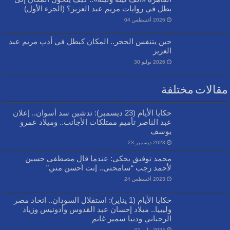
بطل في روايات مريم عبد العزيز؟ (الجزء الأول)
2026 أغسطس 04
حين يتنفس الحجر.. المكان كبطل في أدب مريم عبد
العزيز
2026 يوليو 30
مقالات مختلفة
حكايا الأيام (23 ديسمبر): تدشين سد أسوان.. إعلان
عبد الناصر تأميم ممتلكات الأجانب.. وميلاد عمرو
يوسف
2023 ديسمبر 23
محمد توفيق يحكي: عندما قال مصطفى حسين
لأحمد رجب “سامحنى.. إنت أحسن مني”
2023 أغسطس 24
حكايا الأيام (1 يناير): استقلال السودان.. اتحاد مصر
وليبيا.. ميلاد إحسان عبد القدوس وأدونيس وزياد
الرحباني ودنيا سمير غانم
2024 يناير 01