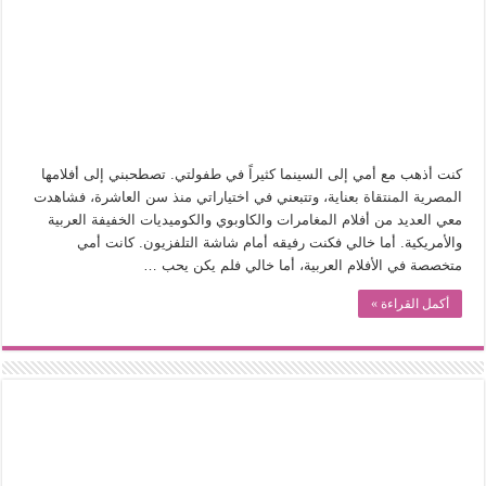
في أدب نورا ناجي.. كيف تنقذنا الذاكرة من شروخ الواقع؟
من سيرة «إيفان أجيلي» إلى نسيج الحكاية.. رحلة بسمة ناجي مع الكتابة والترجمة (ال
من «أرشيف ريبليكا» إلى «ساحر أوز».. رحلة بسمة ناجي مع الترجمة (الجزء الأول)
من مطابخ الأسواق لـ«الدليفري».. كيف طهت المدن قديماً طعامها؟
“الرحالة العرب واكتشاف أوروبا”.. قراءة جديدة لبدايات “الاستغراب”
كنت أذهب مع أمي إلى السينما كثيراً في طفولتي. تصطحبني إلى أفلامها
عوالم منصورة عز الدين.. حين يصبح الزمن بطل الرواية
المصرية المنتقاة بعناية، وتتبعني في اختياراتي منذ سن العاشرة، فشاهدت
معي العديد من أفلام المغامرات والكاوبوي والكوميديات الخفيفة العربية
الطعام في الحضارة الإسلامية.. تاريخ يُقرأ بالنكهات
والأمريكية. أما خالي فكنت رفيقه أمام شاشة التلفزيون. كانت أمي
يوم شاهدت زينات صدقي على المسرح وسرحت!
متخصصة في الأفلام العربية، أما خالي فلم يكن يحب …
أكمل القراءة »