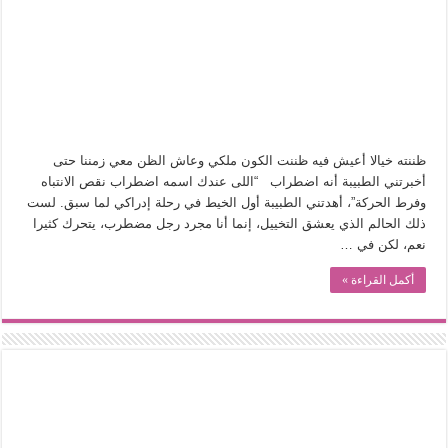
في أدب نورا ناجي.. كيف تنقذنا الذاكرة من شروخ الواقع؟
من سيرة «إيفان أجيلي» إلى نسيج الحكاية.. رحلة بسمة ناجي مع الكتابة والترجمة (ال
من «أرشيف ريبليكا» إلى «ساحر أوز».. رحلة بسمة ناجي مع الترجمة (الجزء الأول)
من مطابخ الأسواق لـ«الدليفري».. كيف طهت المدن قديماً طعامها؟
“الرحالة العرب واكتشاف أوروبا”.. قراءة جديدة لبدايات “الاستغراب”
ظننته خيالا أعيش فيه ظننت الكون ملكي وعاش الظن معي زمننا حتى
عوالم منصورة عز الدين.. حين يصبح الزمن بطل الرواية
أخبرتني الطبيبة أنه اضطراب “اللى عندك اسمه اضطراب نقص الانتباه
وفرط الحركة”، أهدتني الطبيبة أول الخيط في رحلة إدراكي لما سبق. لست
الطعام في الحضارة الإسلامية.. تاريخ يُقرأ بالنكهات
ذلك الحالم الذي يعشق التخييل، إنما أنا مجرد رجل مضطرب، يتحرك كثيرا
يوم شاهدت زينات صدقي على المسرح وسرحت!
نعم، لكن في …
أكمل القراءة »