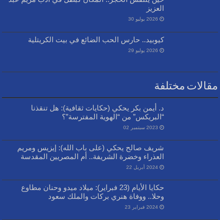
العزيز
2026 يوليو 30
كيوبيد.. حارس الحب الضائع في بيت الكريتلية
2026 يوليو 29
مقالات مختلفة
د. أيمن بكر يحكي (حكايات ثقافية): هل تنقذنا
“البريكس” من “الهوية المفترسة”؟
2023 سبتمبر 02
شريف صالح يحكي (على باب الله): إيزيس ومريم
العذراء وخضرة الشريفة.. أم المصريين المقدسة
2024 أبريل 22
حكايا الأيام (23 فبراير): ميلاد ميدو وحنان مطاوع
وحلا.. ووفاة هنري بركات والملك سعود
2024 فبراير 23