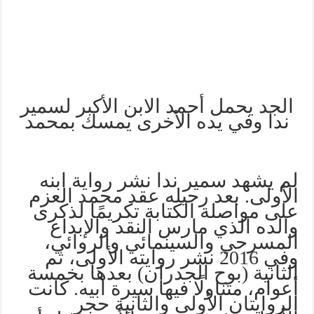
الجد يحمل أحمد الابن الأكبر لسمير
ندا وفي يده الأخرى يمسك بمحمد
لم يشهد سمير ندا نشر رواية ابنه
الأولى. بعد رحيله عقد محمد العزم
على مواصلة الكتابة تكريمًا لذكرى
والده الذي مارس النقد والإبداع
المسرحي والسينمائي والروائي،
وفي 2016 نشر روايته الأولى، ثم
الثانية (بوح الجدران) بعدها بخمسة
أعوام، متناولًا فيها سيرة أبيه. كانت
الروايتان الأولى والثانية حجر