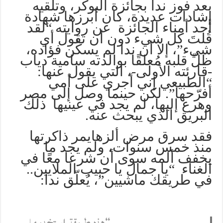
بعد فوز ندا بجائزة البوكر، وتلقيه
إشادات عديدة، كان أبرزها شهادة
أحد أمناء الجائزة عن روايته “لقد
قُلتَ كل شيء دون أن تقول أي
شيء”، إلا أن ندا لم يسكُن فؤاده،
ظلّ قلبه مُعلقًا بوالدته سامية دياب
-قارئته الأولى-، التي يقول عنها:
“الطبيعي إني أجري على أمي
أفرّحها”. لكن حينما وصل إلى مصر
وهرع إليها، لم يجد في عينيها ذلك
البريق الذي يبحث عنه.
فقد سرق مرض ألزهايمر ذاكرتها
منذ خمس سنوات، ولم يجد ما
يخفف ألمه سوى أن شرعا معًا في
الغناء “يا جمال يا حبيب الملايين..
في طريقك ماشيين”، يُعلّق ندا: