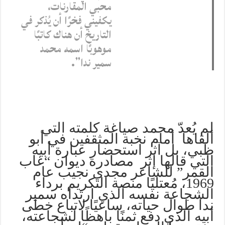
محبي المقارنات،
يكفيني فخرًا أن يُذكر في
التاريخ أن هناك كاتبًا
موهوبًا اسمه محمد
سمير ندا”.
لم يُعدّ محمد صياغة كلمته التي
ألقاها أمام نخبة المثقفين في أبو
ظبي، بل آثر استحضار عبارة أبيه
التي قالها إثر مصادرة ديوان “غاب
القمر” للشاعر مجدي نجيب عام
1969، مُعتليًا منصة التكريم برداء
الشجاعة نفسه الذي ارتداه سمير
ندا طوال حياته، ساعيًا لاتباع خطى
أبيه الذي دفع ثمنًا باهظًا لشجاعته،