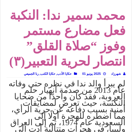
من سيرة «إيفان أجيلي» إلى نسيج الحكاية.. رحلة بسمة ناجي مع الكتابة والترجمة (ال
محمد سمير ندا: النكبة
من «أرشيف ريبليكا» إلى «ساحر أوز».. رحلة بسمة ناجي مع الترجمة (الجزء الأول)
من مطابخ الأسواق لـ«الدليفري».. كيف طهت المدن قديماً طعامها؟
فعل مضارع مستمر
“الرحالة العرب واكتشاف أوروبا”.. قراءة جديدة لبدايات “الاستغراب”
وفوز “صلاة القلق”
عوالم منصورة عز الدين.. حين يصبح الزمن بطل الرواية
الطعام في الحضارة الإسلامية.. تاريخ يُقرأ بالنكهات
انتصار لحرية التعبير(٣)
يوم شاهدت زينات صدقي على المسرح وسرحت!
من “عيش السرايا” إلى ذاكرة أم درمان.. حمور زيادة يغزل حكايات البسطاء
شهرزاد
2025 يونيو 01
حكايا الأدب
,
حكايا الكتب
,
رنا الجميعي
لم يبرأ والد ندا في نظره حتى وفاته
عام 2013 من صدمة انهيار حلم
العروبة، فقد كان واحدًا من ضحايا
النكسة، حيث تعرض لمضايقات
أمنية بسبب دفاعه عن حرية الرأي،
مما اضطره للهجرة أولًا إلى
السعودية عام 1974، ثم إلى العراق
وليبيا، في هجرات متتالية أدت إلى