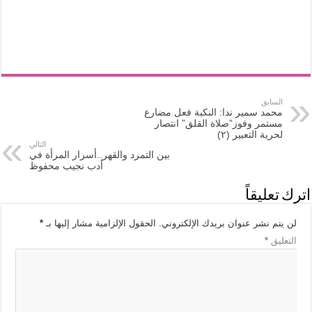
السابق
محمد سمير ندا: النكبة فعل مضارع
مستمر وفوز”صلاة القلق” انتصار
لحرية التعبير (٢)
التالي
بين التمرد والقهر..أسرار المرأة في
أدب نجيب محفوظ
اترك تعليقاً
لن يتم نشر عنوان بريدك الإلكتروني.
الحقول الإلزامية مشار إليها بـ
*
التعليق
*