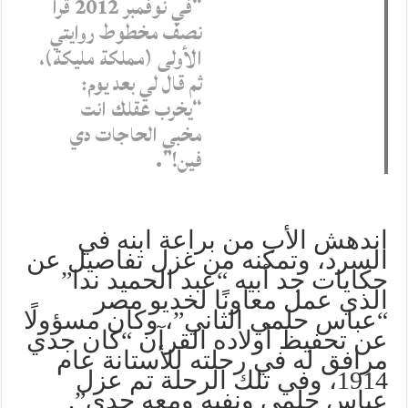
“في نوفمبر 2012 قرأ
نصف مخطوط روايتي
الأولى (مملكة مليكة)،
ثم قال لي بعد يوم:
“يخرب عقلك انت
مخبي الحاجات دي
فين!”.
اندهش الأب من براعة ابنه في
السرد، وتمكنه من غزل تفاصيل عن
حكايات جد أبيه “عبد الحميد ندا”
الذي عمل معاونًا لخديو مصر
“عباس حلمي الثاني”، وكان مسؤولًا
عن تحفيظ أولاده القرآن “كان جدي
مرافق له في رحلته للأستانة عام
1914، وفي تلك الرحلة تم عزل
عباس حلمي ونفيه ومعه جدي”.