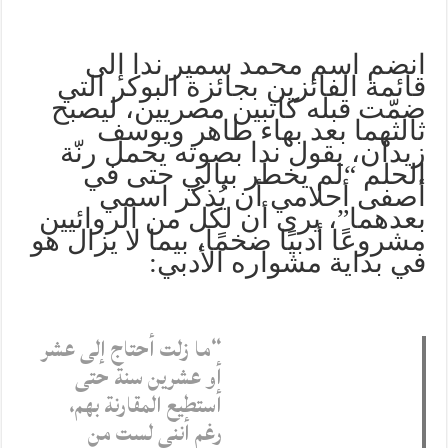
انضم اسم محمد سمير ندا إلى
قائمة الفائزين بجائزة البوكر التي
ضمّت قبله كاتبين مصريين، ليصبح
ثالثهما بعد بهاء طاهر ويوسف
زيدان، يقول ندا بصوته يحمل رنّة
الحلم “لم يخطر ببالي حتى في
أصفى أحلامي أن يُذكر اسمي
بعدهما”، يرى أن لكل من الروائيين
مشروعًا أدبيًا ضخمًا، بيما لا يزال هو
في بداية مشواره الأدبي:
“ما زلت أحتاج إلى عشر
أو عشرين سنة حتى
أستطيع المقارنة بهم،
رغم أنني لست من