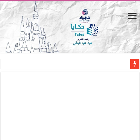
القاهرة «ألف ليلة وليلة».. كيف يتحول المكان إلى بطل في روايات مريم عبد العزيز؟ (
القاهرة «ألف ليلة وليلة».. كيف يتحول المكان إلى بطل في روايات مريم عبد العزيز؟ (
حين يتنفس الحجر.. المكان كبطل في أدب مريم عبد العزيز
كيوبيد.. حارس الحب الضائع في بيت الكريتلية
«كوم النور».. ريم بسيوني تُعيد الخديوي المنسي إلى الضوء
الأدب والساحرة المستديرة.. كيف قرأت الكتب شغف المصريين بكرة القدم؟
في أدب نورا ناجي.. كيف تنقذنا الذاكرة من شروخ الواقع؟