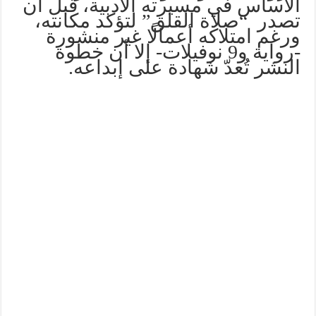
الأساس في مسيرته الأدبية، قبل أن
تصدر “صلاة القلق” لتؤكد مكانته،
ورغم امتلاكه أعمالًا غير منشورة
-رواية و9 نوفيلات- إلا أن خطوة
النشر تُعدّ شهادة على إبداعه.