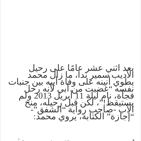
بعد اثني عشر عامًا على رحيل
الأديب سمير ندا، ما زال محمد
يطوي أنينه على وفاة أبيه بين جنبات
نفسه “غضبت من أبي لأنه رحل
فجأة، نام ليلة 11 أبريل 2013 ولم
يستيقظ!”، لكن قبل رحيله، منح
الأب -صاحب رواية “الشفق”-
“إجازة” الكتابة، يروي محمد: