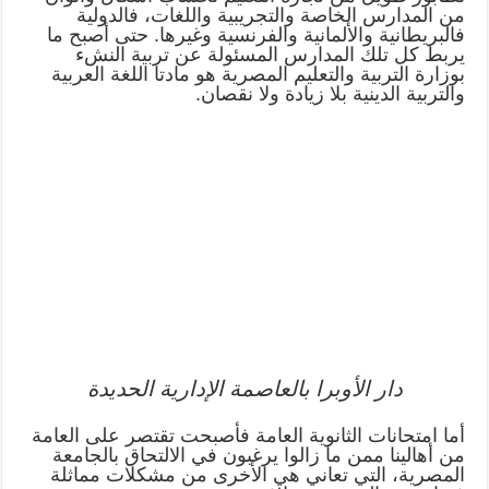
من المدارس الخاصة والتجريبية واللغات، فالدولية
فالبريطانية والألمانية والفرنسية وغيرها. حتى أصبح ما
يربط كل تلك المدارس المسئولة عن تربية النشء
بوزارة التربية والتعليم المصرية هو مادتا اللغة العربية
والتربية الدينية بلا زيادة ولا نقصان.
دار الأوبرا بالعاصمة الإدارية الحديدة
أما امتحانات الثانوية العامة فأصبحت تقتصر على العامة
من أهالينا ممن ما زالوا يرغبون في الالتحاق بالجامعة
المصرية، التي تعاني هي الأخرى من مشكلات مماثلة