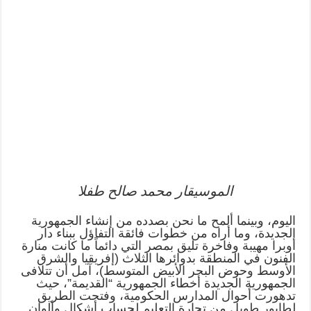
الموسيقار محمد صالح طفلا
اليوم، وبينما ألمح ما نحن بصدده من إنشاء الجمهورية
الجديدة، وما أراه من خطوات فائقة التفاؤل ببناء دار
أوبرا مهيبة وفاخرة تليق بمصر التي دائماً ما كانت منارة
الفنون في المنطقة بدوائرها الثلاث (إفريقيا والشرق
الأوسط وحوض البحر الأبيض المتوسط)، آمل أن تتلافى
الجمهورية الجديدة أخطاء الجمهورية “القديمة”، حيث
تدهورت أحوال المدارس الحكومية، وفتحت الطريق
لطابور طويل من تجارة التعليم لحساب أشكال وألوان