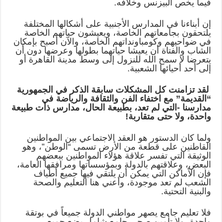
فيما يخص البيزنس وخلافه.
إن أبناءنا في المدارس الأجنبية على أشكالها المختلفة
يلتحقون بجامعاتهم الخاصة، ويعيشون حياتهم الخاصة
في ضواحيهم وكومباونداتهم الخاصة، والآن أصبح بإمكان
الشاب والفتاة أن يعيشا حياتهما بطولها وعرضها دون أن
يتعرضا لا سمح الله للنزول إلى وسط مدينة القاهرة أو
إلى أحد أحيائها الشعبية.
لقد تزامنت كل المشكلات سابقة الذكر في الجمهورية
“القديمة” مع اختفاء الفن والثقافة والرياضة في
مدارسنا -التي لم تعد، بطبيعة الحال، مدارس ذات طبيعة
واحدة، ولا حتى متقاربة!
ولما كان الدستور هو العقد الاجتماعي بين المواطنين
القاطنين على قطعة من الأرض تسمى “الوطن”، وهو
الوثيقة التي تفسر علاقة هؤلاء المواطنين ببعضهم
البعض، وعلاقتهم بالدولة وبمؤسساتها ومرافقها العامة،
فإن الأماكن التي يمكن أن يلتقي فيها جميع أطياف
الشعب لم تعد موجودة، وأعني هنا التعليم والصحة
والبنية التحتية.
فلا تعليم جامع يصهر مواطني الدولة جميعاً في بوتقة
واحدة، ولا تأمين صحي جامع شامل يضع جميع