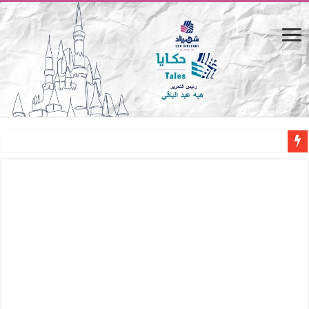
من صحراء البارون إلى منارة الأدب.. التاريخ الخفي لـ «مصر الجديدة»
المصيف.. من كرسي على الشاطئ لتجربة حياة متكاملة
القاهرة «ألف ليلة وليلة».. كيف يتحول المكان إلى بطل في روايات مريم عبد العزيز؟ (
القاهرة «ألف ليلة وليلة».. كيف يتحول المكان إلى بطل في روايات مريم عبد العزيز؟ (
حين يتنفس الحجر.. المكان كبطل في أدب مريم عبد العزيز
كيوبيد.. حارس الحب الضائع في بيت الكريتلية
«كوم النور».. ريم بسيوني تُعيد الخديوي المنسي إلى الضوء