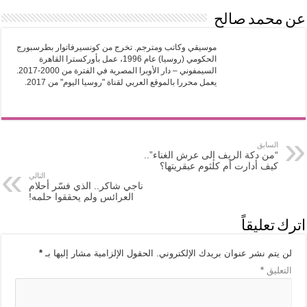
عن محمد صالح
موسيقي وكاتب ومترجم. تخرج من كونسيرفاتوار بطرسبورج
الحكومي (روسيا) عام 1996، عمل بأوركسترا القاهرة
السيمفوني – دار الأوبرا المصرية في الفترة من 2000-2017.
يعمل محررا بالموقع العربي لقناة "روسيا اليوم" من 2017.
السابق
“من دكة الريف إلى عرش الغناء”..
كيف أدارت أم كلثوم عبقريتها؟
التالي
ناجي شاكر.. الذي فسّر أحلام
العرائس ولم يحققوا حلمه!
اترك تعليقاً
لن يتم نشر عنوان بريدك الإلكتروني.
الحقول الإلزامية مشار إليها بـ
*
التعليق
*