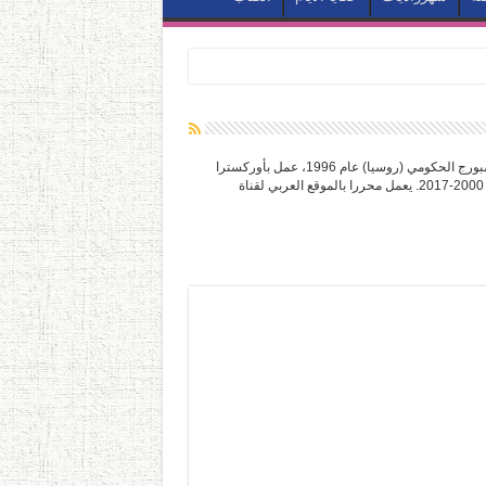
موسيقي وكاتب ومترجم. تخرج من كونسيرفاتوار بطرسبورج الحكومي (روسيا) عام 1996، عمل بأوركسترا
القاهرة السيمفوني – دار الأوبرا المصرية في الفترة من 2000-2017. يعمل محررا بالموقع العربي لقناة