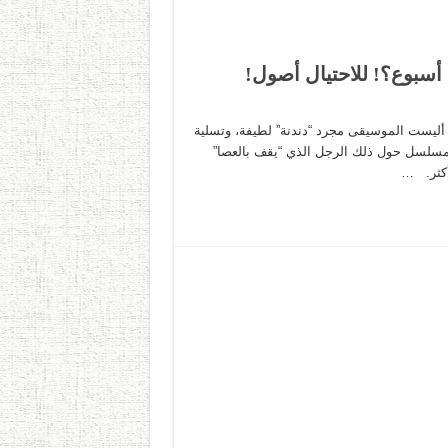
سبوع؟! للاحتيال أصول!
ا. أليست الموسيقى مجرد “دندنة” لطيفة، وتسلية
و مسلسل حول ذلك الرجل الذي “يقف بالعصا”
 أكثر. …