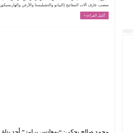
منصب عازف آلات المفاتيح (البيانو والتشيليستا والأرغن والهاربسيكور
أكمل القراءة »
محمد صالح يحكي: “يوهانس برامز” أحد بناة ا