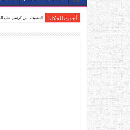
المصيف.. من كرسي على الشا
أحدث الحكايا
القاهرة «ألف ليلة وليلة».. 
القاهرة «ألف ليلة وليلة».. 
حين يتنفس الحجر.. المكان 
كيوبيد.. حارس الحب الضائع ف
«كوم النور».. ريم بسيوني تُ
الأدب والساحرة المستديرة.
في أدب نورا ناجي.. كيف تنقذ
من سيرة «إيفان أجيلي» إلى ن
من «أرشيف ريبليكا» إلى «ساح
من مطابخ الأسواق لـ«الدليف
“الرحالة العرب واكتشاف أورو
عوالم منصورة عز الدين.. حي