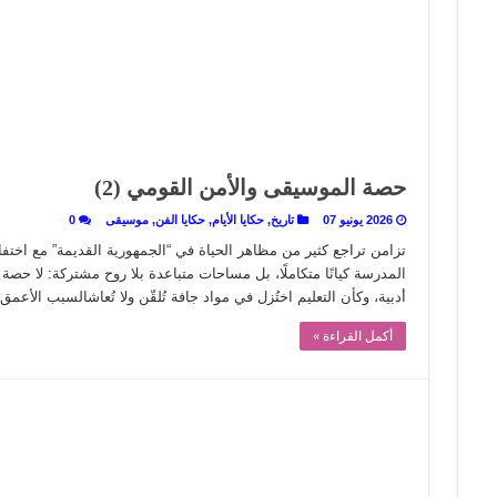
 تاريخ يُقرأ بالنكهات
لى المسرح وسرحت!
حصة الموسيقى والأمن القومي (2)
2026 يونيو 07
تاريخ
,
حكايا الأيام
,
حكايا الفن
,
موسيقى
0
تزامن تراجع كثير من مظاهر الحياة في “الجمهورية القديمة” مع اختفاء
المدرسة كيانًا متكاملًا، بل مساحات متباعدة بلا روح مشتركة: لا حص
أدبية، وكأن التعليم اختُزل في مواد جافة تُلقّن ولا تُعاشالسبب الأع
أكمل القراءة »