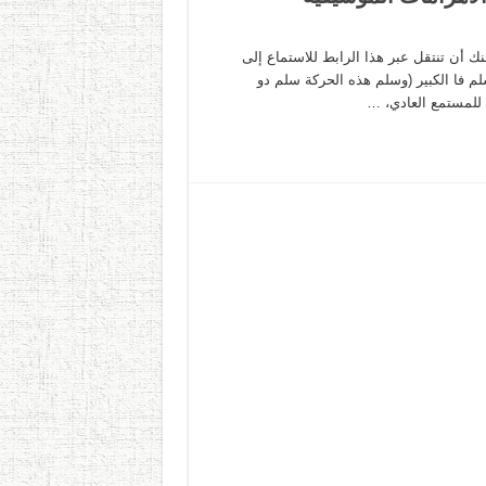
ك أن تنتقل عبر هذا الرابط للاستماع إلى
 من السيمفونية الثالثة ليوهانس برامز مصنف 90 في سلم فا الكبير (وسلم هذه الحركة سلم دو
 للمستمع العادي، …