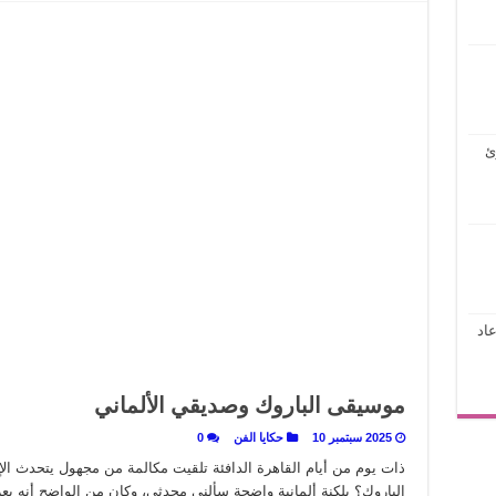
ئ
اد
موسيقى الباروك وصديقي الألماني
2025 سبتمبر 10
حكايا الفن
0
ذات يوم من أيام القاهرة الدافئة تلقيت مكالمة من مجهول يتحدث ال
الباروك؟ بلكنة ألمانية واضحة سألني محدثي، وكان من الواضح أنه ي