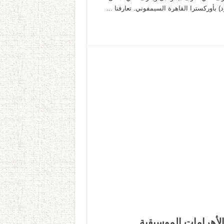
د) بأوركسترا القاهرة السيمفوني. تعارفنا …
لأهرامات الموسيقية