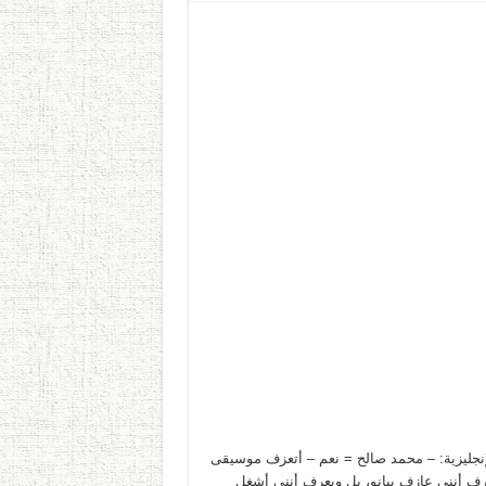
إنجليزية: – محمد صالح = نعم – أتعزف موسيقى
عرف أنني عازف بيانو، بل ويعرف أنني أشغل