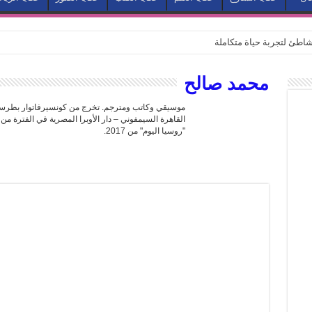
طئ لتجربة حياة متكاملة
كيف يتحول المكان إلى بطل في روايات مريم عبد العزيز؟ (الجزء الثاني)
محمد صالح
كيف يتحول المكان إلى بطل في روايات مريم عبد العزيز؟ (الجزء الأول)
كبطل في أدب مريم عبد العزيز
ي بيت الكريتلية
"روسيا اليوم" من 2017.
عيد الخديوي المنسي إلى الضوء
. كيف قرأت الكتب شغف المصريين بكرة القدم؟
نا الذاكرة من شروخ الواقع؟
سيج الحكاية.. رحلة بسمة ناجي مع الكتابة والترجمة (الجزء الثاني)
ر أوز».. رحلة بسمة ناجي مع الترجمة (الجزء الأول)
ري».. كيف طهت المدن قديماً طعامها؟
با”.. قراءة جديدة لبدايات “الاستغراب”
ن يصبح الزمن بطل الرواية