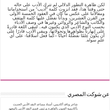
لكن ظاهرة التطور الدلالي لم تترك الأدب على حاله
حتى وقتنا هذا، فقد انزوت كلمة “أديب” من استخداماتنا
ومقالاتنا على عكس ما كان في العقود الخمسة الأولى
من القرن العشرين، وبدأنا نفضّل عليها كلمة المثقفِ
والكاتب والشاعر والروائي وغيرها في وصف الأدباء
بحسب النوع الأدبي الذي يكتبون فيه.. لتبقى اللغة قادرةً
على إبهارنا بظواهرها وتحولاتها، ويبقى الأدب قادرًا على
أن يكونَ عِلمًا نفضِّلُهُ أحيانًا –كما فعل أسلافُنا- على أي
علمٍ سواه.
عن شوكت المصري
شاعر وناقد أكاديمي، أستاذ مساعد النقد الأدبي الحديث
بأكاديمية الفنون بالقاهرة ورئيس قسم النقد الأدبي بالمعهد