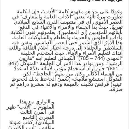
وعودًا على بدءٍ هو مفهوم كلمة “الأدب”، فإن الكلمة
تطورت مرةً ثالثة لتعني “الآداب العامة والمعارف” في
العصر الأموي، أي في منتصف القرن السابع الميلادي
تقريبًا، حيثُ بدأ الخلفاء والأمراء والأغنياء في الدفعِ
بأبنائهم للمؤدبين (أي المعلمين)، يعلمونهم فنون الكتابة
وآداب الجلوس والحديث والطعام والسلوكيات العامة.
هذا الأمرُ الذي استمر حتى العصر العباسي، وتفنن فيه
السلاطين والخلفاء إلى درجة اختيار أعلام الثقافة واللغة
آنذاك لتعليم الأمراء والأبناء، حيث استخدم الخليفة
“المهدي (744 – 785)” الكسائي لتعليم ابنه “هارون
الرشيد”. ومن نوادر هذا الأمر أن الخليفة “المتوكّل (847
– 861)” حين أراد استخدامَ مؤدبٍ لأبنائه تقدّمَ له عددٌ
من العلماء الأكابر وكان من بينهم “الجاحظ”، لكن
المتوكِّل استبشَع ملامِحَه (سُميَ الجاحظ بذلك لجحوظِ
عينيه) فرفضَ تكليفه بالمهمة ودفع له بعشرةِ دراهمٍ ثم
صرَفَه.
وبالتوازي مع هذا
المفهوم لـ “الأدب” ظهر
في القرن الثالث
الهجري (التاسع
الميلادي)، كتاب عنوَنَهُ
مؤلِّفه بـ “أدب الكاتب”،