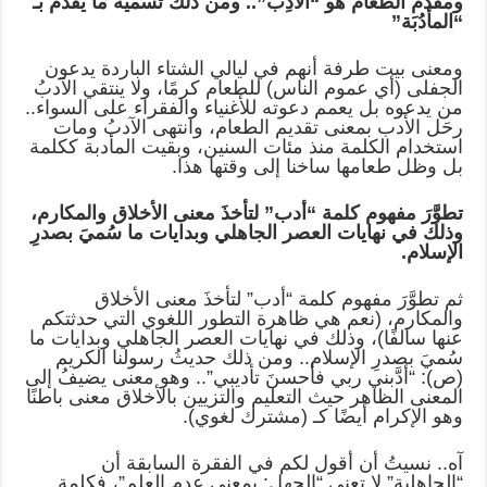
ومقدِّمُ الطعام هو “الآدِب”.. ومن ذلكَ تسميةُ ما يقدّم بـ
“المأدُبَة”
ومعنى بيت طرفة أنهم في ليالي الشتاء الباردة يدعون
الجفلى (أي عموم الناس) للطعام كرمًا، ولا ينتقي الآدبُ
من يدعوه بل يعمم دعوته للأغنياء والفقراء على السواء..
رحَل الأدب بمعنى تقديم الطعام، وانتهى الآدبُ ومات
استخدام الكلمة منذ مئات السنين، وبقيت المأدبة ككلمة
بل وظل طعامها ساخنا إلى وقتها هذا.
تطوَّرَ مفهوم كلمة “أدب” لتأخذَ معنى الأخلاق والمكارم،
وذلك في نهايات العصر الجاهلي وبدايات ما سُميَ بصدرِ
الإسلام.
ثم تطوَّرَ مفهوم كلمة “أدب” لتأخذَ معنى الأخلاق
والمكارم، (نعم هي ظاهرة التطور اللغوي التي حدثتكم
عنها سالفًا)، وذلك في نهايات العصر الجاهلي وبدايات ما
سُميَ بصدرِ الإسلام.. ومن ذلك حديثُ رسولنا الكريم
(ص): “أدَّبني ربي فأحسنَ تأديبي”.. وهو معنى يضيفُ إلى
المعنى الظاهر حيث التعليم والتزيين بالأخلاق معنى باطنًا
وهو الإكرام أيضًا كـ (مشترك لغوي).
آه.. نسيتُ أن أقول لكم في الفقرة السابقة أن
“الجاهلية” لا تعني “الجهل: بمعنى عدم العلم”، فكلمة