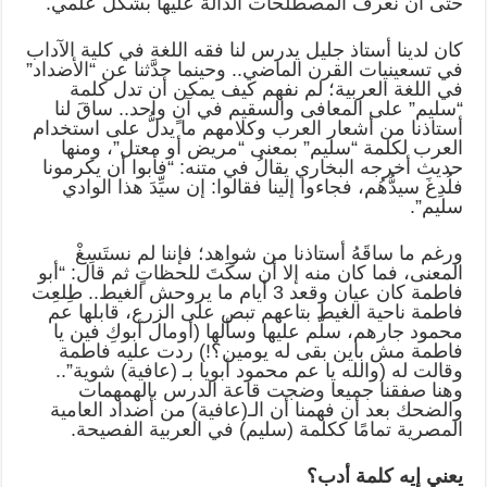
حتى أن نعرف المصطلحات الدالة عليها بشكل علمي.
كان لدينا أستاذ جليل يدرس لنا فقه اللغة في كلية الآداب
في تسعينيات القرن الماضي.. وحينما حدَّثنا عن “الأضداد”
في اللغة العربية؛ لم نفهم كيف يمكن أن تدل كلمة
“سليم” على المعافى والسقيم في آنٍ واحد.. ساقَ لنا
أستاذنا من أشعار العرب وكلامهم ما يدلُّ على استخدام
العرب لكلمة “سليم” بمعنى “مريض أو معتل”، ومنها
حديث أخرجه البخاري يقالُ في متنه: “فأبوا أن يكرمونا
فلُدِغَ سيدُّهُم، فجاءوا إلينا فقالوا: إن سيِّدَ هذا الوادي
سليم”.
ورغم ما ساقَهُ أستاذنا من شواهد؛ فإننا لم نستَسِغْ
المعنى، فما كان منه إلا أن سكَتَ للحظاتٍ ثم قال: “أبو
فاطمة كان عيان وقعد 3 أيام ما يروحش الغيط.. طِلعِت
فاطمة ناحية الغيط بتاعهم تبص على الزرع، قابلها عم
محمود جارهم، سلّم عليها وسألها (أومال أبوكِ فين يا
فاطمة مش باين بقى له يومين؟!) ردت عليه فاطمة
وقالت له (والله يا عم محمود أبويا بـ (عافية) شوية”..
وهنا صفقنا جميعا وضجت قاعة الدرس بالهمهمات
والضحك بعد أن فهمنا أن الـ(عافية) من أضداد العامية
المصرية تمامًا ككلمة (سليم) في العربية الفصيحة.
يعني إيه كلمة أدب؟