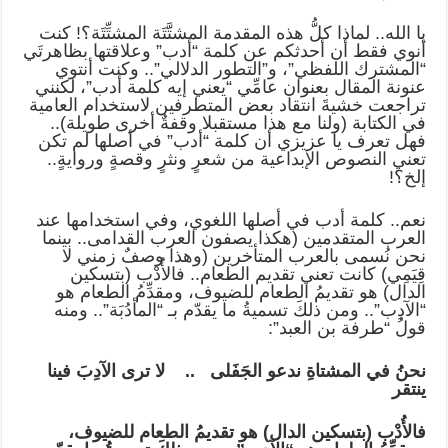
يا الله.. لماذا كلُّ هذه المقدمة المشتَّتَة المشتِّتَة؟! كنت
أنوي فقط أن أحدثكم عن كلمة “أدب” وعلاقتها بظاهرتَي
“المشترك اللفظي”، و”التطور الدلالي”.. وكنت أنتوي
عنونة المقال بعنوان عامِّي “يعني إيه كلمة أدب”، لكنني
تراجعت خشيةَ انتقاد بعض المتطرفين لاستخدام العامية
في الكتابة (ولنا مع هذا مستقبلا وقفةٌ أخرى طويلة)..
فهل تعرف يا عزيزي أن كلمة “أدب” في أصلها لم تكن
تعني النصوص الإبداعية من شعرٍ ونثرٍ وقصةٍ وروايةٍ..
إلخ؟!
نعم.. كلمة أدب في أصلها اللغوي، وفي استخدامها عند
العرب المتقدمين (هكذا يصفون العرب القدامى.. بينما
نحن نُسمى بالعرب المتأخرين (وهذا وصفٌ زمني لا
قِيَمِي) كانت تعني تقديم الطعام.. فالأُدْب (بتسكين
الدال) هو تقديمُ الطعام للضيوف، ومقدِّمُ الطعام هو
“الآدِب”.. ومن ذلكَ تسميةُ ما يقدّم بـ “المأدُبَة”.. ومنه
قولُ “طرفة بن العبد”:
نحنُ في المشتاةِ ندعو الجَفَلى .. لا ترى الآدِبَ فينا
ينتقر
فالأُدْب (بتسكين الدال) هو تقديمُ الطعام للضيوف،