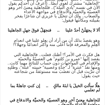
“الجاهلية” مشترك لغوي أيضًا.. (أعرفُ أن أحدكم يقول
الآنَ في نفسه “يادي النيلة”).. فللجاهلية معنىً آخر وهو
العصبيّة والحميَّة والاندفاع في مواجهة الأعداء
والصعاب.. ولك أن تتخيَّل يا عزيزي أن شاعرًا يفخر
بقبيلته ومكانتها فيقول:
ألا لا يجهَلَنْ أحدٌ علينا .. فنجهَلُ فوقَ جهلِ الجاهلينا
وهو يقصدُ بذلك أن من أراد أن يعلو علينا في انعدام
العِلمِ والمعرفة فإننا أعلى منه وأكثر انعدامًا وجهلا؟!
هل فكرتَ في الأمر؟! أظنك فعلت.. فالجاهلية التي
يقصد إليها “عمرو بن كلثوم” هي العصبيّةُ والحميّة
والإقدام في المواجهات دون حساب للنتائج مهما كانت..
ومنها نقدُ “عنترة” لـ “حِدَّةِ وعصبية” حبيبته “عبلة”، وطلبِهِ
أن تترَّيث قبل أن تغضَبَ منه مستوثقةً من شجاعته
حيث يقول:
هلّا سألتِ الخيلَ يا ابنَةَ مالكٍ .. إن كنتِ جاهلةً بما
لم تعلمي
للجاهلية معنىً آخر وهو العصبيّة والحميَّة والاندفاع في
مواجهة الأعداء والصعاب.