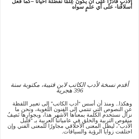
الأدب قادرًا على أن يكونَ عِلمًا نفضِّلُهُ أحيانًا –كما فعل
أسلافُنا- على أي علمٍ سواه
أقدم نسخة لأدب الكاتب لابن قتيبة، مكتوبة سنة
396 هجرية
وهكذا.. ومنذ أن أسس “أدب الكاتب” إلى تعبير اللفظة
عن النصوص التي تنتمي إلى الفنون اللغوية، ونحن ما
نزال نستخدم الكلمة بمعناها الأشهر هذا، وبجوارها نَصِفُ
منقوص التربية والخلق في عامياتنا العربية بـ “قليل
الأدب”، ليظل المعنى الأخلاقي مجاورًا للمعنى الفني وإن
اختلفت زوايا الرؤية والسياقات.