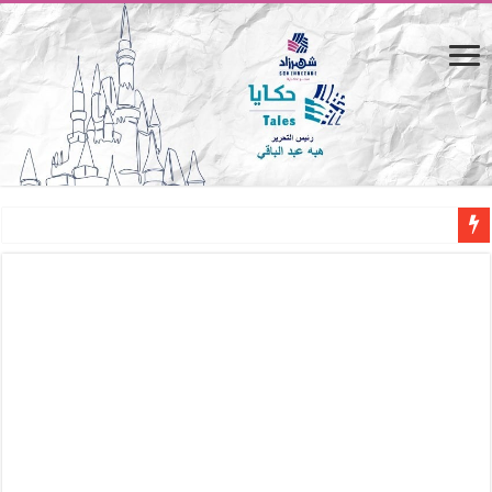
القاهرة «ألف ليلة وليلة».. كيف يتحول المكان إلى بطل في روايات مريم عبد العزيز؟ (
القاهرة «ألف ليلة وليلة».. كيف يتحول المكان إلى بطل في روايات مريم عبد العزيز؟ (
حين يتنفس الحجر.. المكان كبطل في أدب مريم عبد العزيز
كيوبيد.. حارس الحب الضائع في بيت الكريتلية
«كوم النور».. ريم بسيوني تُعيد الخديوي المنسي إلى الضوء
الأدب والساحرة المستديرة.. كيف قرأت الكتب شغف المصريين بكرة القدم؟
في أدب نورا ناجي.. كيف تنقذنا الذاكرة من شروخ الواقع؟