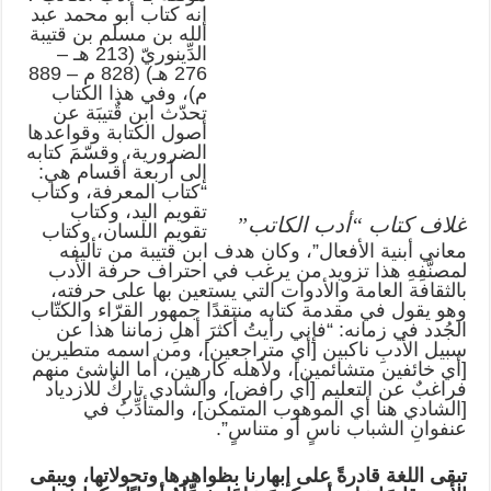
إنه كتاب أبو محمد عبد
الله بن مسلم بن قتيبة
الدِّينوريّ (213 هـ –
276 هـ) (828 م – 889
م)، وفي هذا الكتاب
تحدّث ابن قٌتيبَة عن
أصول الكتابة وقواعدها
الضرورية، وقسّمَ كتابه
إلى أربعة أقسام هي:
“كتاب المعرفة، وكتاب
تقويم اليد، وكتاب
غلاف كتاب “أدب الكاتب”
تقويم اللسان، وكتاب
معاني أبنية الأفعال”، وكان هدف ابن قتيبة من تأليفه
لمصنَّفِهِ هذا تزويد من يرغب في احتراف حرفة الأدب
بالثقافة العامة والأدوات التي يستعين بها على حرفته،
وهو يقول في مقدمة كتابه منتقدًا جمهور القرّاء والكتّاب
الجُدد في زمانه: “فإني رأيتُ أكثرَ أهلِ زماننا هذا عن
سبيل الأدبِ ناكبين [أي متراجعين]، ومن اسمه متطيرين
[أي خائفين متشائمين]، ولأهله كارهين، أما الناشئ منهم
فراغبٌ عن التعليم [أي رافض]، والشادي تاركٌ للازدياد
[الشادي هنا أي الموهوب المتمكن]، والمتأدِّبُ في
عنفوانِ الشباب ناسٍ أو متناسٍ”.
تبقى اللغة قادرةً على إبهارنا بظواهرها وتحولاتها، ويبقى