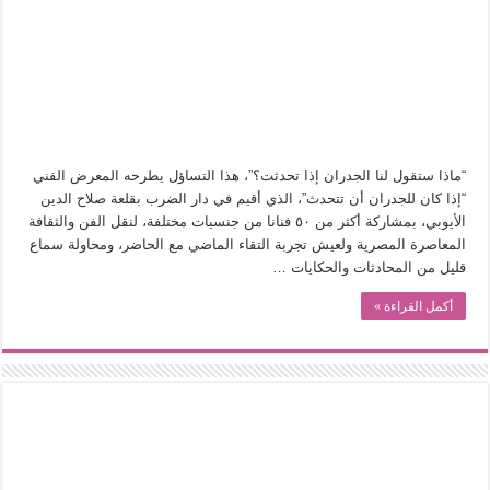
في أدب نورا ناجي.. كيف تنقذنا الذاكرة من شروخ الواقع؟
من سيرة «إيفان أجيلي» إلى نسيج الحكاية.. رحلة بسمة ناجي مع الكتابة والترجمة (ال
من «أرشيف ريبليكا» إلى «ساحر أوز».. رحلة بسمة ناجي مع الترجمة (الجزء الأول)
من مطابخ الأسواق لـ«الدليفري».. كيف طهت المدن قديماً طعامها؟
“الرحالة العرب واكتشاف أوروبا”.. قراءة جديدة لبدايات “الاستغراب”
“ماذا ستقول لنا الجدران إذا تحدثت؟”، هذا التساؤل يطرحه المعرض الفني
عوالم منصورة عز الدين.. حين يصبح الزمن بطل الرواية
“إذا كان للجدران أن تتحدث”، الذي أقيم في دار الضرب بقلعة صلاح الدين
الأيوبي، بمشاركة أكثر من ٥٠ فنانا من جنسيات مختلفة، لنقل الفن والثقافة
الطعام في الحضارة الإسلامية.. تاريخ يُقرأ بالنكهات
المعاصرة المصرية ولعيش تجربة التقاء الماضي مع الحاضر، ومحاولة سماع
يوم شاهدت زينات صدقي على المسرح وسرحت!
قليل من المحادثات والحكايات …
أكمل القراءة »