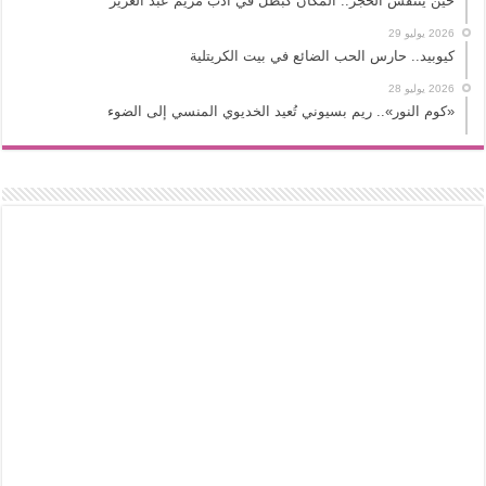
حين يتنفس الحجر.. المكان كبطل في أدب مريم عبد العزيز
2026 يوليو 29
كيوبيد.. حارس الحب الضائع في بيت الكريتلية
2026 يوليو 28
«كوم النور».. ريم بسيوني تُعيد الخديوي المنسي إلى الضوء