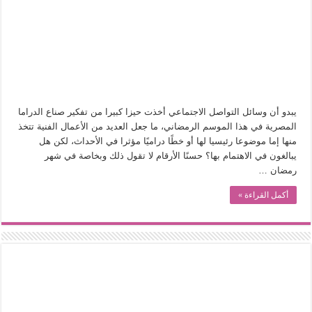
من سيرة «إيفان أجيلي» إلى نسيج الحكاية.. رحلة بسمة ناجي مع الكتابة والترجمة (ال
من «أرشيف ريبليكا» إلى «ساحر أوز».. رحلة بسمة ناجي مع الترجمة (الجزء الأول)
من مطابخ الأسواق لـ«الدليفري».. كيف طهت المدن قديماً طعامها؟
“الرحالة العرب واكتشاف أوروبا”.. قراءة جديدة لبدايات “الاستغراب”
عوالم منصورة عز الدين.. حين يصبح الزمن بطل الرواية
يبدو أن وسائل التواصل الاجتماعي أخذت حيزا كبيرا من تفكير صناع الدراما
الطعام في الحضارة الإسلامية.. تاريخ يُقرأ بالنكهات
المصرية في هذا الموسم الرمضاني، ما جعل العديد من الأعمال الفنية تتخذ
منها إما موضوعا رئيسيا لها أو خطًا دراميًا مؤثرا في الأحداث، لكن هل
يوم شاهدت زينات صدقي على المسرح وسرحت!
يبالغون في الاهتمام بها؟ حسنًا الأرقام لا تقول ذلك وبخاصة في شهر
من “عيش السرايا” إلى ذاكرة أم درمان.. حمور زيادة يغزل حكايات البسطاء
رمضان …
أكمل القراءة »