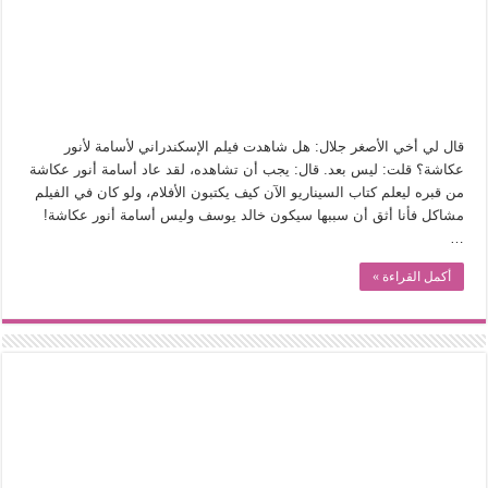
في أدب نورا ناجي.. كيف تنقذنا الذاكرة من شروخ الواقع؟
من سيرة «إيفان أجيلي» إلى نسيج الحكاية.. رحلة بسمة ناجي مع الكتابة والترجمة (ال
من «أرشيف ريبليكا» إلى «ساحر أوز».. رحلة بسمة ناجي مع الترجمة (الجزء الأول)
من مطابخ الأسواق لـ«الدليفري».. كيف طهت المدن قديماً طعامها؟
قال لي أخي الأصغر جلال: هل شاهدت فيلم الإسكندراني لأسامة لأنور
“الرحالة العرب واكتشاف أوروبا”.. قراءة جديدة لبدايات “الاستغراب”
عكاشة؟ قلت: ليس بعد. قال: يجب أن تشاهده، لقد عاد أسامة أنور عكاشة
عوالم منصورة عز الدين.. حين يصبح الزمن بطل الرواية
من قبره ليعلم كتاب السيناريو الآن كيف يكتبون الأفلام، ولو كان في الفيلم
مشاكل فأنا أثق أن سببها سيكون خالد يوسف وليس أسامة أنور عكاشة!
الطعام في الحضارة الإسلامية.. تاريخ يُقرأ بالنكهات
…
يوم شاهدت زينات صدقي على المسرح وسرحت!
أكمل القراءة »